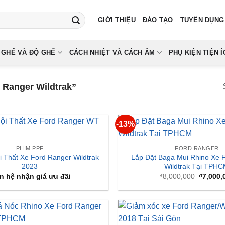
GIỚI THIỆU
ĐÀO TẠO
TUYỂN DỤNG
 GHẾ VÀ ĐỘ GHẾ
CÁCH NHIỆT VÀ CÁCH ÂM
PHỤ KIỆN TIỆN Í
 Ranger Wildtrak”
-13%
PHIM PPF
FORD RANGER
 Thất Xe Ford Ranger Wildtrak
Lắp Đặt Baga Mui Rhino Xe 
2023
Wildtrak Tại TPH
Giá
n hệ nhận giá ưu đãi
₫
8,000,000
₫
7,000,
gốc
là:
₫8,000,