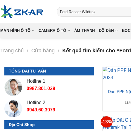
Skip
Tìm
to
kiếm:
content
MÀN HÌNH Ô TÔ
CAMERA Ô TÔ
ÂM THANH
ĐỘ ĐÈN
BỌC
Trang chủ
/
Cửa hàng
/
Kết quả tìm kiếm cho “Ford
TỔNG ĐÀI TƯ VẤN
Hotline 1
0987.801.029
Dán PPF Nội
Hotline 2
Liê
0949.60.3979
-13%
Địa Chỉ Shop