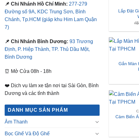
📌 Chi Nhánh Hồ Chí Minh:
277-279
Lắp Đặt G
Đường số 9A, KDC Trung Sơn, Bình
Chánh, Tp.HCM
(giáp khu Him Lam Quận
₫
8
7)
📌 Chi Nhánh Bình Dương:
93 Trương
Định, P. Hiệp Thành, TP. Thủ Dầu Một,
Bình Dương
Gắn Màn H
⏰ Mở Cửa 08h - 18h
❤️ Dịch vụ làm xe tận nơi tại Sài Gòn, Bình
Dương và các tỉnh thành
DANH MỤC SẢN PHẨM
C
Cảm Biến Áp
Âm Thanh
Bọc Ghế Và Độ Ghế