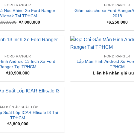
FORD RANGER
FORD RANGER
iá Nóc Rhino Xe Ford Ranger
Giảm xóc cho xe Ford Ranger/W
Wildtrak Tại TPHCM
2018
Giá
Giá
,000,000
₫
7,000,000
₫
6,250,000
gốc
hiện
là:
tại
₫8,000,000.
là:
₫7,000,000.
FORD RANGER
FORD RANGER
ình Android 13 Inch Xe Ford
Lắp Màn Hình Android Xe For
Ranger Tại TPHCM
TPHCM
₫
10,900,000
Liên hệ nhận giá ưu
ẢM BIẾN ÁP SUẤT LỐP
 Suất Lốp ICAR Ellisafe I3 Tại
TPHCM
₫
3,800,000