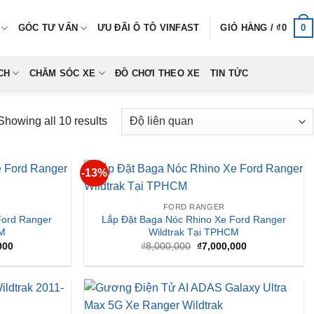
0
GÓC TƯ VẤN
ƯU ĐÃI Ô TÔ VINFAST
GIỎ HÀNG /
₫
0
CH
CHĂM SÓC XE
ĐỒ CHƠI THEO XE
TIN TỨC
Showing all 10 results
-13%
FORD RANGER
Ford Ranger
Lắp Đặt Baga Nóc Rhino Xe Ford Ranger
CM
Wildtrak Tại TPHCM
Giá
Giá
Giá
000
₫
8,000,000
₫
7,000,000
hiện
gốc
hiện
tại
là:
tại
000.
là:
₫8,000,000.
là:
₫7,000,000.
₫7,000,000.