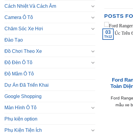
Cách Nhiệt Và Cách Âm
POSTS F
Camera Ô Tô
Chăm Sóc Xe Hơi
03
12
Th12
Th3
Đào Tạo
Đồ Chơi Theo Xe
Độ Đèn Ô Tô
Độ Mâm Ô Tô
Loạt xe nhập khẩu sắp có mặt ở thị
Ford Ran
Dự Án Đã Triển Khai
trường Việt Nam
Toàn Diện
Google Shopping
Trong thời gian sắp tới, các mẫu xe như
Ford Ranger
Volkswagen Teramont X, Volvo S90
mẫu xe bá
Màn Hình Ô Tô
Recharge, [...]
Phụ kiện option
Phụ Kiện Tiện Ích