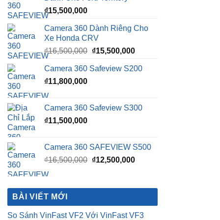
₫
15,500,000
Camera 360 Dành Riêng Cho
Xe Honda CRV
Giá
Giá
₫
16,500,000
₫
15,500,000
gốc
hiện
Camera 360 Safeview S200
là:
tại
₫
11,800,000
₫16,500,000.
là:
₫15,500,000.
Camera 360 Safeview S300
₫
11,500,000
Camera 360 SAFEVIEW S500
Giá
Giá
₫
16,500,000
₫
12,500,000
gốc
hiện
là:
tại
₫16,500,000.
là:
BÀI VIẾT MỚI
₫12,500,000.
So Sánh VinFast VF2 Với VinFast VF3