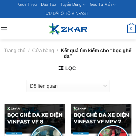
Skip
Giới Thiệu
Đào Tạo
Tuyển Dụng
Góc Tư Vấn
to
ƯU ĐÃI Ô TÔ VINFAST
content
0
Trang chủ
/
Cửa hàng
/
Kết quả tìm kiếm cho “bọc ghế
da”
LỌC