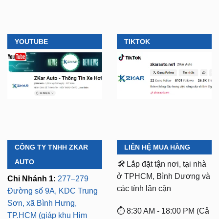
YOUTUBE
TIKTOK
CÔNG TY TNHH ZKAR
LIÊN HỆ MUA HÀNG
AUTO
🛠️
Lắp đặt tận nơi, tại nhà
ở TPHCM, Bình Dương và
Chi Nhánh 1:
277–279
các tỉnh lân cận
Đường số 9A, KDC Trung
Sơn, xã Bình Hưng,
⏱️ 8:30 AM - 18:00 PM (Cả
TP.HCM (giáp khu Him