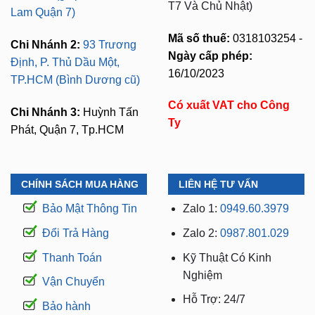
T7 Và Chủ Nhật)
Lam Quận 7)
Mã số thuế:
0318103254 -
Chi Nhánh 2:
93 Trương
Ngày cấp phép:
Định, P. Thủ Dầu Một,
16/10/2023
TP.HCM (Bình Dương cũ)
Có xuất VAT cho Công
Chi Nhánh 3:
Huỳnh Tấn
Ty
Phát, Quận 7, Tp.HCM
CHÍNH SÁCH MUA HÀNG
LIÊN HỆ TƯ VẤN
Bảo Mật Thông Tin
Zalo 1:
0949.60.3979
Đổi Trả Hàng
Zalo 2:
0987.801.029
Thanh Toán
Kỹ Thuật Có Kinh
Nghiệm
Vận Chuyển
Hỗ Trợ: 24/7
Bảo hành