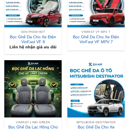
SẢN PHẨM HOT
VINFAST VF MPV 7
Bọc Ghế Da Cho Xe Điện
Bọc Ghế Da Cho Xe Điện
VinFast VF 8
VinFast VF MPV 7
Liên hệ nhận giá ưu đãi
VINFAST LIMO GREEN
MITSUBISHI DESTINATOR
Bọc Ghế Da Lạc Hồng Cho
Bọc Ghế Da Cho Xe