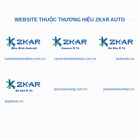
WEBSITE THUỘC THƯƠNG HIỆU ZKAR AUTO
manhinhandroidoto.com.vn
camerahanhtrinhoto.com.vn
dodenoto.vn
dochoixesang.com.vn
phukienotovinfast.vn
dogheoto.vn