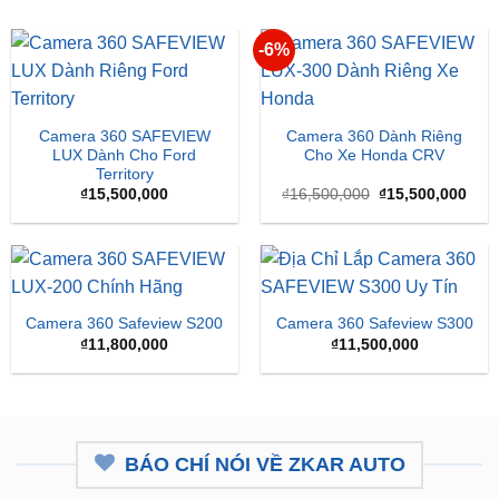
-6%
Camera 360 SAFEVIEW
Camera 360 Dành Riêng
LUX Dành Cho Ford
Cho Xe Honda CRV
Territory
Giá
Giá
₫
15,500,000
₫
16,500,000
₫
15,500,000
gốc
hiện
là:
tại
₫16,500,000.
là:
₫15,
Camera 360 Safeview S200
Camera 360 Safeview S300
₫
11,800,000
₫
11,500,000
BÁO CHÍ NÓI VỀ ZKAR AUTO