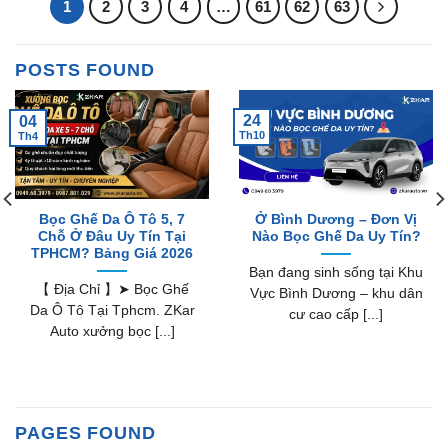
1
2
3
4
…
61
62
63
POSTS FOUND
24
04
Th10
Th4
Bọc Ghế Da Ô Tô 5, 7
Ở Bình Dương – Đơn Vị
Chỗ Ở Đâu Uy Tín Tại
Nào Bọc Ghế Da Uy Tín?
TPHCM? Bảng Giá 2026
Bạn đang sinh sống tại Khu
【 Địa Chỉ 】➤ Bọc Ghế
Vực Bình Dương – khu dân
Da Ô Tô Tại Tphcm. ZKar
cư cao cấp [...]
Auto xưởng bọc [...]
PAGES FOUND