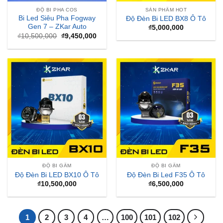
ĐỘ BI PHA COS
SẢN PHẨM HOT
Bi Led Siêu Pha Fogway
Độ Đèn Bi LED BX8 Ô Tô
Gen 7 – ZKar Auto
₫
5,000,000
Giá
Giá
₫
10,500,000
₫
9,450,000
gốc
hiện
là:
tại
₫10,500,000.
là:
₫9,450,000.
ĐỘ BI GẦM
ĐỘ BI GẦM
Độ Đèn Bi LED BX10 Ô Tô
Độ Đèn Bi Led F35 Ô Tô
₫
10,500,000
₫
6,500,000
1
2
3
4
…
100
101
102