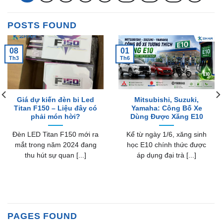
POSTS FOUND
08
01
Th3
Th6
Giá dự kiến đèn bi Led
Mitsubishi, Suzuki,
Titan F150 – Liệu đây có
Yamaha: Công Bố Xe
phải món hời?
Dùng Được Xăng E10
Đèn LED Titan F150 mới ra
Kể từ ngày 1/6, xăng sinh
mắt trong năm 2024 đang
học E10 chính thức được
thu hút sự quan [...]
áp dụng đại trà [...]
PAGES FOUND