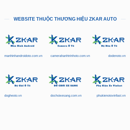
WEBSITE THUỘC THƯƠNG HIỆU ZKAR AUTO
manhinhandroidoto.com.vn
camerahanhtrinhoto.com.vn
dodenoto.vn
dogheoto.vn
dochoixesang.com.vn
phukienotovinfast.vn