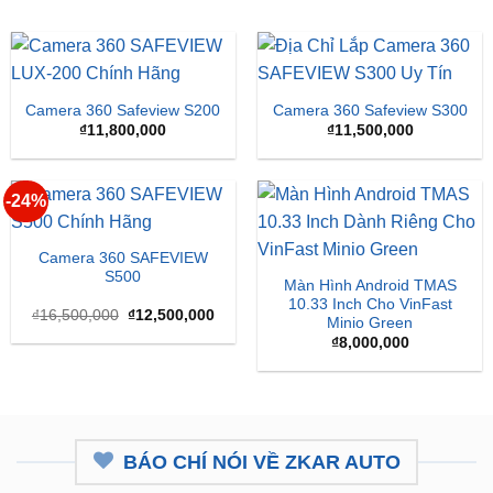
Camera 360 Safeview S200
Camera 360 Safeview S300
₫
11,800,000
₫
11,500,000
-24%
Camera 360 SAFEVIEW
S500
Màn Hình Android TMAS
10.33 Inch Cho VinFast
Giá
Giá
₫
16,500,000
₫
12,500,000
Minio Green
gốc
hiện
là:
tại
₫
8,000,000
₫16,500,000.
là:
₫12,500,000.
BÁO CHÍ NÓI VỀ ZKAR AUTO