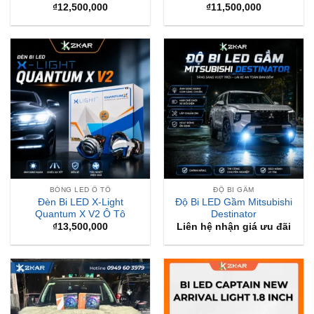
₫
12,500,000
₫
11,500,000
BÓNG LED Ô TÔ
ĐỘ BI GẦM
Đèn Bi LED X-Light
Độ Bi LED Gầm Mitsubishi
Quantum X V2 Ô Tô
Destinator
₫
13,500,000
Liên hệ nhận giá ưu đãi