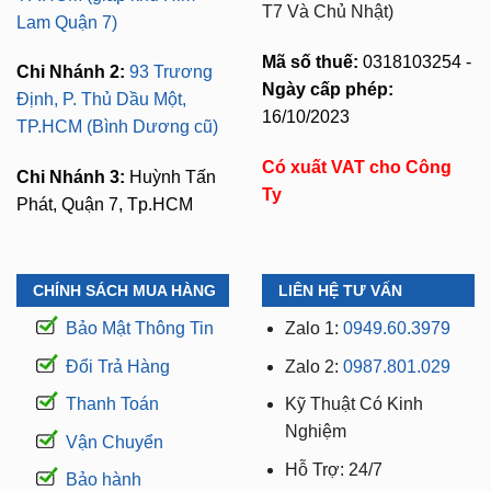
T7 Và Chủ Nhật)
Lam Quận 7)
Mã số thuế:
0318103254 -
Chi Nhánh 2:
93 Trương
Ngày cấp phép:
Định, P. Thủ Dầu Một,
16/10/2023
TP.HCM (Bình Dương cũ)
Có xuất VAT cho Công
Chi Nhánh 3:
Huỳnh Tấn
Ty
Phát, Quận 7, Tp.HCM
CHÍNH SÁCH MUA HÀNG
LIÊN HỆ TƯ VẤN
Bảo Mật Thông Tin
Zalo 1:
0949.60.3979
Đổi Trả Hàng
Zalo 2:
0987.801.029
Thanh Toán
Kỹ Thuật Có Kinh
Nghiệm
Vận Chuyển
Hỗ Trợ: 24/7
Bảo hành