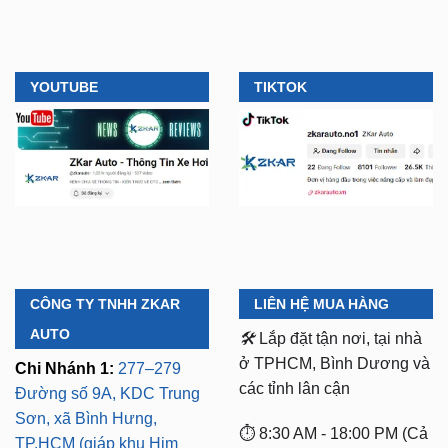
YOUTUBE
TIKTOK
CÔNG TY TNHH ZKAR
LIÊN HỆ MUA HÀNG
AUTO
🛠️
Lắp đặt tận nơi, tại nhà
ở TPHCM, Bình Dương và
Chi Nhánh 1:
277–279
các tỉnh lân cận
Đường số 9A, KDC Trung
Sơn, xã Bình Hưng,
⏱️ 8:30 AM - 18:00 PM (Cả
TP.HCM (giáp khu Him