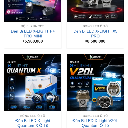
ĐỘ BI PHA COS
BÓNG LED Ô TÔ
Đèn Bi LED X-LIGHT F+
Đèn Bi LED X-LIGHT X5
PRO MINI
PRO
₫
5,500,000
₫
8,500,000
BÓNG LED Ô TÔ
BÓNG LED Ô TÔ
Đèn Bi LED X-Light
Đèn Bi LED X-Light V20L
Quantum X Ô Tô
Quantum Ô Tô