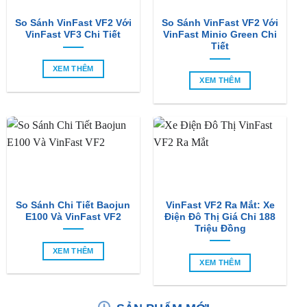
So Sánh VinFast VF2 Với
So Sánh VinFast VF2 Với
VinFast VF3 Chi Tiết
VinFast Minio Green Chi
Tiết
XEM THÊM
XEM THÊM
So Sánh Chi Tiết Baojun
VinFast VF2 Ra Mắt: Xe
E100 Và VinFast VF2
Điện Đô Thị Giá Chỉ 188
Triệu Đồng
XEM THÊM
XEM THÊM