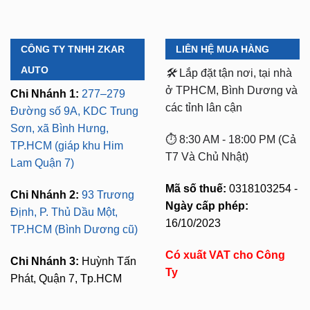
CÔNG TY TNHH ZKAR
LIÊN HỆ MUA HÀNG
AUTO
🛠️
Lắp đặt tận nơi, tại nhà
ở TPHCM, Bình Dương và
Chi Nhánh 1:
277–279
các tỉnh lân cận
Đường số 9A, KDC Trung
Sơn, xã Bình Hưng,
⏱️ 8:30 AM - 18:00 PM (Cả
TP.HCM (giáp khu Him
T7 Và Chủ Nhật)
Lam Quận 7)
Mã số thuế:
0318103254 -
Chi Nhánh 2:
93 Trương
Ngày cấp phép:
Định, P. Thủ Dầu Một,
16/10/2023
TP.HCM (Bình Dương cũ)
Có xuất VAT cho Công
Chi Nhánh 3:
Huỳnh Tấn
Ty
Phát, Quận 7, Tp.HCM