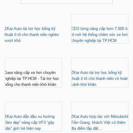
ZKar Auto tài trợ học bổng kỹ
CEO từng nâng cấp hơn 7.000 ô
thuật ô tô cho thanh niên nghèo
tô mở hệ thống chăm sóc xe hơi
vượt khó
chuyên nghiệp tại TP.HCM
Gara nâng cấp xe hơi chuyên
ZKar Auto tài trợ học bổng kỹ
nghiệp tại TP.HCM - Tài trợ học
thuật ô tô cho thanh niên có hoàn
bổng cho thanh niên khó khăn
cảnh khó khăn
ZKar Auto dẫn đầu xu hướng
ZKar Auto hợp tác với Mitsubishi
“làm đẹp” nâng cấp VF3 “gây
Tiền Giang, khách Việt có thêm
bão” giới trẻ hiện nay
địa điểm lắp đặt...