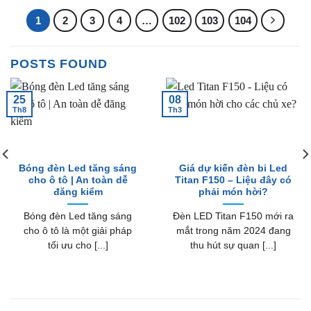
1
2
3
4
…
102
103
104
POSTS FOUND
25
08
Th8
Th3
Bóng đèn Led tăng sáng
Giá dự kiến đèn bi Led
cho ô tô | An toàn dễ
Titan F150 – Liệu đây có
đăng kiểm
phải món hời?
Bóng đèn Led tăng sáng
Đèn LED Titan F150 mới ra
cho ô tô là một giải pháp
mắt trong năm 2024 đang
tối ưu cho [...]
thu hút sự quan [...]