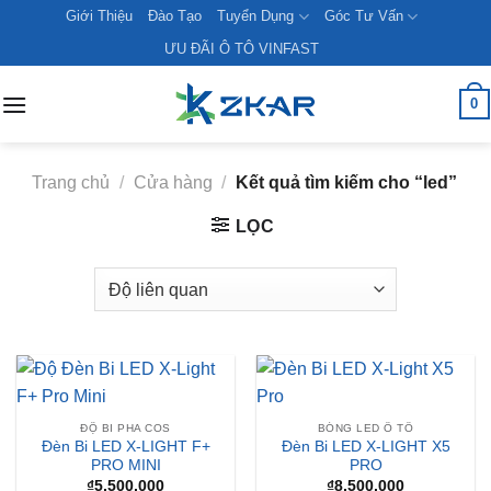
Skip
Giới Thiệu
Đào Tạo
Tuyển Dụng
Góc Tư Vấn
to
ƯU ĐÃI Ô TÔ VINFAST
content
0
Trang chủ
/
Cửa hàng
/
Kết quả tìm kiếm cho “led”
LỌC
ĐỘ BI PHA COS
BÓNG LED Ô TÔ
Đèn Bi LED X-LIGHT F+
Đèn Bi LED X-LIGHT X5
PRO MINI
PRO
₫
5,500,000
₫
8,500,000