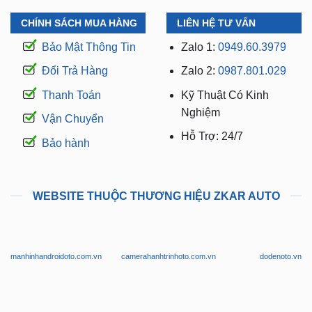
CHÍNH SÁCH MUA HÀNG
LIÊN HỆ TƯ VẤN
Bảo Mật Thông Tin
Zalo 1:
0949.60.3979
Đổi Trả Hàng
Zalo 2:
0987.801.029
Thanh Toán
Kỹ Thuật Có Kinh
Nghiệm
Vận Chuyển
Hỗ Trợ: 24/7
Bảo hành
WEBSITE THUỘC THƯƠNG HIỆU ZKAR AUTO
manhinhandroidoto.com.vn
camerahanhtrinhoto.com.vn
dodenoto.vn