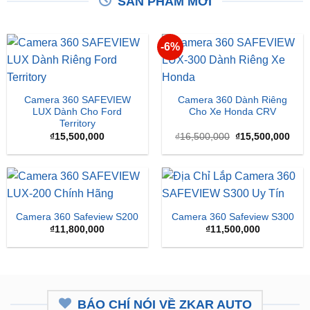
SẢN PHẨM MỚI
-6%
Camera 360 SAFEVIEW
Camera 360 Dành Riêng
LUX Dành Cho Ford
Cho Xe Honda CRV
Territory
Giá
Giá
₫
15,500,000
₫
16,500,000
₫
15,500,000
gốc
hiện
là:
tại
₫16,500,000.
là:
₫15,
Camera 360 Safeview S200
Camera 360 Safeview S300
₫
11,800,000
₫
11,500,000
BÁO CHÍ NÓI VỀ ZKAR AUTO