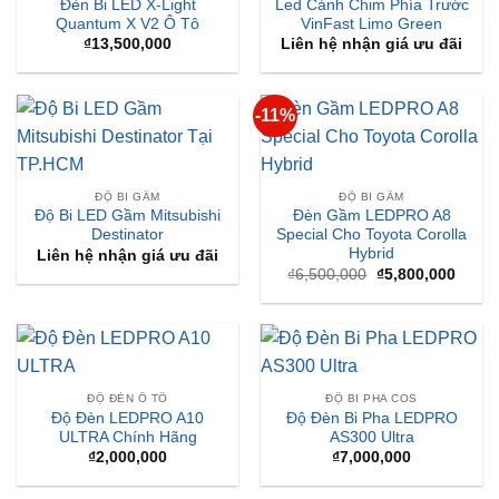
Đèn Bi LED X-Light
Led Cánh Chim Phía Trước
Quantum X V2 Ô Tô
VinFast Limo Green
₫
13,500,000
Liên hệ nhận giá ưu đãi
-11%
ĐỘ BI GẦM
ĐỘ BI GẦM
Độ Bi LED Gầm Mitsubishi
Đèn Gầm LEDPRO A8
Destinator
Special Cho Toyota Corolla
Hybrid
Liên hệ nhận giá ưu đãi
Giá
Giá
₫
6,500,000
₫
5,800,000
gốc
hiện
là:
tại
₫6,500,000.
là:
₫5,80
ĐỘ ĐÈN Ô TÔ
ĐỘ BI PHA COS
Độ Đèn LEDPRO A10
Độ Đèn Bi Pha LEDPRO
ULTRA Chính Hãng
AS300 Ultra
₫
2,000,000
₫
7,000,000