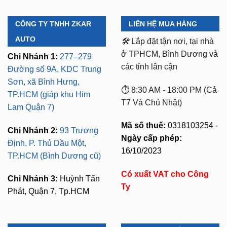
CÔNG TY TNHH ZKAR
LIÊN HỆ MUA HÀNG
AUTO
🛠️
Lắp đặt tận nơi, tại nhà
ở TPHCM, Bình Dương và
Chi Nhánh 1:
277–279
các tỉnh lân cận
Đường số 9A, KDC Trung
Sơn, xã Bình Hưng,
⏱️ 8:30 AM - 18:00 PM (Cả
TP.HCM (giáp khu Him
T7 Và Chủ Nhật)
Lam Quận 7)
Mã số thuế:
0318103254 -
Chi Nhánh 2:
93 Trương
Ngày cấp phép:
Định, P. Thủ Dầu Một,
16/10/2023
TP.HCM (Bình Dương cũ)
Có xuất VAT cho Công
Chi Nhánh 3:
Huỳnh Tấn
Ty
Phát, Quận 7, Tp.HCM