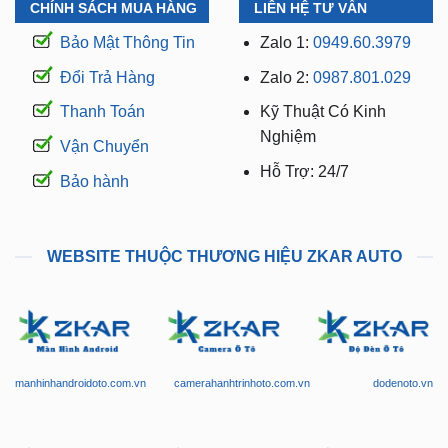
CHÍNH SÁCH MUA HÀNG
LIÊN HỆ TƯ VẤN
Bảo Mật Thông Tin
Zalo 1:
0949.60.3979
Đổi Trả Hàng
Zalo 2:
0987.801.029
Thanh Toán
Kỹ Thuật Có Kinh
Nghiệm
Vận Chuyển
Hỗ Trợ: 24/7
Bảo hành
WEBSITE THUỘC THƯƠNG HIỆU ZKAR AUTO
manhinhandroidoto.com.vn
camerahanhtrinhoto.com.vn
dodenoto.vn