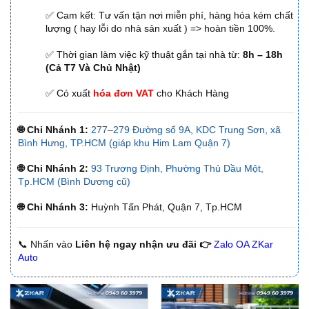
✅ Cam kết: Tư vấn tận nơi miễn phí, hàng hóa kém chất
lượng ( hay lỗi do nhà sản xuất ) => hoàn tiền 100%.
✅ Thời gian làm việc kỹ thuật gắn tại nhà từ:
8h – 18h
(Cả T7 Và Chủ Nhật)
✅ Có xuất
hóa đơn VAT
cho Khách Hàng
🌐 Chi Nhánh 1:
277–279 Đường số 9A, KDC Trung Sơn, xã
Bình Hưng, TP.HCM (giáp khu Him Lam Quận 7)
🌐 Chi Nhánh 2:
93 Trương Định, Phường Thủ Dầu Một,
Tp.HCM (Bình Dương cũ)
🌐 Chi Nhánh 3:
Huỳnh Tấn Phát, Quận 7, Tp.HCM
📞 Nhấn vào
Liên hệ ngay nhận ưu đãi 👉
Zalo OA ZKar
Auto