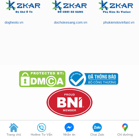
dogheoto.vn
dochoixesang.com.vn
phukienotovinfast.vn
Chúng tôi chuyên nghiệp trong phục vụ, có phục vụ tận nơi. Tận tình
tư vấn, bảo hành nghiêm túc và giá thành phải chăng!
Trang chủ
Hotline Tư Vấn
Nhắn tin
Chat Zalo
Chỉ đường
Copyright © 2026 -
ZKar Auto