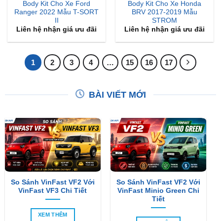
Body Kit Cho Xe Ford
Body Kit Cho Xe Honda
Ranger 2022 Mẫu T-SORT
BRV 2017-2019 Mẫu
II
STROM
Liên hệ nhận giá ưu đãi
Liên hệ nhận giá ưu đãi
1
2
3
4
…
15
16
17
BÀI VIẾT MỚI
So Sánh VinFast VF2 Với
So Sánh VinFast VF2 Với
VinFast VF3 Chi Tiết
VinFast Minio Green Chi
Tiết
XEM THÊM