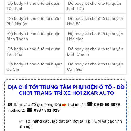
Độ body kit cho ô tô tại quận
Độ body kit cho ô tô tại quận
Tân Bình
Bình Tân
Độ body kit cho ô tô tại quận
Độ body kit cho ô tô tại huyện
Phú Nhuận
Nhà Bè
Độ body kit cho ô tô tại quận
Độ body kit cho ô tô tại huyện
Bình Thạnh
Hóc Môn
Độ body kit cho ô tô tại quận
Độ body kit cho ô tô tại huyện
Tân Phú
Bình Chánh
Độ body kit cho ô tô tại huyện
Độ body kit cho ô tô tại huyện
Củ Chi
Cần Giờ
ĐỊA CHỈ TỚI TRUNG TÂM PHỤ KIỆN Ô TÔ - ĐỒ
CHƠI TRANG TRÍ XE HƠI ZKAR AUTO
☎
☎
Bấm vào để gọi Tổng Đài
Hotline 1:
0949 60 3979
–
☎
Hotline 2:
0987 801 029
✅ Tới nâng cấp, lắp đặt tận nơi tại Tp.HCM và các tỉnh
lân cận