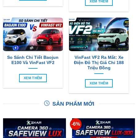
XEM THÊM
So Sánh Chi Tiết Baojun
VinFast VF2 Ra Mắt: Xe
E100 Và VinFast VF2
Điện Đô Thị Giá Chỉ 188
Triệu Đồng
XEM THÊM
XEM THÊM
SẢN PHẨM MỚI
-6%