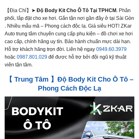
【Địa Chỉ】➤
Độ Body Kit Cho Ô Tô Tại TPHCM
. Phân
phối, lắp đặt cho xe hơi. Gắn tận nơi gần đây ở tại Sài Gòn
. Nhiều mẫu mã – Phong cách độc lạ. Giá siêu HOT! ZKar
Auto trung tâm chuyên cung cấp phụ kiện – đồ chơi xe hơi
cao cấp, chính hãng uy tín. Bảo hành chuẩn mực dài hạn.
Hỗ trợ khách hãng trọn đời. Liên hệ ngay
0949.60.3979
hoặc
0987.801.029
để được hỗ trợ bởi đội ngũ kỹ thuật
viên tận tâm.
【 Trung Tâm 】Độ Body Kit Cho Ô Tô –
Phong Cách Độc Lạ