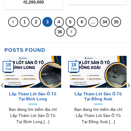
gốc
hiện
₫
2,200,000
là:
tại
₫2,100,000.
là:
₫1,99
1
2
3
4
5
6
…
34
35
36
POSTS FOUND
18
18
Th4
Th4
Lắp Thảm Lót Sàn Ô Tô
Lắp Thảm Lót Sàn Ô Tô
Tại Bình Long
Tại Đồng Xoài
Bạn đang tìm kiếm địa chỉ
Bạn đang tìm kiếm địa chỉ
Lắp Thảm Lót Sàn Ô Tô
Lắp Thảm Lót Sàn Ô Tô
Tại Bình Long [...]
Tại Đồng Xoài [...]