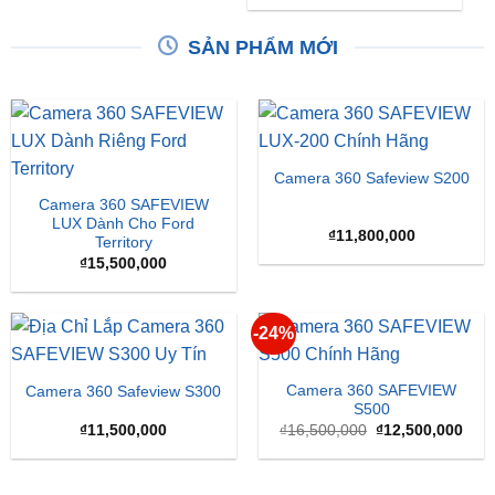
SẢN PHẨM MỚI
Camera 360 Safeview S200
Camera 360 SAFEVIEW
LUX Dành Cho Ford
₫
11,800,000
Territory
₫
15,500,000
-24%
Camera 360 SAFEVIEW
Camera 360 Safeview S300
S500
Giá
Giá
₫
11,500,000
₫
16,500,000
₫
12,500,000
gốc
hiện
là:
tại
₫16,500,000.
là:
₫12,