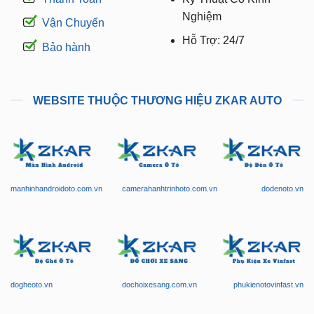
Nghiệm
Vận Chuyển
Hỗ Trợ: 24/7
Bảo hành
WEBSITE THUỘC THƯƠNG HIỆU ZKAR AUTO
manhinhandroidoto.com.vn
camerahanhtrinhoto.com.vn
dodenoto.vn
dogheoto.vn
dochoixesang.com.vn
phukienotovinfast.vn