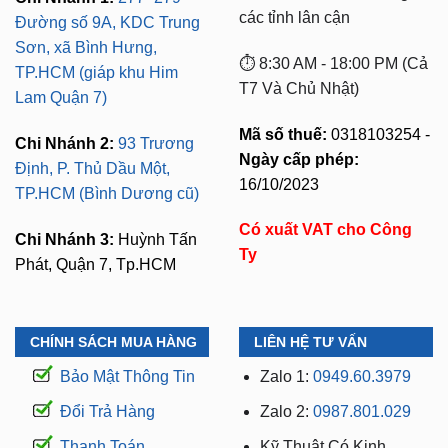
các tỉnh lân cận
Đường số 9A, KDC Trung
Sơn, xã Bình Hưng,
⏱️ 8:30 AM - 18:00 PM (Cả
TP.HCM (giáp khu Him
T7 Và Chủ Nhật)
Lam Quận 7)
Mã số thuế:
0318103254 -
Chi Nhánh 2:
93 Trương
Ngày cấp phép:
Định, P. Thủ Dầu Một,
16/10/2023
TP.HCM (Bình Dương cũ)
Có xuất VAT cho Công
Chi Nhánh 3:
Huỳnh Tấn
Ty
Phát, Quận 7, Tp.HCM
CHÍNH SÁCH MUA HÀNG
LIÊN HỆ TƯ VẤN
Bảo Mật Thông Tin
Zalo 1:
0949.60.3979
Đổi Trả Hàng
Zalo 2:
0987.801.029
Thanh Toán
Kỹ Thuật Có Kinh