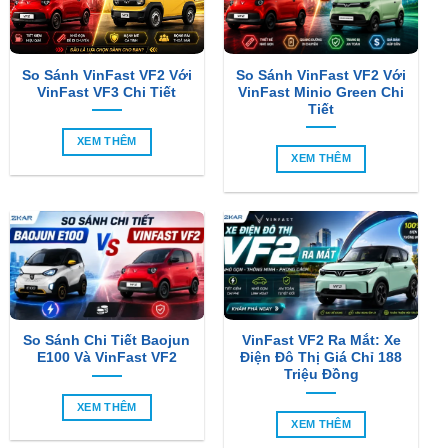
So Sánh VinFast VF2 Với
So Sánh VinFast VF2 Với
VinFast VF3 Chi Tiết
VinFast Minio Green Chi
Tiết
XEM THÊM
XEM THÊM
So Sánh Chi Tiết Baojun
VinFast VF2 Ra Mắt: Xe
E100 Và VinFast VF2
Điện Đô Thị Giá Chỉ 188
Triệu Đồng
XEM THÊM
XEM THÊM