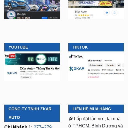
YOUTUBE
TIKTOK
CÔNG TY TNHH ZKAR
LIÊN HỆ MUA HÀNG
AUTO
🛠️
Lắp đặt tận nơi, tại nhà
ở TPHCM, Bình Dương và
Chi Nhánh 1:
277–279