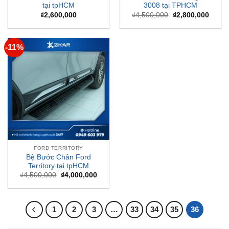
tại tpHCM
3008 tại TPHCM
Giá
Giá
₫
2,600,000
₫
4,500,000
₫
2,800,000
gốc
hiện
là:
tại
₫4,500,000.
là:
₫2,80
-11%
FORD TERRITORY
Bệ Bước Chân Ford
Territory tại tpHCM
Giá
Giá
₫
4,500,000
₫
4,000,000
gốc
hiện
là:
tại
₫4,500,000.
là:
₫4,000,000.
1
2
3
…
33
34
35
36