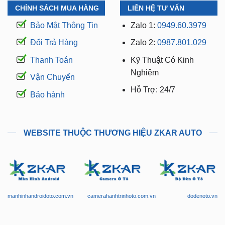
CHÍNH SÁCH MUA HÀNG
LIÊN HỆ TƯ VẤN
Bảo Mật Thông Tin
Zalo 1:
0949.60.3979
Đổi Trả Hàng
Zalo 2:
0987.801.029
Thanh Toán
Kỹ Thuật Có Kinh
Nghiệm
Vận Chuyển
Hỗ Trợ: 24/7
Bảo hành
WEBSITE THUỘC THƯƠNG HIỆU ZKAR AUTO
manhinhandroidoto.com.vn
camerahanhtrinhoto.com.vn
dodenoto.vn