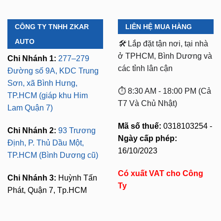
CÔNG TY TNHH ZKAR
LIÊN HỆ MUA HÀNG
AUTO
🛠️
Lắp đặt tận nơi, tại nhà
ở TPHCM, Bình Dương và
Chi Nhánh 1:
277–279
các tỉnh lân cận
Đường số 9A, KDC Trung
Sơn, xã Bình Hưng,
⏱️ 8:30 AM - 18:00 PM (Cả
TP.HCM (giáp khu Him
T7 Và Chủ Nhật)
Lam Quận 7)
Mã số thuế:
0318103254 -
Chi Nhánh 2:
93 Trương
Ngày cấp phép:
Định, P. Thủ Dầu Một,
16/10/2023
TP.HCM (Bình Dương cũ)
Có xuất VAT cho Công
Chi Nhánh 3:
Huỳnh Tấn
Ty
Phát, Quận 7, Tp.HCM