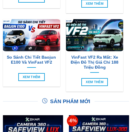
XEM THÊM
So Sánh Chi Tiết Baojun
VinFast VF2 Ra Mắt: Xe
E100 Và VinFast VF2
Điện Đô Thị Giá Chỉ 188
Triệu Đồng
XEM THÊM
XEM THÊM
SẢN PHẨM MỚI
-6%