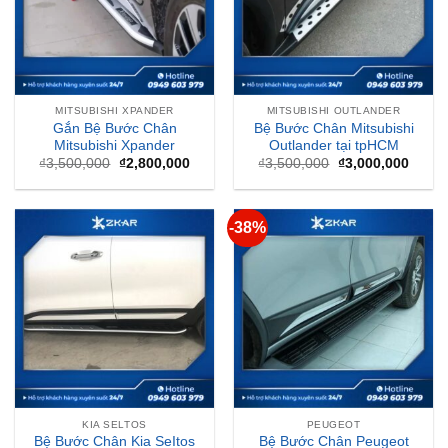
MITSUBISHI XPANDER
MITSUBISHI OUTLANDER
Gắn Bệ Bước Chân
Bệ Bước Chân Mitsubishi
Mitsubishi Xpander
Outlander tại tpHCM
Giá
Giá
Giá
Giá
₫
3,500,000
₫
2,800,000
₫
3,500,000
₫
3,000,000
gốc
hiện
gốc
hiện
là:
tại
là:
tại
₫3,500,000.
là:
₫3,500,000.
là:
₫2,800,000.
₫3,00
-38%
KIA SELTOS
PEUGEOT
Bệ Bước Chân Kia SeItos
Bệ Bước Chân Peugeot