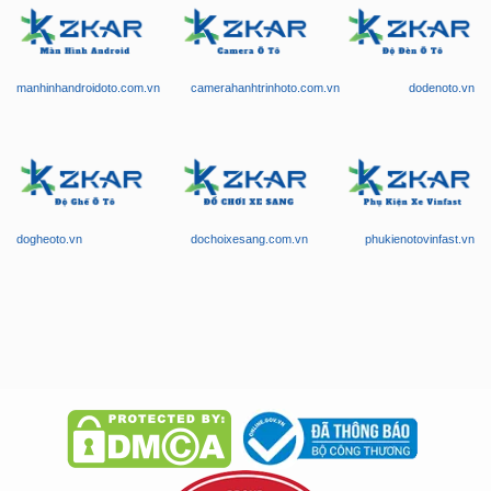
manhinhandroidoto.com.vn
camerahanhtrinhoto.com.vn
dodenoto.vn
dogheoto.vn
dochoixesang.com.vn
phukienotovinfast.vn