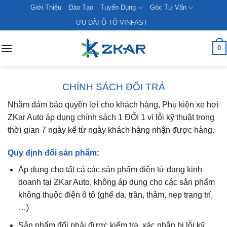
Skip
Giới Thiệu
Đào Tạo
Tuyển Dụng
Góc Tư Vấn
to
ƯU ĐÃI Ô TÔ VINFAST
content
0
CHÍNH SÁCH ĐỔI TRẢ
Nhằm đảm bảo quyền lợi cho khách hàng, Phụ kiện xe hơi
ZKar Auto áp dụng chính sách 1 ĐỔI 1 vì lỗi kỹ thuật trong
thời gian 7 ngày kể từ ngày khách hàng nhận được hàng.
Quy định đổi sản phẩm:
Áp dụng cho tất cả các sản phẩm điện tử đang kinh
doanh tại ZKar Auto, không áp dụng cho các sản phẩm
không thuộc điện ô tô (ghế da, trần, thảm, nẹp trang trí,
…)
Sản phẩm đổi phải được kiểm tra, xác nhận bị lỗi kỹ