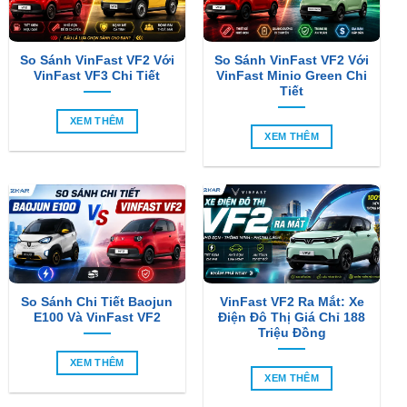
So Sánh VinFast VF2 Với
So Sánh VinFast VF2 Với
VinFast VF3 Chi Tiết
VinFast Minio Green Chi
Tiết
XEM THÊM
XEM THÊM
So Sánh Chi Tiết Baojun
VinFast VF2 Ra Mắt: Xe
E100 Và VinFast VF2
Điện Đô Thị Giá Chỉ 188
Triệu Đồng
XEM THÊM
XEM THÊM