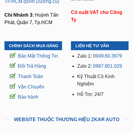
TP.HCM (Bình Dương cũ)
Có xuất VAT cho Công
Chi Nhánh 3:
Huỳnh Tấn
Ty
Phát, Quận 7, Tp.HCM
CHÍNH SÁCH MUA HÀNG
LIÊN HỆ TƯ VẤN
Bảo Mật Thông Tin
Zalo 1:
0949.60.3979
Đổi Trả Hàng
Zalo 2:
0987.801.029
Thanh Toán
Kỹ Thuật Có Kinh
Nghiệm
Vận Chuyển
Hỗ Trợ: 24/7
Bảo hành
WEBSITE THUỘC THƯƠNG HIỆU ZKAR AUTO