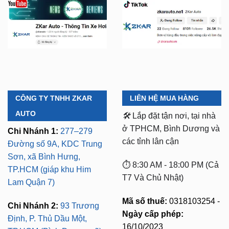
CÔNG TY TNHH ZKAR
LIÊN HỆ MUA HÀNG
AUTO
🛠️
Lắp đặt tận nơi, tại nhà
ở TPHCM, Bình Dương và
Chi Nhánh 1:
277–279
các tỉnh lân cận
Đường số 9A, KDC Trung
Sơn, xã Bình Hưng,
⏱️ 8:30 AM - 18:00 PM (Cả
TP.HCM (giáp khu Him
T7 Và Chủ Nhật)
Lam Quận 7)
Mã số thuế:
0318103254 -
Chi Nhánh 2:
93 Trương
Ngày cấp phép:
Định, P. Thủ Dầu Một,
16/10/2023