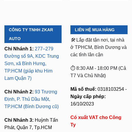
CÔNG TY TNHH ZKAR
LIÊN HỆ MUA HÀNG
AUTO
🛠️
Lắp đặt tận nơi, tại nhà
ở TPHCM, Bình Dương và
Chi Nhánh 1:
277–279
các tỉnh lân cận
Đường số 9A, KDC Trung
Sơn, xã Bình Hưng,
⏱️ 8:30 AM - 18:00 PM (Cả
TP.HCM (giáp khu Him
T7 Và Chủ Nhật)
Lam Quận 7)
Mã số thuế:
0318103254 -
Chi Nhánh 2:
93 Trương
Ngày cấp phép:
Định, P. Thủ Dầu Một,
16/10/2023
TP.HCM (Bình Dương cũ)
Có xuất VAT cho Công
Chi Nhánh 3:
Huỳnh Tấn
Ty
Phát, Quận 7, Tp.HCM