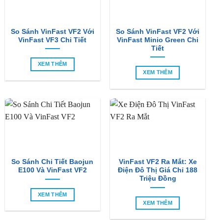
So Sánh VinFast VF2 Với
So Sánh VinFast VF2 Với
VinFast VF3 Chi Tiết
VinFast Minio Green Chi
Tiết
XEM THÊM
XEM THÊM
So Sánh Chi Tiết Baojun
VinFast VF2 Ra Mắt: Xe
E100 Và VinFast VF2
Điện Đô Thị Giá Chỉ 188
Triệu Đồng
XEM THÊM
XEM THÊM