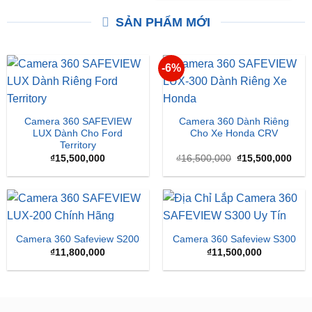
SẢN PHẨM MỚI
-6%
Camera 360 SAFEVIEW
Camera 360 Dành Riêng
LUX Dành Cho Ford
Cho Xe Honda CRV
Territory
Giá
Giá
₫
15,500,000
₫
16,500,000
₫
15,500,000
gốc
hiện
là:
tại
₫16,500,000.
là:
₫15,
Camera 360 Safeview S200
Camera 360 Safeview S300
₫
11,800,000
₫
11,500,000