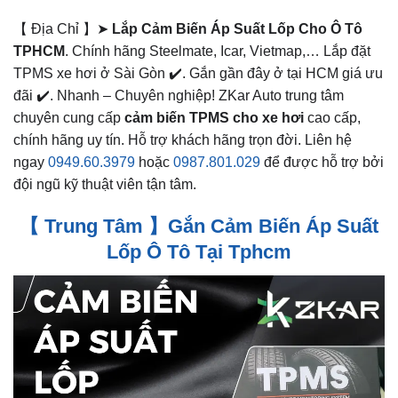
【 Địa Chỉ 】➤
Lắp Cảm Biến Áp Suất Lốp Cho Ô Tô
TPHCM
. Chính hãng Steelmate, Icar, Vietmap,… Lắp đặt
TPMS xe hơi ở Sài Gòn ✔️. Gắn gần đây ở tại HCM giá ưu
đãi ✔️. Nhanh – Chuyên nghiệp! ZKar Auto trung tâm
chuyên cung cấp
cảm biến TPMS cho xe hơi
cao cấp,
chính hãng uy tín. Hỗ trợ khách hãng trọn đời. Liên hệ
ngay
0949.60.3979
hoặc
0987.801.029
để được hỗ trợ bởi
đội ngũ kỹ thuật viên tận tâm.
【 Trung Tâm 】Gắn Cảm Biến Áp Suất
Lốp Ô Tô Tại Tphcm