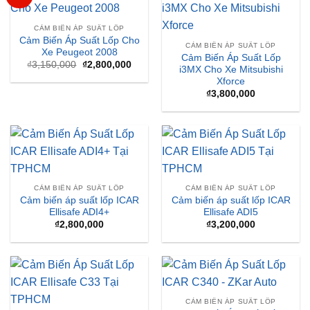
CẢM BIẾN ÁP SUẤT LỐP
Cảm Biến Áp Suất Lốp Cho
CẢM BIẾN ÁP SUẤT LỐP
Xe Peugeot 2008
Cảm Biến Áp Suất Lốp
Giá
Giá
₫
3,150,000
₫
2,800,000
i3MX Cho Xe Mitsubishi
gốc
hiện
Xforce
là:
tại
₫3,150,000.
là:
₫
3,800,000
₫2,800,000.
CẢM BIẾN ÁP SUẤT LỐP
CẢM BIẾN ÁP SUẤT LỐP
Cảm biến áp suất lốp ICAR
Cảm biến áp suất lốp ICAR
Ellisafe ADI4+
Ellisafe ADI5
₫
2,800,000
₫
3,200,000
CẢM BIẾN ÁP SUẤT LỐP