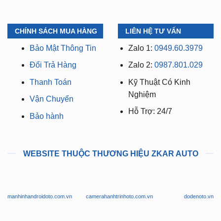
CHÍNH SÁCH MUA HÀNG
LIÊN HỆ TƯ VẤN
Bảo Mật Thông Tin
Zalo 1:
0949.60.3979
Đổi Trả Hàng
Zalo 2:
0987.801.029
Thanh Toán
Kỹ Thuật Có Kinh
Nghiệm
Vận Chuyển
Hỗ Trợ: 24/7
Bảo hành
WEBSITE THUỘC THƯƠNG HIỆU ZKAR AUTO
manhinhandroidoto.com.vn
camerahanhtrinhoto.com.vn
dodenoto.vn