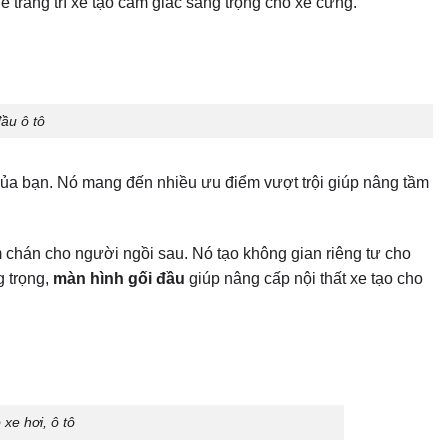
 trang trí xe tạo cảm giác sang trọng cho xế cưng.
ầu ô tô
 của bạn. Nó mang đến nhiều ưu điểm vượt trội giúp nâng tầm
m chán cho người ngồi sau. Nó tạo không gian riêng tư cho
g trọng,
màn hình gối đầu
giúp nâng cấp nội thất xe tạo cho
xe hơi, ô tô