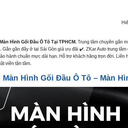
Hiể
Màn Hình Gối Đầu Ô Tô Tại TPHCM.
Trung tâm chuyên gắn màn
. Gắn gần đây ở tại Sài Gòn giá ưu đãi ✔️. ZKar Auto trung tâm
Bảo hành chuẩn mực dài hạn. Hỗ trợ khách hãng trọn đời. Liên
ật viên tận tâm.
 Màn Hình Gối Đầu Ô Tô – Màn Hì