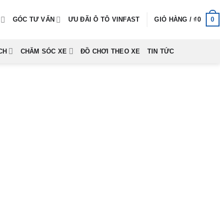
0
GÓC TƯ VẤN
ƯU ĐÃI Ô TÔ VINFAST
GIỎ HÀNG /
₫
0
CH
CHĂM SÓC XE
ĐỒ CHƠI THEO XE
TIN TỨC