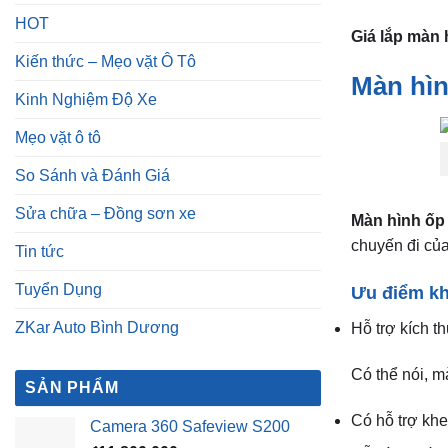
HOT
Giá lắp màn 
Kiến thức – Mẹo vặt Ô Tô
Màn hìn
Kinh Nghiệm Độ Xe
Mẹo vặt ô tô
So Sánh và Đánh Giá
Sửa chữa – Đồng sơn xe
Màn hình ốp 
chuyến đi của
Tin tức
Tuyển Dụng
Ưu điểm kh
ZKar Auto Bình Dương
Hỗ trợ kích t
Có thể nói, m
SẢN PHẨM
Có hỗ trợ kh
Camera 360 Safeview S200