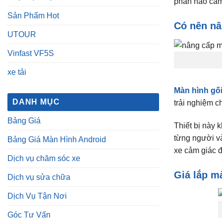
phần nào cảm 
Sản Phẩm Hot
Có nên nâ
UTOUR
Vinfast VF5S
xe tải
Màn hình gối
DANH MỤC
trải nghiệm c
Bảng Giá
Thiết bị này 
từng người v
Bảng Giá Màn Hình Android
xe cảm giác 
Dịch vụ chăm sóc xe
Giá lắp mà
Dịch vụ sửa chữa
Dịch Vụ Tận Nơi
Góc Tư Vấn