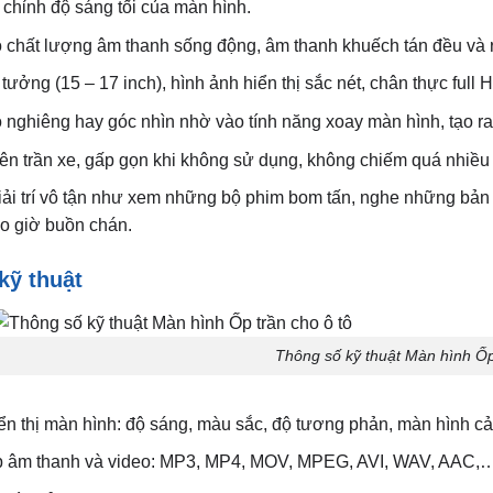
chỉnh độ sáng tối của màn hình.
ó chất lượng âm thanh sống động, âm thanh khuếch tán đều và 
 tưởng (15 – 17 inch), hình ảnh hiển thị sắc nét, chân thực full
 nghiêng hay góc nhìn nhờ vào tính năng xoay màn hình, tạo ra
rên trần xe, gấp gọn khi không sử dụng, không chiếm quá nhiều d
iải trí vô tận như xem những bộ phim bom tấn, nghe những bản
o giờ buồn chán.
kỹ thuật
Thông số kỹ thuật Màn hình Ốp
iển thị màn hình: độ sáng, màu sắc, độ tương phản, màn hình 
ệp âm thanh và video: MP3, MP4, MOV, MPEG, AVI, WAV, AAC,