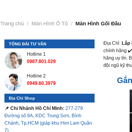
Trang chủ
/
Màn Hình Ô Tô
/
Màn Hình Gối Đầu
Địa Chỉ
Lắp 
TỔNG ĐÀI TƯ VẤN
chính hãng ✔️
Hotline 1
hãng uy tín. 
0987.801.029
đội ngũ kỹ thu
Hotline 2
Gắn
0949.60.3979
Địa Chỉ Shop
📌 Chi Nhánh Hồ Chí Minh:
277-279
Đường số 9A, KDC Trung Sơn, Bình
Chánh, Tp.HCM
(giáp khu Him Lam Quận
7)