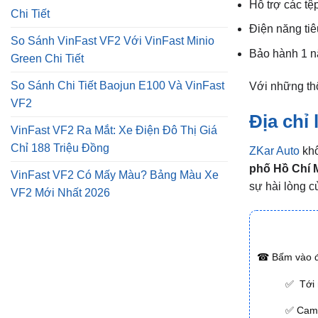
Hỗ trợ các t
Chi Tiết
Điện năng tiê
So Sánh VinFast VF2 Với VinFast Minio
Bảo hành 1 
Green Chi Tiết
So Sánh Chi Tiết Baojun E100 Và VinFast
Với những thô
VF2
Địa chỉ
VinFast VF2 Ra Mắt: Xe Điện Đô Thị Giá
Chỉ 188 Triệu Đồng
ZKar Auto
khô
phố Hồ Chí 
VinFast VF2 Có Mấy Màu? Bảng Màu Xe
sự hài lòng c
VF2 Mới Nhất 2026
☎
Bấm vào đ
✅ Tới n
✅ Cam k