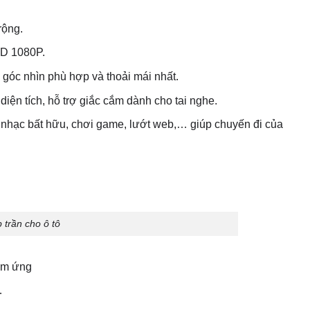
rộng.
 HD 1080P.
 góc nhìn phù hợp và thoải mái nhất.
iện tích, hỗ trợ giắc cắm dành cho tai nghe.
 nhạc bất hữu, chơi game, lướt web,… giúp chuyến đi của
 trần cho ô tô
cảm ứng
…