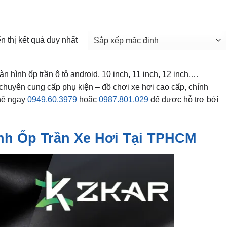
n thị kết quả duy nhất
 hình ốp trần ô tô android, 10 inch, 11 inch, 12 inch,…
 chuyên cung cấp phụ kiện – đồ chơi xe hơi cao cấp, chính
 hệ ngay
0949.60.3979
hoặc
0987.801.029
để được hỗ trợ bởi
nh Ốp Trần Xe Hơi Tại TPHCM