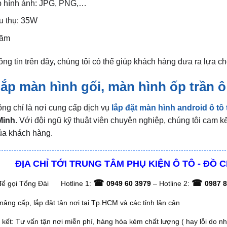
ệp hình ảnh: JPG, PNG,…
u thụ: 35W
năm
ng tin trên đây, chúng tôi có thể giúp khách hàng đưa ra lựa ch
 lắp màn hình gối, màn hình ốp trần ô
ng chỉ là nơi cung cấp dịch vụ
lắp đặt màn hình android ô tô
Minh
. Với đội ngũ kỹ thuật viên chuyên nghiệp, chúng tôi cam kế
ủa khách hàng.
ĐỊA CHỈ TỚI TRUNG TÂM PHỤ KIỆN Ô TÔ - ĐỒ 
☎
☎
ể gọi Tổng Đài
Hotline 1:
0949 60 3979
– Hotline 2:
0987 8
âng cấp, lắp đặt tận nơi tại Tp.HCM và các tỉnh lân cận
ết: Tư vấn tận nơi miễn phí, hàng hóa kém chất lượng ( hay lỗi do nh