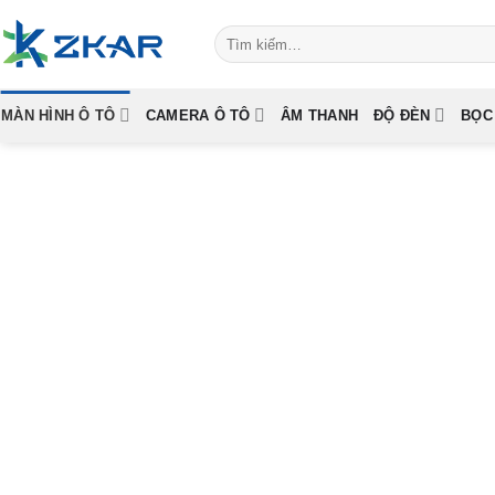
Skip
Tìm
to
kiếm:
content
MÀN HÌNH Ô TÔ
CAMERA Ô TÔ
ÂM THANH
ĐỘ ĐÈN
BỌC