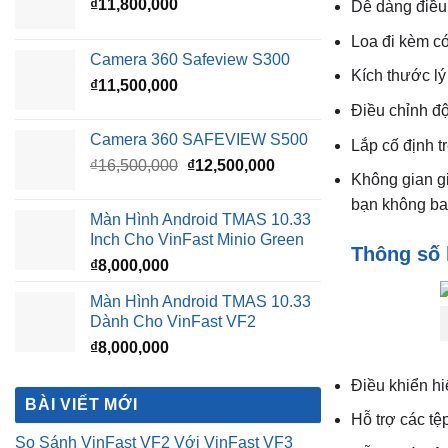
₫
11,800,000
Dễ dàng điều 
Loa đi kèm c
Camera 360 Safeview S300
Kích thước lý
₫
11,500,000
Điều chỉnh độ
Camera 360 SAFEVIEW S500
Lắp cố định t
Giá
Giá
₫
16,500,000
₫
12,500,000
Không gian g
gốc
hiện
bạn không ba
là:
tại
Màn Hình Android TMAS 10.33
₫16,500,000.
là:
Inch Cho VinFast Minio Green
₫12,500,000.
Thông số 
₫
8,000,000
Màn Hình Android TMAS 10.33
Dành Cho VinFast VF2
₫
8,000,000
Điều khiển h
BÀI VIẾT MỚI
Hỗ trợ các t
So Sánh VinFast VF2 Với VinFast VF3