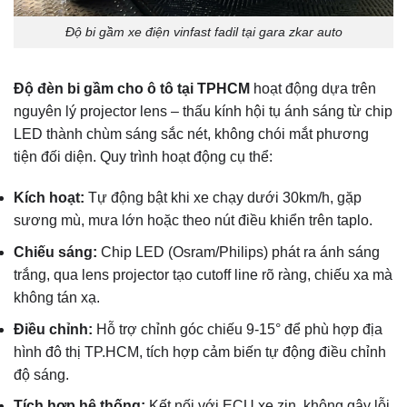
Độ bi gầm xe điện vinfast fadil tại gara zkar auto
Độ đèn bi gầm cho ô tô tại TPHCM
hoạt động dựa trên
nguyên lý projector lens – thấu kính hội tụ ánh sáng từ chip
LED thành chùm sáng sắc nét, không chói mắt phương
tiện đối diện. Quy trình hoạt động cụ thể:
Kích hoạt:
Tự động bật khi xe chạy dưới 30km/h, gặp
sương mù, mưa lớn hoặc theo nút điều khiển trên taplo.
Chiếu sáng:
Chip LED (Osram/Philips) phát ra ánh sáng
trắng, qua lens projector tạo cutoff line rõ ràng, chiếu xa mà
không tán xạ.
Điều chỉnh:
Hỗ trợ chỉnh góc chiếu 9-15° để phù hợp địa
hình đô thị TP.HCM, tích hợp cảm biến tự động điều chỉnh
độ sáng.
Tích hợp hệ thống:
Kết nối với ECU xe zin, không gây lỗi