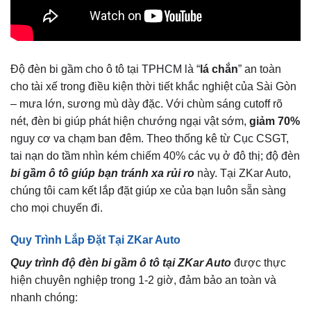
Độ đèn bi gầm cho ô tô tại TPHCM là “
lá chắn
” an toàn
cho tài xế trong điều kiện thời tiết khắc nghiệt của Sài Gòn
– mưa lớn, sương mù dày đặc. Với chùm sáng cutoff rõ
nét, đèn bi giúp phát hiện chướng ngại vật sớm,
giảm 70%
nguy cơ va chạm ban đêm. Theo thống kê từ Cục CSGT,
tai nạn do tầm nhìn kém chiếm 40% các vụ ở đô thị; độ đèn
bi gầm ô tô giúp bạn tránh xa rủi ro
này. Tại ZKar Auto,
chúng tôi cam kết lắp đặt giúp xe của bạn luôn sẵn sàng
cho mọi chuyến đi.
Quy Trình Lắp Đặt Tại ZKar Auto
Quy trình độ đèn bi gầm ô tô tại ZKar Auto
được thực
hiện chuyên nghiệp trong 1-2 giờ, đảm bảo an toàn và
nhanh chóng: