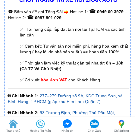
CHƠI TRANG TRÍ XE HƠI ZKAR AUTO
☎
☎
Bấm vào để gọi Tổng Đài
Hotline 1:
0949 60 3979
–
☎
Hotline 2:
0987 801 029
✅ Tới nâng cấp, lắp đặt tận nơi tại Tp.HCM và các tỉnh
lân cận
✅ Cam kết: Tư vấn tận nơi miễn phí, hàng hóa kém chất
lượng ( hay lỗi do nhà sản xuất ) => hoàn tiền 100%.
✅ Thời gian làm việc kỹ thuật gắn tại nhà từ:
8h – 18h
(Cả T7 Và Chủ Nhật)
✅ Có xuất
hóa đơn VAT
cho Khách Hàng
🌐 Chi Nhánh 1:
277–279 Đường số 9A, KDC Trung Sơn, xã
Bình Hưng, TP.HCM (giáp khu Him Lam Quận 7)
🌐 Chi Nhánh 2:
93 Trương Định, Phường Thủ Dầu Một,
Tp.HCM (Bình Dương cũ)
🌐 Chi Nhánh 3:
Huỳnh Tấn Phát, Quận 7, Tp.HCM
Trang chủ
Hotline Tư Vấn
Nhắn tin
Chat Zalo
Chỉ đường