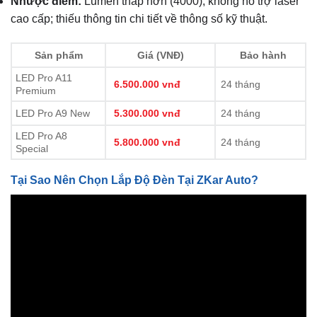
Nhược điểm:
Lumen thấp hơn (4000), không hỗ trợ laser
cao cấp; thiếu thông tin chi tiết về thông số kỹ thuật.
Sản phẩm
Giá (VNĐ)
Bảo hành
LED Pro A11
6.500.000 vnđ
24 tháng
Premium
LED Pro A9 New
5.300.000 vnđ
24 tháng
LED Pro A8
5.800.000 vnđ
24 tháng
Special
Tại Sao Nên Chọn Lắp Độ Đèn Tại ZKar Auto?