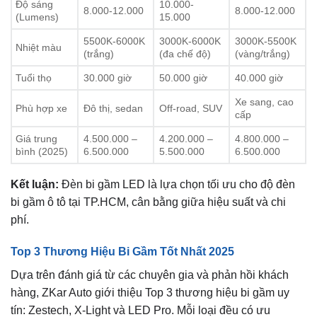
Độ sáng
10.000-
8.000-12.000
8.000-12.000
(Lumens)
15.000
5500K-6000K
3000K-6000K
3000K-5500K
Nhiệt màu
(trắng)
(đa chế độ)
(vàng/trắng)
Tuổi thọ
30.000 giờ
50.000 giờ
40.000 giờ
Xe sang, cao
Phù hợp xe
Đô thị, sedan
Off-road, SUV
cấp
Giá trung
4.500.000 –
4.200.000 –
4.800.000 –
bình (2025)
6.500.000
5.500.000
6.500.000
Kết luận:
Đèn bi gầm LED là lựa chọn tối ưu cho độ đèn
bi gầm ô tô tại TP.HCM, cân bằng giữa hiệu suất và chi
phí.
Top 3 Thương Hiệu Bi Gầm Tốt Nhất 2025
Dựa trên đánh giá từ các chuyên gia và phản hồi khách
hàng, ZKar Auto giới thiệu Top 3 thương hiệu bi gầm uy
tín: Zestech, X-Light và LED Pro. Mỗi loại đều có ưu