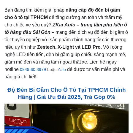
Bạn đang tìm kiếm giải pháp
nâng cấp độ đèn bi gầm
cho ô tô tại TPHCM
để tăng cường an toàn và thẩm mỹ
cho chiếc xe yêu quý?
ZKar Auto – trung tâm phụ kiện ô
tô hàng đầu Sài Gòn
– mang đến dịch vụ độ đèn bi gầm ô
tô chuyên nghiệp với sản phẩm chính hãng từ các thương
hiệu uy tín như
Zestech, X-Light và LED Pro
. Với công
nghệ LED tiên tiến, đèn bi gầm giúp chiếu sáng mạnh mẽ,
giảm mù đèn và nâng tầm ngoại thất xe. Liên hệ ngay
hotline
để được tư vấn miễn phí và
0949.60.3979
hoặc
Zalo
báo giá chi tiết!
Độ Đèn Bi Gầm Cho Ô Tô Tại TPHCM Chính
Hãng | Giá Ưu Đãi 2025, Trả Góp 0%