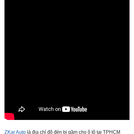
ZKar Auto
là địa chỉ độ đèn bi gầm cho ô tô tại TPHCM