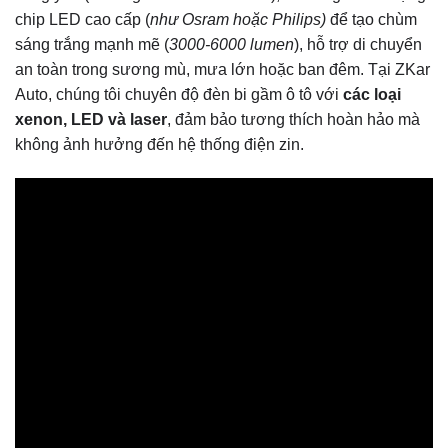
chip LED cao cấp (
như Osram hoặc Philips)
để tạo chùm
sáng trắng mạnh mẽ (
3000-6000 lumen
), hỗ trợ di chuyển
an toàn trong sương mù, mưa lớn hoặc ban đêm. Tại ZKar
Auto, chúng tôi chuyên độ đèn bi gầm ô tô với
các loại
xenon, LED và laser
, đảm bảo tương thích hoàn hảo mà
không ảnh hưởng đến hệ thống điện zin.