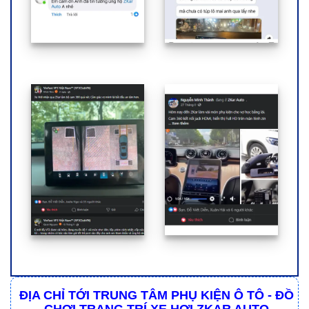
ĐỊA CHỈ TỚI TRUNG TÂM PHỤ KIỆN Ô TÔ - ĐỒ