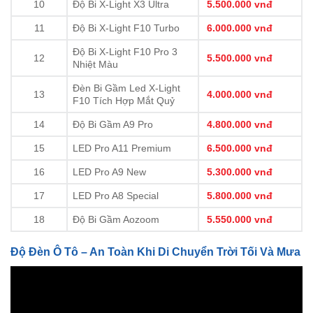
10
Độ Bi X-Light X3 Ultra
5.500.000 vnđ
11
Độ Bi X-Light F10 Turbo
6.000.000 vnđ
Độ Bi X-Light F10 Pro 3
12
5.500.000 vnđ
Nhiệt Màu
Đèn Bi Gầm Led X-Light
13
4.000.000 vnđ
F10 Tích Hợp Mắt Quỷ
14
Độ Bi Gầm A9 Pro
4.800.000 vnđ
15
LED Pro A11 Premium
6.500.000 vnđ
16
LED Pro A9 New
5.300.000 vnđ
17
LED Pro A8 Special
5.800.000 vnđ
18
Độ Bi Gầm Aozoom
5.550.000 vnđ
Độ Đèn Ô Tô – An Toàn Khi Di Chuyển Trời Tối Và Mưa