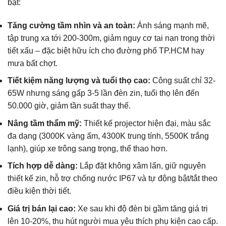
bật:
Tăng cường tầm nhìn và an toàn:
Ánh sáng mạnh mẽ,
tập trung xa tới 200-300m, giảm nguy cơ tai nạn trong thời
tiết xấu – đặc biệt hữu ích cho đường phố TP.HCM hay
mưa bất chợt.
Tiết kiệm năng lượng và tuổi thọ cao:
Công suất chỉ 32-
65W nhưng sáng gấp 3-5 lần đèn zin, tuổi thọ lên đến
50.000 giờ, giảm tần suất thay thế.
Nâng tầm thẩm mỹ:
Thiết kế projector hiện đại, màu sắc
đa dạng (3000K vàng ấm, 4300K trung tính, 5500K trắng
lạnh), giúp xe trông sang trọng, thể thao hơn.
Tích hợp dễ dàng:
Lắp đặt không xâm lấn, giữ nguyên
thiết kế zin, hỗ trợ chống nước IP67 và tự động bật/tắt theo
điều kiện thời tiết.
Giá trị bán lại cao:
Xe sau khi độ đèn bi gầm tăng giá trị
lên 10-20%, thu hút người mua yêu thích phụ kiện cao cấp.