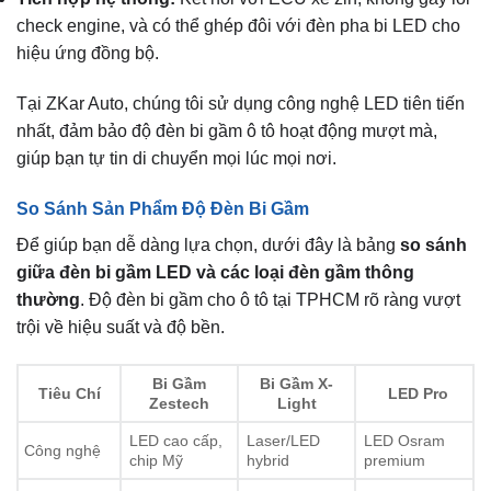
check engine, và có thể ghép đôi với đèn pha bi LED cho
hiệu ứng đồng bộ.
Tại ZKar Auto, chúng tôi sử dụng công nghệ LED tiên tiến
nhất, đảm bảo độ đèn bi gầm ô tô hoạt động mượt mà,
giúp bạn tự tin di chuyển mọi lúc mọi nơi.
So Sánh Sản Phẩm Độ Đèn Bi Gầm
Để giúp bạn dễ dàng lựa chọn, dưới đây là bảng
so sánh
giữa đèn bi gầm LED và các loại đèn gầm thông
thường
. Độ đèn bi gầm cho ô tô tại TPHCM rõ ràng vượt
trội về hiệu suất và độ bền.
Bi Gầm
Bi Gầm X-
Tiêu Chí
LED Pro
Zestech
Light
LED cao cấp,
Laser/LED
LED Osram
Công nghệ
chip Mỹ
hybrid
premium