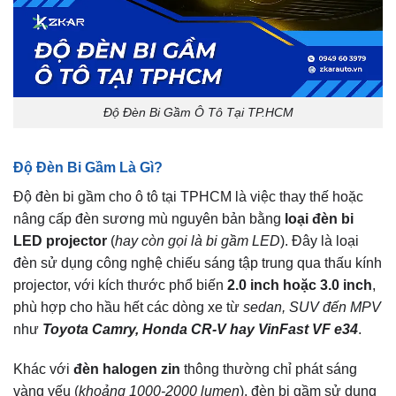
Độ Đèn Bi Gầm Ô Tô Tại TP.HCM
Độ Đèn Bi Gầm Là Gì?
Độ đèn bi gầm cho ô tô tại TPHCM là việc thay thế hoặc
nâng cấp đèn sương mù nguyên bản bằng
loại đèn bi
LED projector
(
hay còn gọi là bi gầm LED
). Đây là loại
đèn sử dụng công nghệ chiếu sáng tập trung qua thấu kính
projector, với kích thước phổ biến
2.0 inch hoặc 3.0 inch
,
phù hợp cho hầu hết các dòng xe từ
sedan, SUV đến MPV
như
Toyota Camry, Honda CR-V hay VinFast VF e34
.
Khác với
đèn halogen zin
thông thường chỉ phát sáng
vàng yếu (
khoảng 1000-2000 lumen
), đèn bi gầm sử dụng