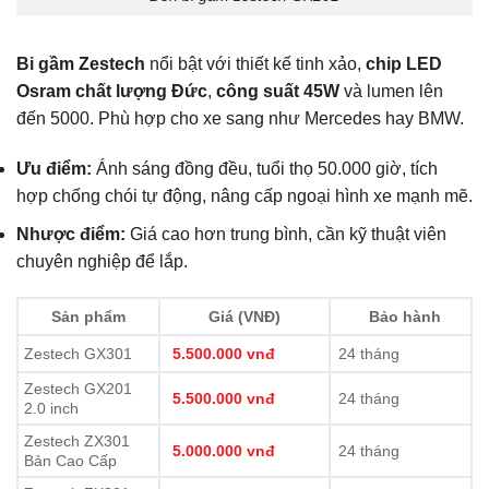
Bi gầm Zestech
nổi bật với thiết kế tinh xảo,
chip LED
Osram chất lượng Đức
,
công suất 45W
và lumen lên
đến 5000. Phù hợp cho xe sang như Mercedes hay BMW.
Ưu điểm:
Ánh sáng đồng đều, tuổi thọ 50.000 giờ, tích
hợp chống chói tự động, nâng cấp ngoại hình xe mạnh mẽ.
Nhược điểm:
Giá cao hơn trung bình, cần kỹ thuật viên
chuyên nghiệp để lắp.
Sản phẩm
Giá (VNĐ)
Bảo hành
Zestech GX301
5.500.000 vnđ
24 tháng
Zestech GX201
5.500.000 vnđ
24 tháng
2.0 inch
Zestech ZX301
5.000.000 vnđ
24 tháng
Bản Cao Cấp