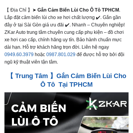
【 Địa Chỉ 】➤
Gắn Cảm Biến Lùi Cho Ô Tô TPHCM
.
Lắp đặt cảm biến lùi cho xe hơi chất lượng ✔️. Gắn gần
đây ở tại Sài Gòn giá ưu đãi ✔️. Nhanh – Chuyên nghiệp!
ZKar Auto trung tâm chuyên cung cấp phụ kiện – đồ chơi
xe hơi cao cấp, chính hãng uy tín. Bảo hành chuẩn mực
dài hạn. Hỗ trợ khách hãng trọn đời. Liên hệ ngay
0949.60.3979
hoặc
0987.801.029
để được hỗ trợ bởi đội
ngũ kỹ thuật viên tận tâm.
【 Trung Tâm 】Gắn Cảm Biến Lùi Cho
Ô Tô Tại TPHCM