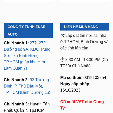
CÔNG TY TNHH ZKAR
LIÊN HỆ MUA HÀNG
AUTO
🛠️
Lắp đặt tận nơi, tại nhà
ở TPHCM, Bình Dương và
Chi Nhánh 1:
277–279
các tỉnh lân cận
Đường số 9A, KDC Trung
Sơn, xã Bình Hưng,
⏱️ 8:30 AM - 18:00 PM (Cả
TP.HCM (giáp khu Him
T7 Và Chủ Nhật)
Lam Quận 7)
Mã số thuế:
0318103254 -
Chi Nhánh 2:
93 Trương
Ngày cấp phép:
Định, P. Thủ Dầu Một,
16/10/2023
TP.HCM (Bình Dương cũ)
Có xuất VAT cho Công
Chi Nhánh 3:
Huỳnh Tấn
Ty
Phát, Quận 7, Tp.HCM