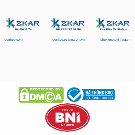
dogheoto.vn
dochoixesang.com.vn
phukienotovinfast.vn