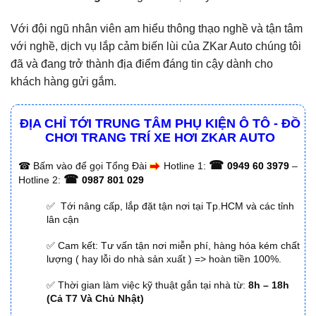
Với đội ngũ nhân viên am hiểu thông thạo nghề và tận tâm
với nghề, dịch vụ lắp cảm biến lùi của ZKar Auto chúng tôi
đã và đang trở thành địa điểm đáng tin cậy dành cho
khách hàng gửi gắm.
ĐỊA CHỈ TỚI TRUNG TÂM PHỤ KIỆN Ô TÔ - ĐỒ
CHƠI TRANG TRÍ XE HƠI ZKAR AUTO
☎
☎
Bấm vào để gọi Tổng Đài
Hotline 1:
0949 60 3979
–
☎
Hotline 2:
0987 801 029
✅ Tới nâng cấp, lắp đặt tận nơi tại Tp.HCM và các tỉnh
lân cận
✅ Cam kết: Tư vấn tận nơi miễn phí, hàng hóa kém chất
lượng ( hay lỗi do nhà sản xuất ) => hoàn tiền 100%.
✅ Thời gian làm việc kỹ thuật gắn tại nhà từ:
8h – 18h
(Cả T7 Và Chủ Nhật)