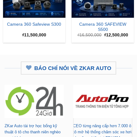
Camera 360 SAFEVIEW
Camera 360 Safeview S300
S500
Giá
Giá
₫
11,500,000
₫
16,500,000
₫
12,500,000
gốc
hiện
là:
tại
₫16,500,000.
là:
₫12,
BÁO CHÍ NÓI VỀ ZKAR AUTO
ZKar Auto tài trợ học bổng kỹ
CEO từng nâng cấp hơn 7.000 ô
thuật ô tô cho thanh niên nghèo
tô mở hệ thống chăm sóc xe hơi