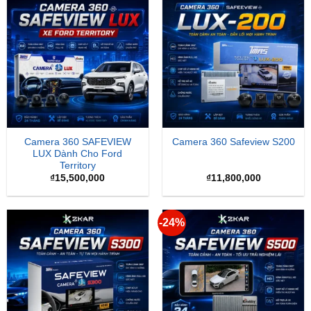
Camera 360 SAFEVIEW
Camera 360 Safeview S200
LUX Dành Cho Ford
Territory
₫
15,500,000
₫
11,800,000
-24%