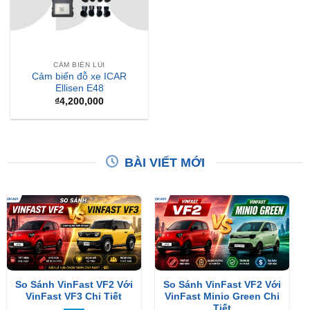
CẢM BIẾN LÙI
Cảm biến đỗ xe ICAR
Ellisen E48
₫
4,200,000
BÀI VIẾT MỚI
So Sánh VinFast VF2 Với
So Sánh VinFast VF2 Với
VinFast VF3 Chi Tiết
VinFast Minio Green Chi
Tiết