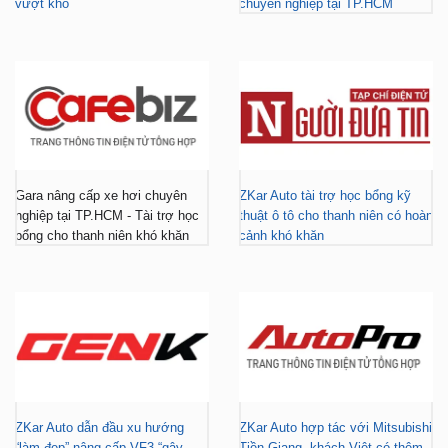
vượt khó
chuyên nghiệp tại TP.HCM
Gara nâng cấp xe hơi chuyên
ZKar Auto tài trợ học bổng kỹ
nghiệp tại TP.HCM - Tài trợ học
thuật ô tô cho thanh niên có hoàn
bổng cho thanh niên khó khăn
cảnh khó khăn
ZKar Auto dẫn đầu xu hướng
ZKar Auto hợp tác với Mitsubishi
“làm đẹp” nâng cấp VF3 “gây
Tiền Giang, khách Việt có thêm