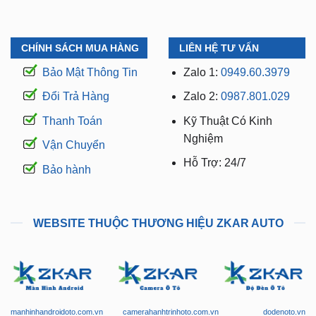
CHÍNH SÁCH MUA HÀNG
LIÊN HỆ TƯ VẤN
Bảo Mật Thông Tin
Zalo 1:
0949.60.3979
Đổi Trả Hàng
Zalo 2:
0987.801.029
Thanh Toán
Kỹ Thuật Có Kinh
Nghiệm
Vận Chuyển
Hỗ Trợ: 24/7
Bảo hành
WEBSITE THUỘC THƯƠNG HIỆU ZKAR AUTO
manhinhandroidoto.com.vn
camerahanhtrinhoto.com.vn
dodenoto.vn