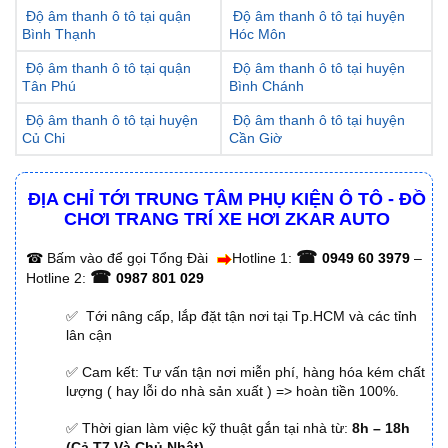
Độ âm thanh ô tô tại quận
Độ âm thanh ô tô tại huyện
Bình Thạnh
Hóc Môn
Độ âm thanh ô tô tại quận
Độ âm thanh ô tô tại huyện
Tân Phú
Bình Chánh
Độ âm thanh ô tô tại huyện
Độ âm thanh ô tô tại huyện
Củ Chi
Cần Giờ
ĐỊA CHỈ TỚI TRUNG TÂM PHỤ KIỆN Ô TÔ - ĐỒ
CHƠI TRANG TRÍ XE HƠI ZKAR AUTO
☎
☎
Bấm vào để gọi Tổng Đài
Hotline 1:
0949 60 3979
–
☎
Hotline 2:
0987 801 029
✅ Tới nâng cấp, lắp đặt tận nơi tại Tp.HCM và các tỉnh
lân cận
✅ Cam kết: Tư vấn tận nơi miễn phí, hàng hóa kém chất
lượng ( hay lỗi do nhà sản xuất ) => hoàn tiền 100%.
✅ Thời gian làm việc kỹ thuật gắn tại nhà từ:
8h – 18h
(Cả T7 Và Chủ Nhật)