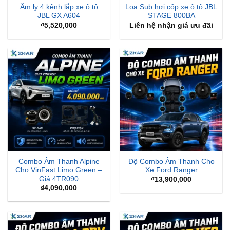
Âm ly 4 kênh lắp xe ô tô
Loa Sub hơi cốp xe ô tô JBL
JBL GX A604
STAGE 800BA
₫
5,520,000
Liên hệ nhận giá ưu đãi
Combo Âm Thanh Alpine
Độ Combo Âm Thanh Cho
Cho VinFast Limo Green –
Xe Ford Ranger
Giá 4TR090
₫
13,900,000
₫
4,090,000