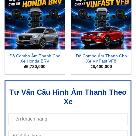
Độ Combo Âm Thanh Cho
Độ Combo Âm Thanh Cho
Xe Honda BRV
Xe VinFast VF8
₫
6,720,000
₫
6,400,000
Tư Vấn Cấu Hình Âm Thanh Theo
Xe