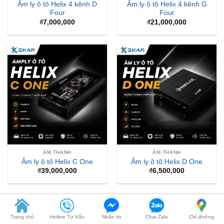
Âm ly ô tô Helix 4 kênh D
Âm ly ô tô Helix 4 kênh G
Four
Four
₫
7,000,000
₫
21,000,000
ÂM THANH
ÂM THANH
Âm ly ô tô Helix C One
Âm ly ô tô Helix D One
₫
39,000,000
₫
6,500,000
1
2
3
4
…
11
12
13
Trang chủ
Hotline Tư Vấn
Nhắn tin
Chat Zalo
Chỉ đường