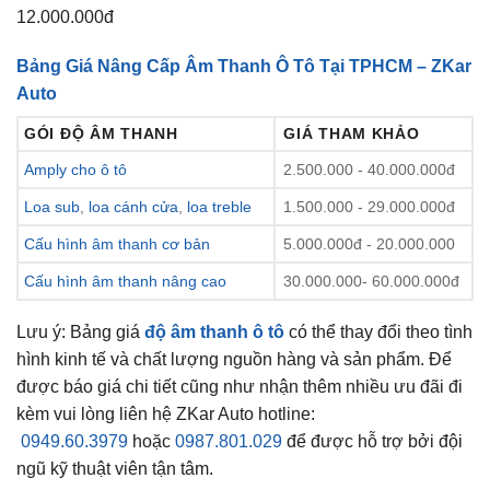
12.000.000đ
Bảng Giá Nâng Cấp Âm Thanh Ô Tô Tại TPHCM – ZKar
Auto
GÓI ĐỘ ÂM THANH
GIÁ THAM KHẢO
Amply cho ô tô
2.500.000 - 40.000.000đ
Loa sub
,
loa cánh cửa
,
loa treble
1.500.000 - 29.000.000đ
Cấu hình âm thanh cơ bản
5.000.000đ - 20.000.000
Cấu hình âm thanh nâng cao
30.000.000- 60.000.000đ
Lưu ý: Bảng giá
độ âm thanh ô tô
có thể thay đổi theo tình
hình kinh tế và chất lượng nguồn hàng và sản phẩm. Để
được báo giá chi tiết cũng như nhận thêm nhiều ưu đãi đi
kèm vui lòng liên hệ ZKar Auto hotline:
0949.60.3979
hoặc
0987.801.029
để được hỗ trợ bởi đội
ngũ kỹ thuật viên tận tâm.