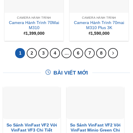
CAMERA HÀNH TRÌNH
CAMERA HÀNH TRÌNH
Camera Hành Trình 70Mai
Camera Hành Trình 70mai
M310
M310 Plus 3K
₫
1,399,000
₫
1,590,000
1
2
3
4
…
6
7
8
BÀI VIẾT MỚI
So Sánh VinFast VF2 Với
So Sánh VinFast VF2 Với
VinFast VF3 Chi Tiết
VinFast Minio Green Chi