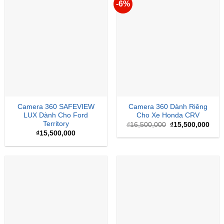
-6%
Camera 360 SAFEVIEW
Camera 360 Dành Riêng
LUX Dành Cho Ford
Cho Xe Honda CRV
Territory
Giá
Giá
₫
16,500,000
₫
15,500,000
gốc
hiện
₫
15,500,000
là:
tại
₫16,500,000.
là:
₫15,