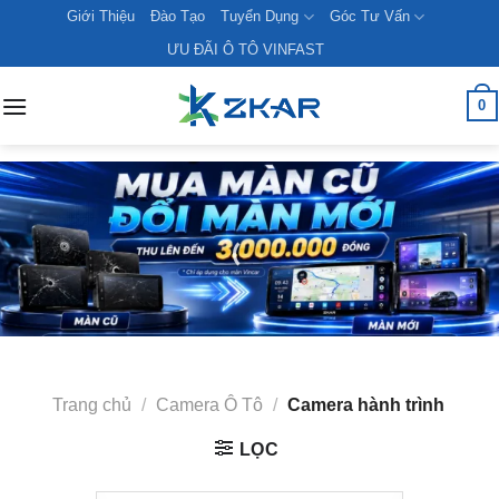
Skip
Giới Thiệu
Đào Tạo
Tuyển Dụng
Góc Tư Vấn
to
ƯU ĐÃI Ô TÔ VINFAST
content
0
Trang chủ
/
Camera Ô Tô
/
Camera hành trình
LỌC