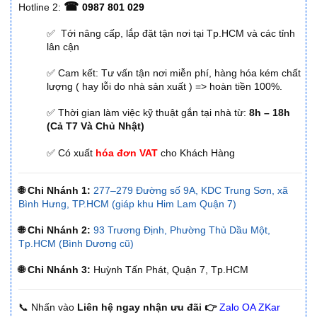
☎
Hotline 2:
0987 801 029
✅ Tới nâng cấp, lắp đặt tận nơi tại Tp.HCM và các tỉnh
lân cận
✅ Cam kết: Tư vấn tận nơi miễn phí, hàng hóa kém chất
lượng ( hay lỗi do nhà sản xuất ) => hoàn tiền 100%.
✅ Thời gian làm việc kỹ thuật gắn tại nhà từ:
8h – 18h
(Cả T7 Và Chủ Nhật)
✅ Có xuất
hóa đơn VAT
cho Khách Hàng
🌐 Chi Nhánh 1:
277–279 Đường số 9A, KDC Trung Sơn, xã
Bình Hưng, TP.HCM (giáp khu Him Lam Quận 7)
🌐 Chi Nhánh 2:
93 Trương Định, Phường Thủ Dầu Một,
Tp.HCM (Bình Dương cũ)
🌐 Chi Nhánh 3:
Huỳnh Tấn Phát, Quận 7, Tp.HCM
📞 Nhấn vào
Liên hệ ngay nhận ưu đãi 👉
Zalo OA ZKar