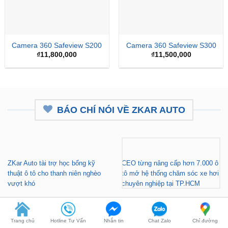
Camera 360 Safeview S200
Camera 360 Safeview S300
₫
11,800,000
₫
11,500,000
BÁO CHÍ NÓI VỀ ZKAR AUTO
ZKar Auto tài trợ học bổng kỹ
CEO từng nâng cấp hơn 7.000 ô
thuật ô tô cho thanh niên nghèo
tô mở hệ thống chăm sóc xe hơi
vượt khó
chuyên nghiệp tại TP.HCM
Trang chủ
Hotline Tư Vấn
Nhắn tin
Chat Zalo
Chỉ đường