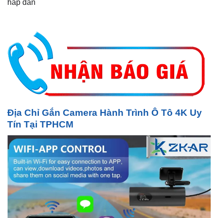
hấp dẫn
Địa Chỉ Gắn Camera Hành Trình Ô Tô 4K Uy
Tín Tại TPHCM