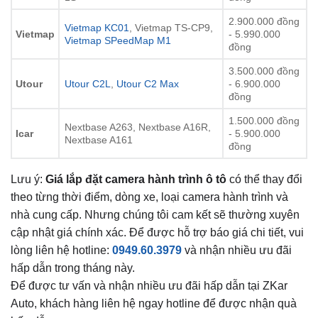
2.900.000 đồng
Vietmap KC01
, Vietmap TS-CP9,
Vietmap
- 5.990.000
Vietmap SPeedMap M1
đồng
3.500.000 đồng
Utour
Utour C2L
,
Utour C2 Max
- 6.900.000
đồng
1.500.000 đồng
Nextbase A263, Nextbase A16R,
Icar
- 5.900.000
Nextbase A161
đồng
Lưu ý:
Giá lắp đặt camera hành trình ô tô
có thể thay đổi
theo từng thời điểm, dòng xe, loại camera hành trình và
nhà cung cấp. Nhưng chúng tôi cam kết sẽ thường xuyên
cập nhật giá chính xác. Để được hỗ trợ báo giá chi tiết, vui
lòng liên hệ hotline:
0949.60.3979
và nhận nhiều ưu đãi
hấp dẫn trong tháng này.
Để được tư vấn và nhận nhiều ưu đãi hấp dẫn tại ZKar
Auto, khách hàng liên hệ ngay hotline để được nhận quà