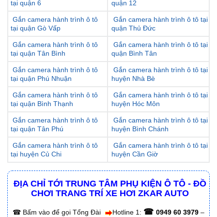
tại quận 6
quận 12
Gắn camera hành trình ô tô
Gắn camera hành trình ô tô tại
tại quận Gò Vấp
quận Thủ Đức
Gắn camera hành trình ô tô
Gắn camera hành trình ô tô tại
tại quận Tân Bình
quận Bình Tân
Gắn camera hành trình ô tô
Gắn camera hành trình ô tô tại
tại quận Phú Nhuận
huyện Nhà Bè
Gắn camera hành trình ô tô
Gắn camera hành trình ô tô tại
tại quận Bình Thạnh
huyện Hóc Môn
Gắn camera hành trình ô tô
Gắn camera hành trình ô tô tại
tại quận Tân Phú
huyện Bình Chánh
Gắn camera hành trình ô tô
Gắn camera hành trình ô tô tại
tại huyện Củ Chi
huyện Cần Giờ
ĐỊA CHỈ TỚI TRUNG TÂM PHỤ KIỆN Ô TÔ - ĐỒ
CHƠI TRANG TRÍ XE HƠI ZKAR AUTO
☎
☎
Bấm vào để gọi Tổng Đài
Hotline 1:
0949 60 3979
–