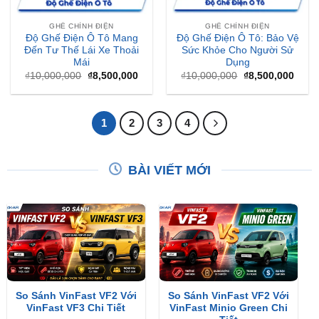
GHẾ CHỈNH ĐIỆN
GHẾ CHỈNH ĐIỆN
Độ Ghế Điện Ô Tô Mang
Độ Ghế Điện Ô Tô: Bảo Vệ
Đến Tư Thế Lái Xe Thoải
Sức Khỏe Cho Người Sử
Mái
Dụng
Giá
Giá
Giá
Giá
₫
10,000,000
₫
8,500,000
₫
10,000,000
₫
8,500,000
gốc
hiện
gốc
hiện
là:
tại
là:
tại
₫10,000,000.
là:
₫10,000,000.
là:
₫8,500,000.
₫8,50
1
2
3
4
BÀI VIẾT MỚI
So Sánh VinFast VF2 Với
So Sánh VinFast VF2 Với
VinFast VF3 Chi Tiết
VinFast Minio Green Chi