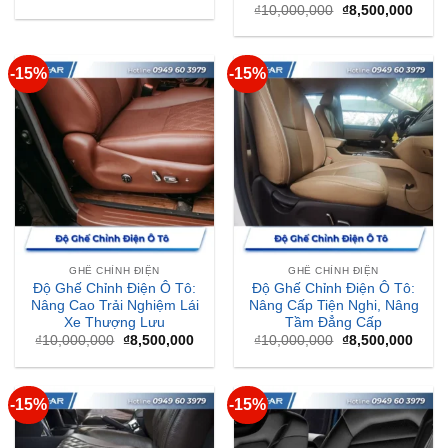
gốc
hiện
Giá
Giá
₫
10,000,000
₫
8,500,000
là:
tại
gốc
hiện
₫10,000,000.
là:
là:
tại
₫8,500,000.
₫10,000,000.
là:
₫8,50
-15%
-15%
GHẾ CHỈNH ĐIỆN
GHẾ CHỈNH ĐIỆN
Độ Ghế Chỉnh Điện Ô Tô:
Độ Ghế Chỉnh Điện Ô Tô:
Nâng Cao Trải Nghiệm Lái
Nâng Cấp Tiện Nghi, Nâng
Xe Thượng Lưu
Tầm Đẳng Cấp
Giá
Giá
Giá
Giá
₫
10,000,000
₫
8,500,000
₫
10,000,000
₫
8,500,000
gốc
hiện
gốc
hiện
là:
tại
là:
tại
₫10,000,000.
là:
₫10,000,000.
là:
₫8,500,000.
₫8,50
-15%
-15%