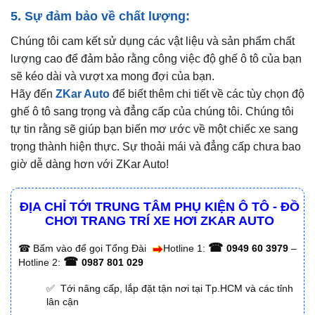
5. Sự đảm bảo về chất lượng:
Chúng tôi cam kết sử dụng các vật liệu và sản phẩm chất
lượng cao để đảm bảo rằng công việc độ ghế ô tô của bạn
sẽ kéo dài và vượt xa mong đợi của bạn.
Hãy đến
ZKar Auto
để biết thêm chi tiết về các tùy chọn độ
ghế ô tô sang trọng và đẳng cấp của chúng tôi. Chúng tôi
tự tin rằng sẽ giúp bạn biến mơ ước về một chiếc xe sang
trọng thành hiện thực. Sự thoải mái và đẳng cấp chưa bao
giờ dễ dàng hơn với ZKar Auto!
ĐỊA CHỈ TỚI TRUNG TÂM PHỤ KIỆN Ô TÔ - ĐỒ
CHƠI TRANG TRÍ XE HƠI ZKAR AUTO
☎
☎
Bấm vào để gọi Tổng Đài
Hotline 1:
0949 60 3979
–
☎
Hotline 2:
0987 801 029
✅ Tới nâng cấp, lắp đặt tận nơi tại Tp.HCM và các tỉnh
lân cận