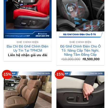
GHẾ CHỈNH ĐIỆN
GHẾ CHỈNH ĐIỆN
Địa Chỉ Độ Ghế Chỉnh Điện
Độ Ghế Chỉnh Điện Cho Ô
Uy Tín Tại TPHCM
Tô: Nâng Cấp Tiện Nghi,
Nâng Tầm Đẳng Cấp
Liên hệ nhận giá ưu đãi
Giá
Giá
₫
10,000,000
₫
8,500,000
gốc
hiện
là:
tại
₫10,000,000.
là:
₫8,50
-15%
-15%