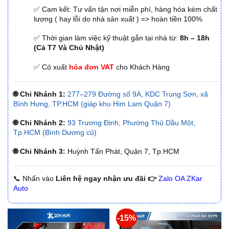
✅ Cam kết: Tư vấn tận nơi miễn phí, hàng hóa kém chất
lượng ( hay lỗi do nhà sản xuất ) => hoàn tiền 100%.
✅ Thời gian làm việc kỹ thuật gắn tại nhà từ:
8h – 18h
(Cả T7 Và Chủ Nhật)
✅ Có xuất
hóa đơn VAT
cho Khách Hàng
🌐 Chi Nhánh 1:
277–279 Đường số 9A, KDC Trung Sơn, xã
Bình Hưng, TP.HCM (giáp khu Him Lam Quận 7)
🌐 Chi Nhánh 2:
93 Trương Định, Phường Thủ Dầu Một,
Tp.HCM (Bình Dương cũ)
🌐 Chi Nhánh 3:
Huỳnh Tấn Phát, Quận 7, Tp.HCM
📞 Nhấn vào
Liên hệ ngay nhận ưu đãi 👉
Zalo OA ZKar
Auto
-15%