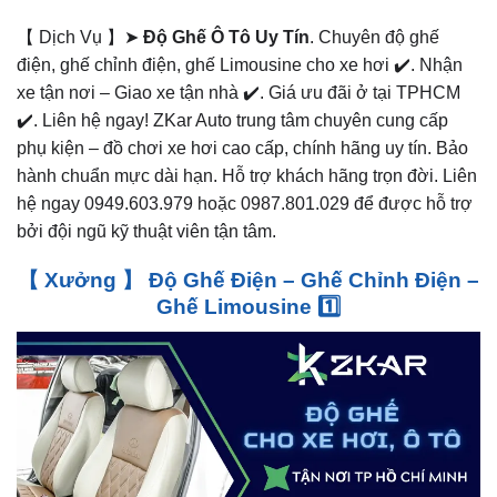
【 Dịch Vụ 】➤
Độ Ghế Ô Tô Uy Tín
. Chuyên độ ghế
điện, ghế chỉnh điện, ghế Limousine cho xe hơi ✔️. Nhận
xe tận nơi – Giao xe tận nhà ✔️. Giá ưu đãi ở tại TPHCM
✔️. Liên hệ ngay! ZKar Auto trung tâm chuyên cung cấp
phụ kiện – đồ chơi xe hơi cao cấp, chính hãng uy tín. Bảo
hành chuẩn mực dài hạn. Hỗ trợ khách hãng trọn đời. Liên
hệ ngay 0949.603.979 hoặc 0987.801.029 để được hỗ trợ
bởi đội ngũ kỹ thuật viên tận tâm.
【 Xưởng 】 Độ Ghế Điện – Ghế Chỉnh Điện –
Ghế Limousine 1️⃣