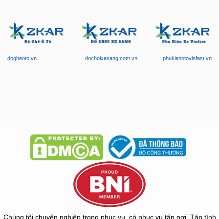
dogheoto.vn
dochoixesang.com.vn
phukienotovinfast.vn
Chúng tôi chuyên nghiệp trong phục vụ, có phục vụ tận nơi. Tận tình