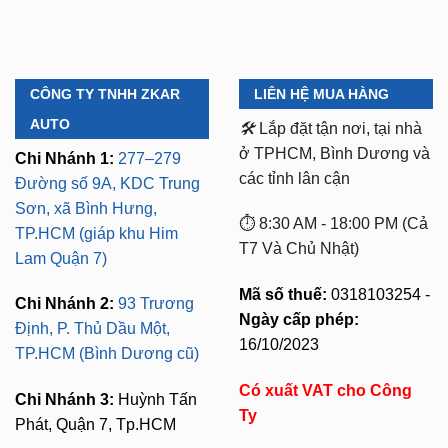
CÔNG TY TNHH ZKAR
LIÊN HỆ MUA HÀNG
AUTO
🛠️
Lắp đặt tận nơi, tại nhà
ở TPHCM, Bình Dương và
Chi Nhánh 1:
277–279
các tỉnh lân cận
Đường số 9A, KDC Trung
Sơn, xã Bình Hưng,
⏱️ 8:30 AM - 18:00 PM (Cả
TP.HCM (giáp khu Him
T7 Và Chủ Nhật)
Lam Quận 7)
Mã số thuế:
0318103254 -
Chi Nhánh 2:
93 Trương
Ngày cấp phép:
Định, P. Thủ Dầu Một,
16/10/2023
TP.HCM (Bình Dương cũ)
Có xuất VAT cho Công
Chi Nhánh 3:
Huỳnh Tấn
Ty
Phát, Quận 7, Tp.HCM