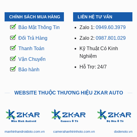
CHÍNH SÁCH MUA HÀNG
LIÊN HỆ TƯ VẤN
Bảo Mật Thông Tin
Zalo 1:
0949.60.3979
Đổi Trả Hàng
Zalo 2:
0987.801.029
Thanh Toán
Kỹ Thuật Có Kinh
Nghiệm
Vận Chuyển
Hỗ Trợ: 24/7
Bảo hành
WEBSITE THUỘC THƯƠNG HIỆU ZKAR AUTO
manhinhandroidoto.com.vn
camerahanhtrinhoto.com.vn
dodenoto.vn