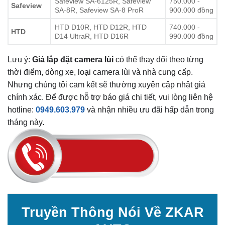
Safeview SA-6125R, Safeview
750.000 -
Safeview
SA-8R, Safeview SA-8 ProR
900.000 đồng
HTD D10R, HTD D12R, HTD
740.000 -
HTD
D14 UltraR, HTD D16R
990.000 đồng
Lưu ý:
Giá lắp đặt camera lùi
có thể thay đổi theo từng
thời điểm, dòng xe, loại camera lùi và nhà cung cấp.
Nhưng chúng tôi cam kết sẽ thường xuyên cập nhật giá
chính xác. Để được hỗ trợ báo giá chi tiết, vui lòng liên hệ
hotline:
0949.603.979
và nhận nhiều ưu đãi hấp dẫn trong
tháng này.
Truyền Thông Nói Về ZKAR