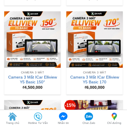
CAMERA 3 MẮT
CAMERA 3 MẮT
Camera 3 Mắt ICar Elliview
Camera 3 Mắt ICar Elliview
Y5 Basic 150°
Y5 Basic 170
₫
4,500,000
₫
6,000,000
-15%
Trang chủ
Hotline Tư Vấn
Nhắn tin
Chat Zalo
Chỉ đường