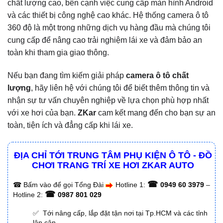
chất lượng cao, bên cạnh việc cung cấp màn hình Android
và các thiết bị công nghệ cao khác. Hệ thống camera ô tô
360 độ là một trong những dịch vụ hàng đầu mà chúng tôi
cung cấp để nâng cao trải nghiệm lái xe và đảm bảo an
toàn khi tham gia giao thông.
Nếu bạn đang tìm kiếm giải pháp
camera ô tô chất
lượng
, hãy liên hệ với chúng tôi để biết thêm thông tin và
nhận sự tư vấn chuyên nghiệp về lựa chọn phù hợp nhất
với xe hơi của bạn.
ZKar
cam kết mang đến cho bạn sự an
toàn, tiện ích và đẳng cấp khi lái xe.
ĐỊA CHỈ TỚI TRUNG TÂM PHỤ KIỆN Ô TÔ - ĐỒ
CHƠI TRANG TRÍ XE HƠI ZKAR AUTO
☎
☎
Bấm vào để gọi Tổng Đài
Hotline 1:
0949 60 3979
–
☎
Hotline 2:
0987 801 029
✅ Tới nâng cấp, lắp đặt tận nơi tại Tp.HCM và các tỉnh
lân cận