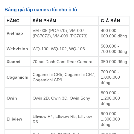
Bảng giá lắp camera lùi cho ô tô
HÃNG
SẢN PHẨM
GIÁ BÁN
VM-005 (PC7070), VM-007
400.000 -
Vietmap
(PC7072), VM-009 (PC7073)
600.000 đồng
500.000 -
Webvision
WQ-100, WQ-102, WQ-103
700.000 đồng
Xiaomi
70mai Dash Cam Rear Camera
350.000 đồng
700.000 -
Cogamichi CR5, Cogamichi CR7,
Cogamichi
1.000.000
Cogamichi CR9
đồng
800.000 -
Owin
Owin 2D, Owin 3D, Owin Sony
1.200.000
đồng
900.000 -
Elliview R4, Elliview R5, Elliview
Elliview
1.300.000
R6
đồng