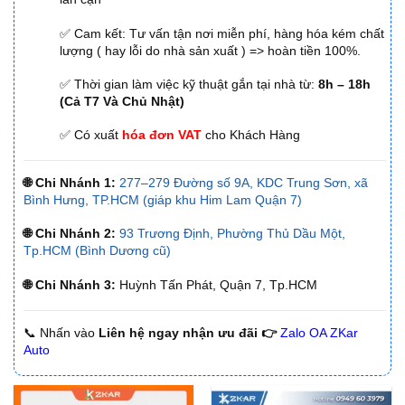
✅ Cam kết: Tư vấn tận nơi miễn phí, hàng hóa kém chất
lượng ( hay lỗi do nhà sản xuất ) => hoàn tiền 100%.
✅ Thời gian làm việc kỹ thuật gắn tại nhà từ:
8h – 18h
(Cả T7 Và Chủ Nhật)
✅ Có xuất
hóa đơn VAT
cho Khách Hàng
🌐 Chi Nhánh 1:
277–279 Đường số 9A, KDC Trung Sơn, xã
Bình Hưng, TP.HCM (giáp khu Him Lam Quận 7)
🌐 Chi Nhánh 2:
93 Trương Định, Phường Thủ Dầu Một,
Tp.HCM (Bình Dương cũ)
🌐 Chi Nhánh 3:
Huỳnh Tấn Phát, Quận 7, Tp.HCM
📞 Nhấn vào
Liên hệ ngay nhận ưu đãi 👉
Zalo OA ZKar
Auto