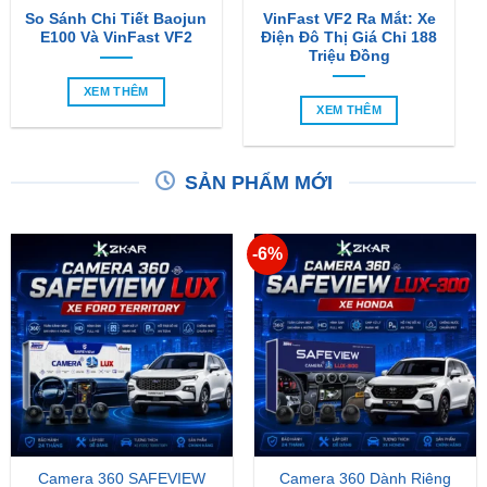
So Sánh Chi Tiết Baojun
VinFast VF2 Ra Mắt: Xe
E100 Và VinFast VF2
Điện Đô Thị Giá Chỉ 188
Triệu Đồng
XEM THÊM
XEM THÊM
SẢN PHẨM MỚI
-6%
Camera 360 SAFEVIEW
Camera 360 Dành Riêng