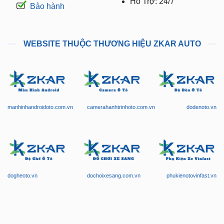
Hỗ Trợ: 24/7
Bảo hành
WEBSITE THUỘC THƯƠNG HIỆU ZKAR AUTO
manhinhandroidoto.com.vn
camerahanhtrinhoto.com.vn
dodenoto.vn
dogheoto.vn
dochoixesang.com.vn
phukienotovinfast.vn