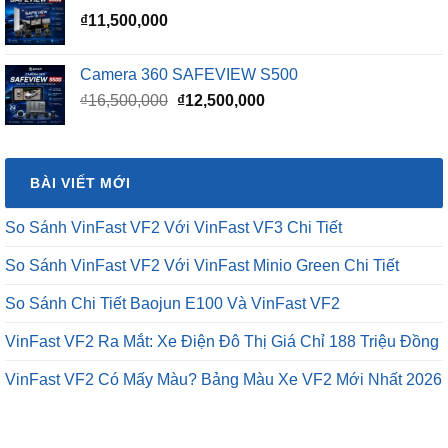
₫
11,500,000
Camera 360 SAFEVIEW S500
Giá
Giá
₫
16,500,000
₫
12,500,000
gốc
hiện
là:
tại
₫16,500,000.
là:
BÀI VIẾT MỚI
₫12,500,000.
So Sánh VinFast VF2 Với VinFast VF3 Chi Tiết
So Sánh VinFast VF2 Với VinFast Minio Green Chi Tiết
So Sánh Chi Tiết Baojun E100 Và VinFast VF2
VinFast VF2 Ra Mắt: Xe Điện Đô Thị Giá Chỉ 188 Triệu Đồng
VinFast VF2 Có Mấy Màu? Bảng Màu Xe VF2 Mới Nhất 2026