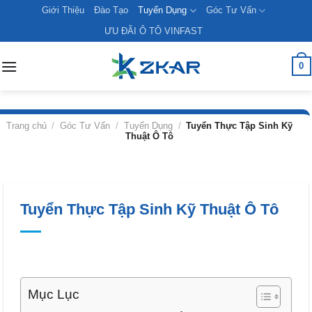
Skip
Giới Thiệu
Đào Tạo
Tuyển Dụng
Góc Tư Vấn
to
ƯU ĐÃI Ô TÔ VINFAST
content
0
Trang chủ
/
Góc Tư Vấn
/
Tuyển Dụng
/
Tuyển Thực Tập Sinh Kỹ
Thuật Ô Tô
Tuyển Thực Tập Sinh Kỹ Thuật Ô Tô
Mục Lục