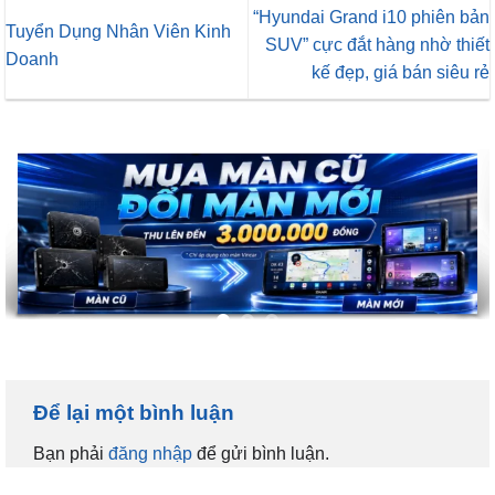
“Hyundai Grand i10 phiên bản
Tuyển Dụng Nhân Viên Kinh
SUV” cực đắt hàng nhờ thiết
Doanh
kế đẹp, giá bán siêu rẻ
Để lại một bình luận
Bạn phải
đăng nhập
để gửi bình luận.