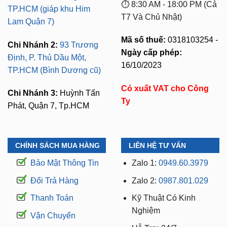
⏱️ 8:30 AM - 18:00 PM (Cả
TP.HCM (giáp khu Him
T7 Và Chủ Nhật)
Lam Quận 7)
Mã số thuế:
0318103254 -
Chi Nhánh 2:
93 Trương
Ngày cấp phép:
Định, P. Thủ Dầu Một,
16/10/2023
TP.HCM (Bình Dương cũ)
Có xuất VAT cho Công
Chi Nhánh 3:
Huỳnh Tấn
Ty
Phát, Quận 7, Tp.HCM
CHÍNH SÁCH MUA HÀNG
LIÊN HỆ TƯ VẤN
Bảo Mật Thông Tin
Zalo 1:
0949.60.3979
Đổi Trả Hàng
Zalo 2:
0987.801.029
Thanh Toán
Kỹ Thuật Có Kinh
Nghiệm
Vận Chuyển