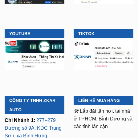
YOUTUBE
TIKTOK
CÔNG TY TNHH ZKAR
LIÊN HỆ MUA HÀNG
AUTO
🛠️
Lắp đặt tận nơi, tại nhà
ở TPHCM, Bình Dương và
Chi Nhánh 1:
277–279
các tỉnh lân cận
Đường số 9A, KDC Trung
Sơn, xã Bình Hưng,