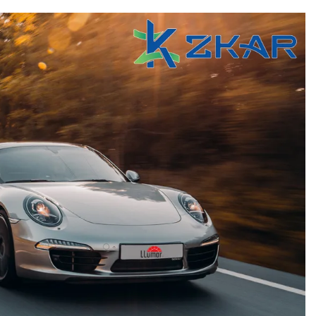
n từ đâu?
oàn thế giới. Nhiều năm qua, phim LLumar đã đáp ứng được