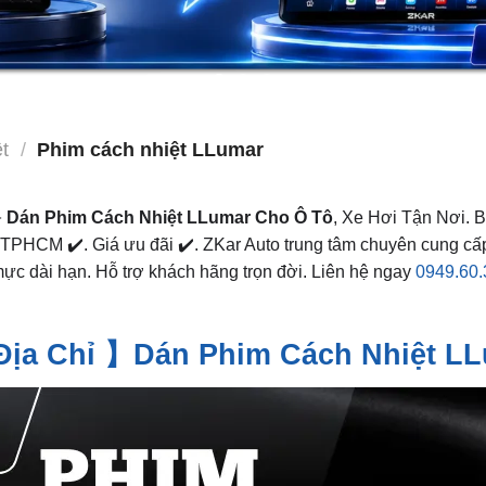
t
/
Phim cách nhiệt LLumar
➤
Dán Phim Cách Nhiệt LLumar Cho Ô Tô
, Xe Hơi Tận Nơi. 
 TPHCM ✔️. Giá ưu đãi ✔️. ZKar Auto trung tâm chuyên cung cấp
ực dài hạn. Hỗ trợ khách hãng trọn đời. Liên hệ ngay
0949.60
Địa Chỉ 】Dán Phim Cách Nhiệt L