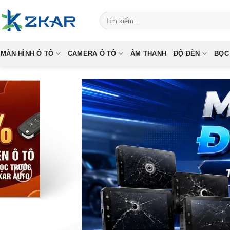
Skip
Tìm
to
kiếm:
content
MÀN HÌNH Ô TÔ
CAMERA Ô TÔ
ÂM THANH
ĐỘ ĐÈN
BỌC