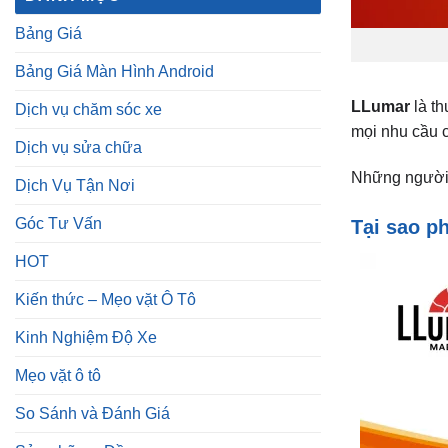
mọi nhu cầu 
Dịch vụ sửa chữa
Những người 
Dịch Vụ Tận Nơi
Góc Tư Vấn
Tại sao p
HOT
Kiến thức – Mẹo vặt Ô Tô
Kinh Nghiệm Độ Xe
Mẹo vặt ô tô
So Sánh và Đánh Giá
Sửa chữa – Đồng sơn xe
Tin tức
Tuyển Dụng
ZKar Auto Bình Dương