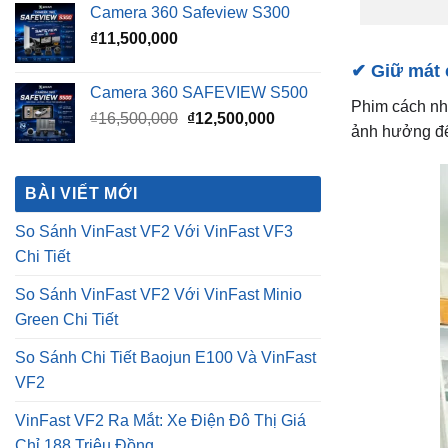
ảnh hưởng đế
gốc
hiện
là:
tại
₫16,500,000.
là:
BÀI VIẾT MỚI
₫12,500,000.
So Sánh VinFast VF2 Với VinFast VF3
Chi Tiết
So Sánh VinFast VF2 Với VinFast Minio
Green Chi Tiết
So Sánh Chi Tiết Baojun E100 Và VinFast
VF2
VinFast VF2 Ra Mắt: Xe Điện Đô Thị Giá
Chỉ 188 Triệu Đồng
VinFast VF2 Có Mấy Màu? Bảng Màu Xe
VF2 Mới Nhất 2026