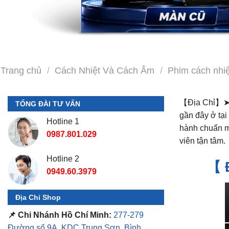
Trang chủ
/
Cách Nhiệt Và Cách Âm
/
Phim cách nhiệ
【Địa Chỉ】
TỔNG ĐÀI TƯ VẤN
gần đây ở tại
Hotline 1
hành chuẩn m
0987.801.029
viên tận tâm.
Hotline 2
【 
0949.60.3979
Địa Chỉ Shop
📌 Chi Nhánh Hồ Chí Minh:
277-279
Đường số 9A, KDC Trung Sơn, Bình
Chánh, Tp.HCM
(giáp khu Him Lam Quận
7)
📌 Chi Nhánh Bình Dương:
93 Trương
Định, P. Hiệp Thành, TP. Thủ Dầu Một,