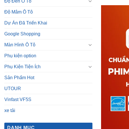
Màn Hình Ô Tô
Phụ kiện option
Phụ Kiện Tiện Ích
Sản Phẩm Hot
UTOUR
Vinfast VF5S
xe tải
DANH MỤC
Bảng Giá
Bảng Giá Màn Hình Android
LLumar
là th
Dịch vụ chăm sóc xe