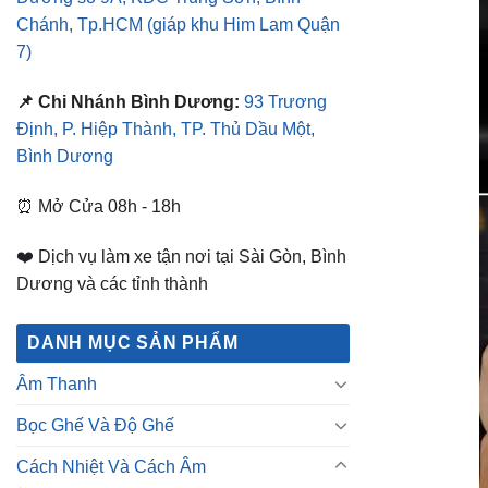
Bình Dương
⏰ Mở Cửa 08h - 18h
❤️ Dịch vụ làm xe tận nơi tại Sài Gòn, Bình
Dương và các tỉnh thành
DANH MỤC SẢN PHẨM
Âm Thanh
Bọc Ghế Và Độ Ghế
Cách Nhiệt Và Cách Âm
Cách âm chống ồn
Phim cách nhiệt
Phim cách nhiệt 3M
Phim cách nhiệt Ceramax