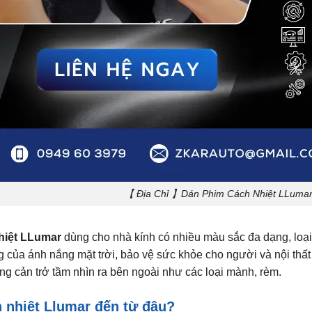
【 Địa Chỉ 】Dán Phim Cách Nhiệt LLuma
hiệt LLumar
dùng cho nhà kính có nhiều màu sắc đa dạng, loại 
của ánh nắng mặt trời, bảo vệ sức khỏe cho người và nội thất 
ng cản trở tầm nhìn ra bên ngoài như các loại mành, rèm. ​
 nhiệt Llumar đến từ đâu?