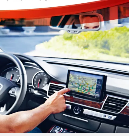
 nhiệt Inmax
àm tăng độ bền nội thất xe, giảm tải cho điều hòa và không