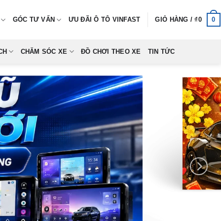
0
GÓC TƯ VẤN
ƯU ĐÃI Ô TÔ VINFAST
GIỎ HÀNG /
₫
0
CH
CHĂM SÓC XE
ĐỒ CHƠI THEO XE
TIN TỨC