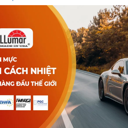
Phim cách nhiệt Llumar đế
ương hiệu phim cách nhiệt cho ô tô của Mỹ đã nổi tiếng trên t