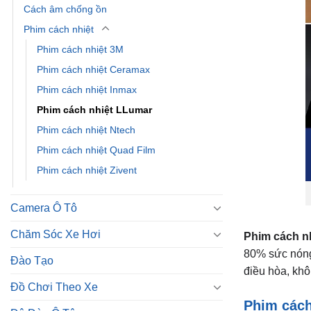
Phim cách nhiệt Inmax
Phim cách nhiệt LLumar
Phim cách nhiệt Ntech
Phim cách nhiệt Quad Film
Phim cách nhiệt Zivent
Camera Ô Tô
Chăm Sóc Xe Hơi
Phim cách n
80% sức nóng 
Đào Tạo
điều hòa, khô
Đồ Chơi Theo Xe
Phim cách
Độ Đèn Ô Tô
Độ Mâm Ô Tô
Dự Án Đã Triển Khai
Google Shopping