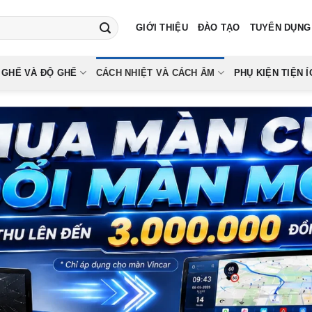
GIỚI THIỆU
ĐÀO TẠO
TUYỂN DỤNG
 GHẾ VÀ ĐỘ GHẾ
CÁCH NHIỆT VÀ CÁCH ÂM
PHỤ KIỆN TIỆN Í