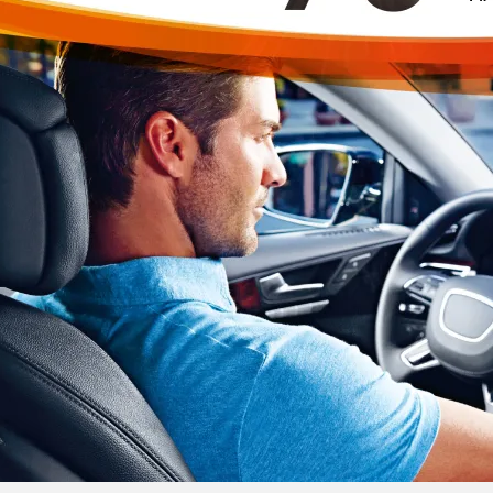
Tại sao phải chọn phim cách
ho xe, tiết kiệm nhiên liệu
ệt LLumar có tác dụng bảo vệ sức khỏe cho người sử dụng và l