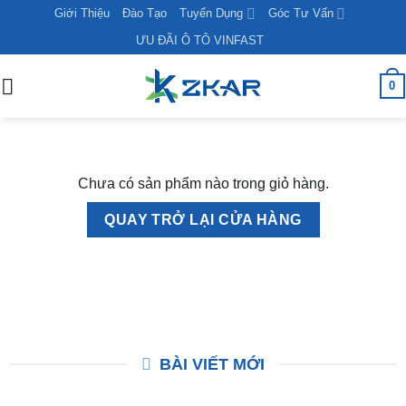
Skip
Giới Thiệu
Đào Tạo
Tuyển Dụng
Góc Tư Vấn
to
ƯU ĐÃI Ô TÔ VINFAST
content
0
Chưa có sản phẩm nào trong giỏ hàng.
QUAY TRỞ LẠI CỬA HÀNG
BÀI VIẾT MỚI