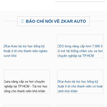
₫12,500,000.
BÁO CHÍ NÓI VỀ ZKAR AUTO
ZKar Auto tài trợ học bổng kỹ
CEO từng nâng cấp hơn 7.000 ô
thuật ô tô cho thanh niên nghèo
tô mở hệ thống chăm sóc xe hơi
vượt khó
chuyên nghiệp tại TP.HCM
Gara nâng cấp xe hơi chuyên
ZKar Auto tài trợ học bổng kỹ
nghiệp tại TP.HCM - Tài trợ học
thuật ô tô cho thanh niên có hoàn
bổng cho thanh niên khó khăn
cảnh khó khăn