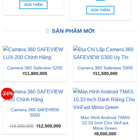
XEM THÊM
XEM THÊM
SẢN PHẨM MỚI
Camera 360 Safeview S200
Camera 360 Safeview S300
₫
11,800,000
₫
11,500,000
-24%
Camera 360 SAFEVIEW
S500
Màn Hình Android TMAS
10.33 Inch Cho VinFast
Giá
Giá
₫
16,500,000
₫
12,500,000
Minio Green
gốc
hiện
là:
tại
₫
8,000,000
₫16,500,000.
là: