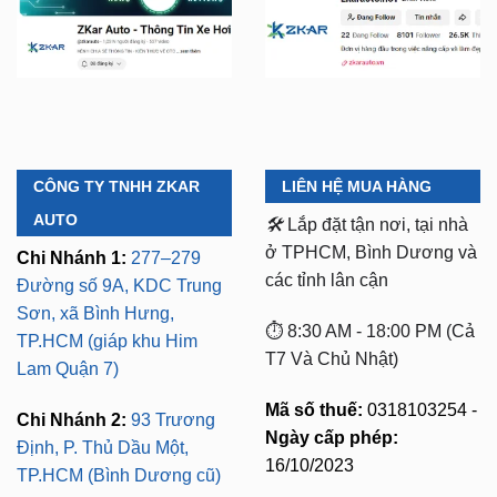
CÔNG TY TNHH ZKAR
LIÊN HỆ MUA HÀNG
AUTO
🛠️
Lắp đặt tận nơi, tại nhà
ở TPHCM, Bình Dương và
Chi Nhánh 1:
277–279
các tỉnh lân cận
Đường số 9A, KDC Trung
Sơn, xã Bình Hưng,
⏱️ 8:30 AM - 18:00 PM (Cả
TP.HCM (giáp khu Him
T7 Và Chủ Nhật)
Lam Quận 7)
Mã số thuế:
0318103254 -
Chi Nhánh 2:
93 Trương
Ngày cấp phép:
Định, P. Thủ Dầu Một,
16/10/2023
TP.HCM (Bình Dương cũ)