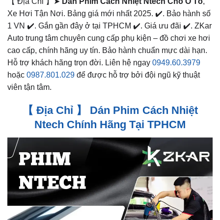
【 Địa Chỉ 】➤
Dán Phim Cách Nhiệt Ntech Cho Ô Tô
,
Xe Hơi Tận Nơi. Bảng giá mới nhất 2025. ✔️. Bảo hành số
1 VN ✔️. Gắn gần đây ở tại TPHCM ✔️. Giá ưu đãi ✔️. ZKar
Auto trung tâm chuyên cung cấp phụ kiện – đồ chơi xe hơi
cao cấp, chính hãng uy tín. Bảo hành chuẩn mực dài hạn.
Hỗ trợ khách hãng trọn đời. Liên hệ ngay
0949.60.3979
hoặc
0987.801.029
để được hỗ trợ bởi đội ngũ kỹ thuật
viên tận tâm.
【 Địa Chỉ 】 Dán Phim Cách Nhiệt
Ntech Chính Hãng Tại TPHCM