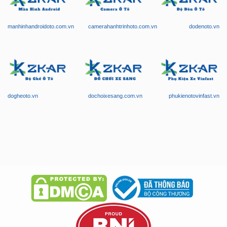
manhinhandroidoto.com.vn
camerahanhtrinhoto.com.vn
dodenoto.vn
dogheoto.vn
dochoixesang.com.vn
phukienotovinfast.vn