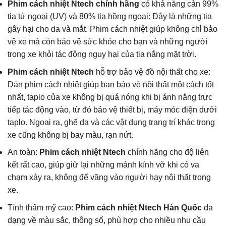
Phim cách nhiệt Ntech chính hãng
có khả năng cản 99%
tia tử ngoại (UV) và 80% tia hồng ngoại: Đây là những tia
gây hại cho da và mắt. Phim cách nhiệt giúp không chỉ bảo
vệ xe mà còn bảo vệ sức khỏe cho bạn và những người
trong xe khỏi tác động nguy hại của tia nắng mặt trời.
Phim cách nhiệt Ntech
hỗ trợ bảo vệ đồ nội thất cho xe:
Dán phim cách nhiệt giúp bạn bảo vệ nội thất một cách tốt
nhất, taplo của xe không bị quá nóng khi bị ánh nắng trực
tiếp tác động vào, từ đó bảo vệ thiết bị, máy móc điện dưới
taplo. Ngoai ra, ghế da và các vật dụng trang trí khác trong
xe cũng không bị bay màu, rạn nứt.
An toàn:
Phim cách nhiệt Ntech
chính hãng cho độ liên
kết rất cao, giúp giữ lại những mảnh kính vỡ khi có va
chạm xảy ra, không để văng vào người hay nội thất trong
xe.
Tính thẩm mỹ cao:
Phim cách nhiệt Ntech Hàn Quốc
đa
dạng về màu sắc, thông số, phù hợp cho nhiều nhu cầu