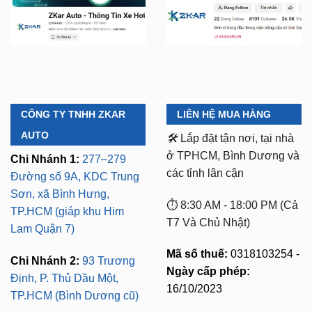
CÔNG TY TNHH ZKAR
LIÊN HỆ MUA HÀNG
AUTO
🛠️
Lắp đặt tận nơi, tại nhà
ở TPHCM, Bình Dương và
Chi Nhánh 1:
277–279
các tỉnh lân cận
Đường số 9A, KDC Trung
Sơn, xã Bình Hưng,
⏱️ 8:30 AM - 18:00 PM (Cả
TP.HCM (giáp khu Him
T7 Và Chủ Nhật)
Lam Quận 7)
Mã số thuế:
0318103254 -
Chi Nhánh 2:
93 Trương
Ngày cấp phép:
Định, P. Thủ Dầu Một,
16/10/2023
TP.HCM (Bình Dương cũ)