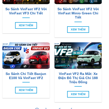
So Sánh VinFast VF2 Với
So Sánh VinFast VF2 Với
VinFast VF3 Chi Tiết
VinFast Minio Green Chi
Tiết
XEM THÊM
XEM THÊM
So Sánh Chi Tiết Baojun
VinFast VF2 Ra Mắt: Xe
E100 Và VinFast VF2
Điện Đô Thị Giá Chỉ 188
Triệu Đồng
XEM THÊM
XEM THÊM