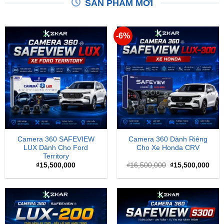
SẢN PHẨM MỚI
-6%
Camera 360 SAFEVIEW
Camera 360 Dành Riêng
LUX Dành Cho Ford
Cho Xe Honda CRV
Territory
Giá
Giá
₫
15,500,000
₫
16,500,000
₫
15,500,000
gốc
hiện
là:
tại
₫16,500,000.
là:
₫15,