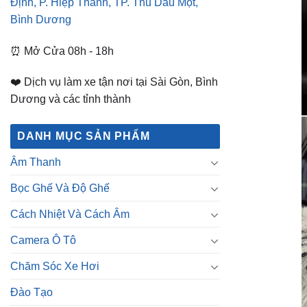
Định, P. Hiệp Thành, TP. Thủ Dầu Một,
Bình Dương
⏰ Mở Cửa 08h - 18h
❤️ Dịch vụ làm xe tận nơi tại Sài Gòn, Bình
Dương và các tỉnh thành
DANH MỤC SẢN PHẨM
Âm Thanh
Bọc Ghế Và Độ Ghế
Cách Nhiệt Và Cách Âm
Camera Ô Tô
Chăm Sóc Xe Hơi
Đào Tạo