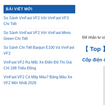
là:
tại
₫16,500,000.
là:
BÀI VIẾT MỚI
₫12,500,000.
So Sánh VinFast VF2 Với VinFast VF3
Chi Tiết
So Sánh VinFast VF2 Với VinFast Minio
Để nhận tư vấ
Green Chi Tiết
So Sánh Chi Tiết Baojun E100 Và VinFast
【 Top 】
VF2
Cốp điện 
VinFast VF2 Ra Mắt: Xe Điện Đô Thị Giá
Chỉ 188 Triệu Đồng
VinFast VF2 Có Mấy Màu? Bảng Màu Xe
VF2 Mới Nhất 2026