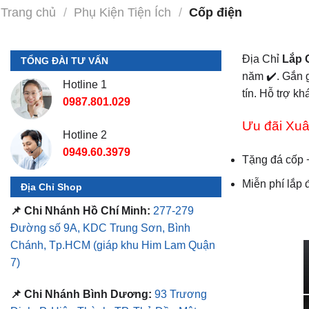
Trang chủ
/
Phụ Kiện Tiện Ích
/
Cốp điện
Địa Chỉ
Lắp 
TỔNG ĐÀI TƯ VẤN
năm ✔️. Gắn g
Hotline 1
tín. Hỗ trợ k
0987.801.029
Ưu đãi Xuâ
Hotline 2
0949.60.3979
Tặng đá cốp +
Miễn phí lắp
Địa Chỉ Shop
📌 Chi Nhánh Hồ Chí Minh:
277-279
Đường số 9A, KDC Trung Sơn, Bình
Chánh, Tp.HCM
(giáp khu Him Lam Quận
7)
📌 Chi Nhánh Bình Dương:
93 Trương