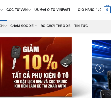
0
GÓC TƯ VẤN
ƯU ĐÃI Ô TÔ VINFAST
GIỎ HÀNG /
₫
0
CH
CHĂM SÓC XE
ĐỒ CHƠI THEO XE
TIN TỨC