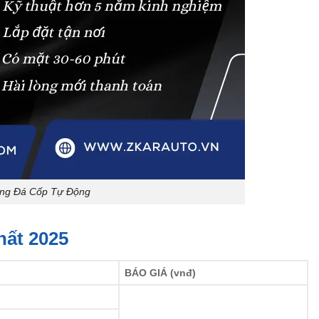
ng Đá Cốp Tự Động
ất 2025
BÁO GIÁ (vnđ)