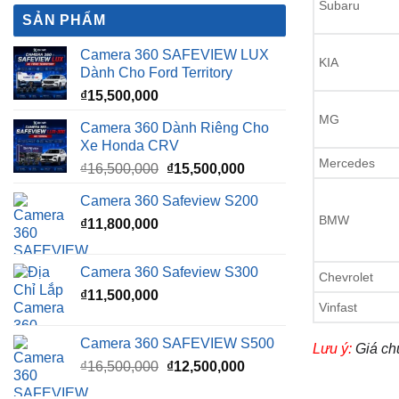
Subaru
SẢN PHẨM
Camera 360 SAFEVIEW LUX
KIA
Dành Cho Ford Territory
₫
15,500,000
MG
Camera 360 Dành Riêng Cho
Xe Honda CRV
Mercedes
Giá
Giá
₫
16,500,000
₫
15,500,000
gốc
hiện
Camera 360 Safeview S200
là:
tại
BMW
₫
11,800,000
₫16,500,000.
là:
₫15,500,000.
Camera 360 Safeview S300
Chevrolet
₫
11,500,000
Vinfast
Camera 360 SAFEVIEW S500
Lưu ý:
Giá ch
Giá
Giá
₫
16,500,000
₫
12,500,000
gốc
hiện