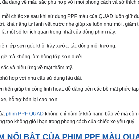
, đa dạng về màu sắc phù hợp với mọi phong cách và sở thích 
 mỗi chiếc xe sau khi sử dụng PPF màu của QUAD luôn giữ đượ
ời, khả năng tự lành vết xước nhẹ giúp xe luôn như mới, giảm thi
 là một số lợi ích quan trọng nhất của dòng phim này:
iện lớp sơn gốc khỏi trầy xước, tác động môi trường.
 gỡ mà không làm hỏng lớp sơn dưới.
sắc và hiệu ứng về mặt thẩm mỹ.
 phù hợp với nhu cầu sử dụng lâu dài.
n tiến giúp thi công linh hoạt, dễ dàng trên các bề mặt phức tạp
ị xe, hỗ trợ bán lại cao hơn.
của
phim PPF QUAD
không chỉ nằm ở khả năng bảo vệ mà còn 
ng tạo không giới hạn trong phong cách của chiếc xe yêu quý.
M NỔI BẬT CỦA PHIM PPF MÀU QU