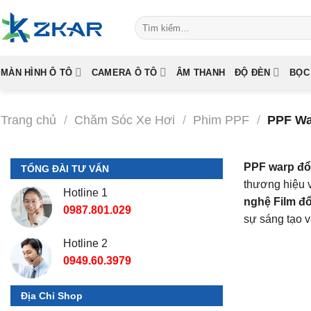
Skip
Tìm
to
kiếm:
content
MÀN HÌNH Ô TÔ
CAMERA Ô TÔ
ÂM THANH
ĐỘ ĐÈN
BỌC
Trang chủ
/
Chăm Sóc Xe Hơi
/
Phim PPF
/
PPF Wa
PPF warp đổ
TỔNG ĐÀI TƯ VẤN
thương hiệu 
Hotline 1
nghệ Film đ
0987.801.029
sự sáng tạo v
Hotline 2
0949.60.3979
Địa Chỉ Shop