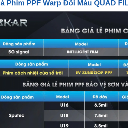
iá Phim PPF Warp Đổi Màu QUAD FI