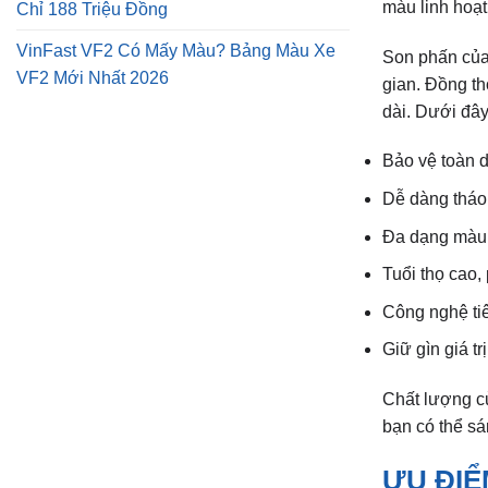
màu linh hoạt
Chỉ 188 Triệu Đồng
VinFast VF2 Có Mấy Màu? Bảng Màu Xe
Son phấn của
VF2 Mới Nhất 2026
gian. Đồng th
dài. Dưới đây
Bảo vệ toàn d
Dễ dàng tháo
Đa dạng màu 
Tuổi thọ cao,
Công nghệ tiê
Giữ gìn giá tr
Chất lượng 
bạn có thể sá
ƯU ĐIỂ