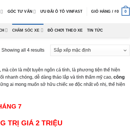
0
GÓC TƯ VẤN
ƯU ĐÃI Ô TÔ VINFAST
GIỎ HÀNG /
₫
0
CH
CHĂM SÓC XE
ĐỒ CHƠI THEO XE
TIN TỨC
Showing all 4 results
 mà còn là một tuyên ngôn cá tính, là phương tiện thể hiện
ổi nhanh chóng, dễ dàng tháo lắp và tính thẩm mỹ cao,
công
ng ai mong muốn sở hữu chiếc xe độc nhất vô nhị, thể hiện
HÁNG 7
 TRỊ GIÁ 2 TRIỆU