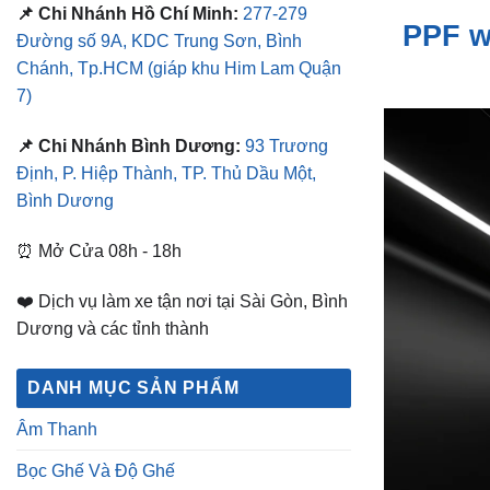
📌 Chi Nhánh Hồ Chí Minh:
277-279
PPF w
Đường số 9A, KDC Trung Sơn, Bình
Chánh, Tp.HCM
(giáp khu Him Lam Quận
7)
📌 Chi Nhánh Bình Dương:
93 Trương
Định, P. Hiệp Thành, TP. Thủ Dầu Một,
Bình Dương
⏰ Mở Cửa 08h - 18h
❤️ Dịch vụ làm xe tận nơi tại Sài Gòn, Bình
Dương và các tỉnh thành
DANH MỤC SẢN PHẨM
Âm Thanh
Bọc Ghế Và Độ Ghế