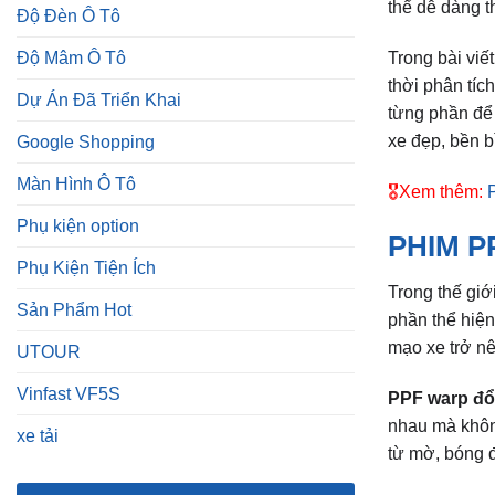
thể dễ dàng t
Độ Đèn Ô Tô
Độ Mâm Ô Tô
Trong bài viế
thời phân tíc
Dự Án Đã Triển Khai
từng phần để 
xe đẹp, bền b
Google Shopping
Màn Hình Ô Tô
🎖️Xem thêm:
Phụ kiện option
PHIM P
Phụ Kiện Tiện Ích
Trong thế giớ
Sản Phẩm Hot
phần thể hiện
mạo xe trở nê
UTOUR
Vinfast VF5S
PPF warp đổ
nhau mà khôn
xe tải
từ mờ, bóng đ