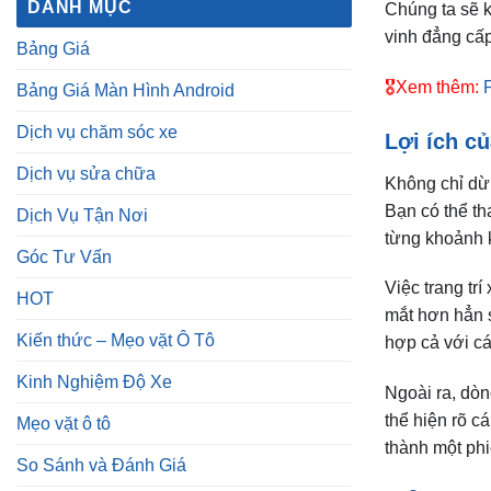
DANH MỤC
Chúng ta sẽ k
vinh đẳng cấp
Bảng Giá
🎖️Xem thêm:
Bảng Giá Màn Hình Android
Dịch vụ chăm sóc xe
Lợi ích c
Dịch vụ sửa chữa
Không chỉ dừn
Bạn có thể th
Dịch Vụ Tận Nơi
từng khoảnh 
Góc Tư Vấn
Việc trang tr
HOT
mắt hơn hẳn s
Kiến thức – Mẹo vặt Ô Tô
hợp cả với cá
Kinh Nghiệm Độ Xe
Ngoài ra, dòn
thể hiện rõ c
Mẹo vặt ô tô
thành một phi
So Sánh và Đánh Giá