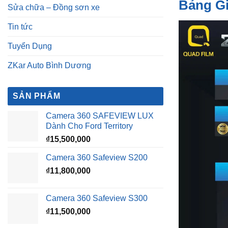
Bảng G
Sửa chữa – Đồng sơn xe
Tin tức
Tuyển Dụng
ZKar Auto Bình Dương
SẢN PHẨM
Camera 360 SAFEVIEW LUX
Dành Cho Ford Territory
₫
15,500,000
Camera 360 Safeview S200
₫
11,800,000
Camera 360 Safeview S300
₫
11,500,000