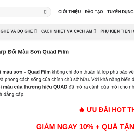
GIỚI THIỆU
ĐÀO TẠO
TUYỂN DỤNG
 GHẾ VÀ ĐỘ GHẾ
CÁCH NHIỆT VÀ CÁCH ÂM
PHỤ KIỆN TIỆN Í
rp Đổi Màu Sơn Quad Film
i màu sơn – Quad Film
không chỉ đơn thuần là lớp phủ bảo vệ,
và phong cách sống của chính chủ sở hữu. Với khả năng biến đ
ổi màu của thương hiệu QUAD
đã mở ra cánh cửa mới cho nhữ
à đẳng cấp.
🔥 ƯU ĐÃI HOT T
GIẢM NGAY 10% + QUÀ TẶNG