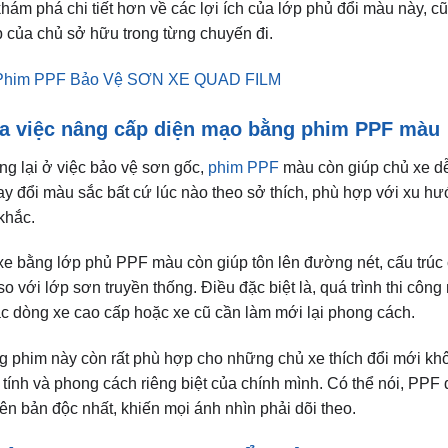
hám phá chi tiết hơn về các lợi ích của lớp phủ đổi màu này, 
 của chủ sở hữu trong từng chuyến đi.
Phim PPF Bảo Vệ SƠN XE QUAD FILM
ủa việc nâng cấp diện mạo bằng phim PPF màu
g lại ở việc bảo vệ sơn gốc,
phim PPF
màu còn giúp chủ xe dễ
ay đổi màu sắc bất cứ lúc nào theo sở thích, phù hợp với xu h
khắc.
í xe bằng lớp phủ PPF màu còn giúp tôn lên đường nét, cấu trúc 
o với lớp sơn truyền thống. Điều đặc biệt là, quá trình thi c
c dòng xe cao cấp hoặc xe cũ cần làm mới lại phong cách.
g phim này còn rất phù hợp cho những chủ xe thích đổi mới khôn
á tính và phong cách riêng biệt của chính mình. Có thể nói, PPF
ên bản độc nhất, khiến mọi ánh nhìn phải dõi theo.