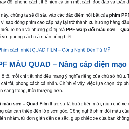
hay đổi phong cách, thể hiện cá tính một cách độc đáo và toàn 
t này, chúng ta sẽ đi sâu vào các đặc điểm nổi bật của
phim PP
h vì sao dòng phim cao cấp này lại trở thành xu hướng hàng đầu
hiểu rõ hơn về những giá trị mà
PPF warp đổi màu sơn – Qua
ỉ với phong cách cá nhân riêng biệt.
Phim cách nhiệt QUAD FILM – Công Nghệ Đến Từ MỸ
PF MÀU QUAD – Nâng cấp diện mạo 
i ô tô, mỗi chi tiết nhỏ đều mang ý nghĩa riêng của chủ sở hữu. 
 cái tôi, phong cách cá nhân. Chính vì vậy, việc lựa chọn lớp
n sang trọng, thời thượng hơn.
i màu sơn – Quad Film
thực sự là bước tiến mới, giúp chủ xe 
g cần can thiệp đến lớp sơn gốc. Công nghệ phim đổi màu củ
ến nhám, từ đơn giản đến đa sắc, giúp chiếc xe của bạn không 