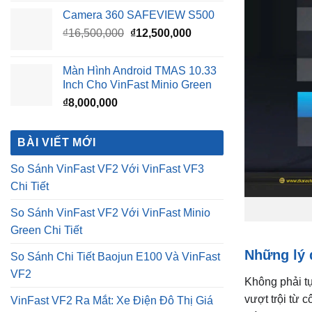
Camera 360 SAFEVIEW S500
Giá
Giá
₫
16,500,000
₫
12,500,000
gốc
hiện
là:
tại
Màn Hình Android TMAS 10.33
₫16,500,000.
là:
Inch Cho VinFast Minio Green
₫12,500,000.
₫
8,000,000
BÀI VIẾT MỚI
So Sánh VinFast VF2 Với VinFast VF3
Chi Tiết
So Sánh VinFast VF2 Với VinFast Minio
Green Chi Tiết
Những lý
So Sánh Chi Tiết Baojun E100 Và VinFast
VF2
Không phải tự
vượt trội từ 
VinFast VF2 Ra Mắt: Xe Điện Đô Thị Giá