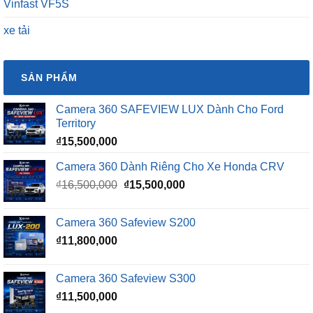
Vinfast VF5S
xe tải
SẢN PHẨM
Camera 360 SAFEVIEW LUX Dành Cho Ford
Territory
₫
15,500,000
Camera 360 Dành Riêng Cho Xe Honda CRV
Giá
Giá
₫
16,500,000
₫
15,500,000
gốc
hiện
là:
tại
Camera 360 Safeview S200
₫16,500,000.
là:
₫
11,800,000
₫15,500,000.
Camera 360 Safeview S300
₫
11,500,000