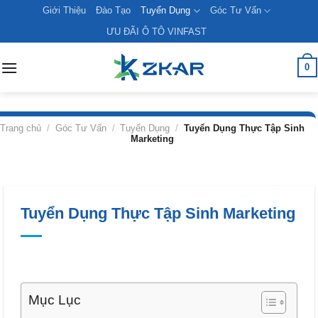
Skip
Giới Thiệu
Đào Tạo
Tuyển Dụng
Góc Tư Vấn
to
ƯU ĐÃI Ô TÔ VINFAST
content
0
Trang chủ
/
Góc Tư Vấn
/
Tuyển Dụng
/
Tuyển Dụng Thực Tập Sinh
Marketing
Tuyển Dụng Thực Tập Sinh Marketing
Mục Lục