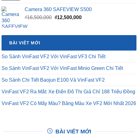
Camera 360 SAFEVIEW S500
Giá
Giá
₫
16,500,000
₫
12,500,000
gốc
hiện
là:
tại
₫16,500,000.
là:
BÀI VIẾT MỚI
₫12,500,000.
So Sánh VinFast VF2 Với VinFast VF3 Chi Tiết
So Sánh VinFast VF2 Với VinFast Minio Green Chi Tiết
So Sánh Chi Tiết Baojun E100 Và VinFast VF2
VinFast VF2 Ra Mắt: Xe Điện Đô Thị Giá Chỉ 188 Triệu Đồng
VinFast VF2 Có Mấy Màu? Bảng Màu Xe VF2 Mới Nhất 2026
BÀI VIẾT MỚI