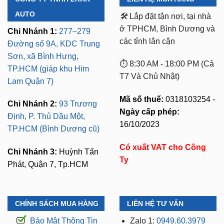
AUTO
🛠️
Lắp đặt tận nơi, tại nhà
ở TPHCM, Bình Dương và
Chi Nhánh 1:
277–279
các tỉnh lân cận
Đường số 9A, KDC Trung
Sơn, xã Bình Hưng,
⏱️ 8:30 AM - 18:00 PM (Cả
TP.HCM (giáp khu Him
T7 Và Chủ Nhật)
Lam Quận 7)
Mã số thuế:
0318103254 -
Chi Nhánh 2:
93 Trương
Ngày cấp phép:
Định, P. Thủ Dầu Một,
16/10/2023
TP.HCM (Bình Dương cũ)
Có xuất VAT cho Công
Chi Nhánh 3:
Huỳnh Tấn
Ty
Phát, Quận 7, Tp.HCM
CHÍNH SÁCH MUA HÀNG
LIÊN HỆ TƯ VẤN
Bảo Mật Thông Tin
Zalo 1:
0949.60.3979