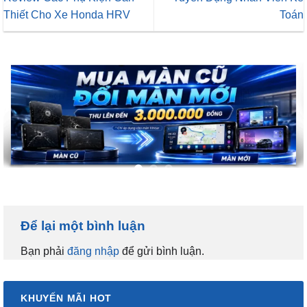
Thiết Cho Xe Honda HRV
Toán
Để lại một bình luận
Bạn phải
đăng nhập
để gửi bình luận.
KHUYẾN MÃI HOT