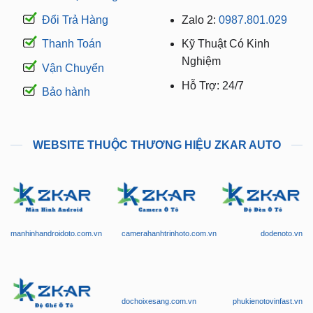
Đổi Trả Hàng
Zalo 2:
0987.801.029
Thanh Toán
Kỹ Thuật Có Kinh
Nghiệm
Vận Chuyển
Hỗ Trợ: 24/7
Bảo hành
WEBSITE THUỘC THƯƠNG HIỆU ZKAR AUTO
manhinhandroidoto.com.vn
camerahanhtrinhoto.com.vn
dodenoto.vn
dochoixesang.com.vn
phukienotovinfast.vn