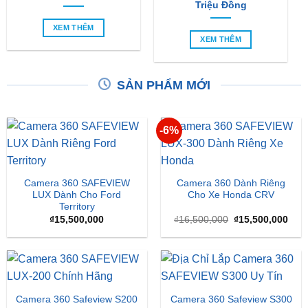
Triệu Đồng
XEM THÊM
XEM THÊM
SẢN PHẨM MỚI
-6%
Camera 360 SAFEVIEW
Camera 360 Dành Riêng
LUX Dành Cho Ford
Cho Xe Honda CRV
Territory
Giá
Giá
₫
15,500,000
₫
16,500,000
₫
15,500,000
gốc
hiện
là:
tại
₫16,500,000.
là:
₫15,
Camera 360 Safeview S200
Camera 360 Safeview S300