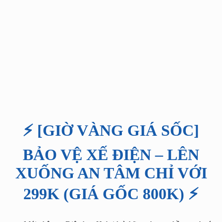
⚡ [GIỜ VÀNG GIÁ SỐC]
BẢO VỆ XẾ ĐIỆN – LÊN
XUỐNG AN TÂM CHỈ VỚI
299K (GIÁ GỐC 800K) ⚡