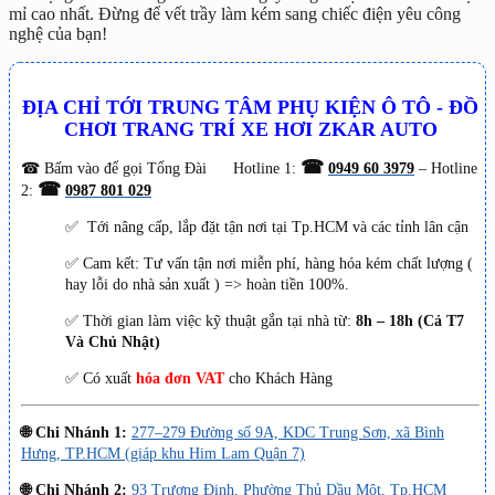
mỉ cao nhất. Đừng để vết trầy làm kém sang chiếc điện yêu công
nghệ của bạn!
ĐỊA CHỈ TỚI TRUNG TÂM PHỤ KIỆN Ô TÔ - ĐỒ
CHƠI TRANG TRÍ XE HƠI ZKAR AUTO
☎
☎
Bấm vào để gọi Tổng Đài
Hotline 1:
0949 60 3979
– Hotline
☎
2:
0987 801 029
✅ Tới nâng cấp, lắp đặt tận nơi tại Tp.HCM và các tỉnh lân cận
✅ Cam kết: Tư vấn tận nơi miễn phí, hàng hóa kém chất lượng (
hay lỗi do nhà sản xuất ) => hoàn tiền 100%.
✅ Thời gian làm việc kỹ thuật gắn tại nhà từ:
8h – 18h (Cả T7
Và Chủ Nhật)
✅ Có xuất
hóa đơn VAT
cho Khách Hàng
🌐 Chi Nhánh 1:
277–279 Đường số 9A, KDC Trung Sơn, xã Bình
Hưng, TP.HCM (giáp khu Him Lam Quận 7)
🌐 Chi Nhánh 2:
93 Trương Định, Phường Thủ Dầu Một, Tp.HCM