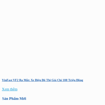
VinFast VF2 Ra Mắt: Xe Điện Đô Thị Giá Chỉ 188 Triệu Đồng
Xem thêm
Sản Phẩm Mới