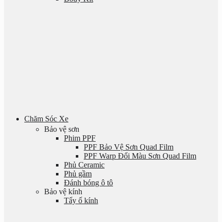
Chăm Sóc Xe
Bảo vệ sơn
Phim PPF
PPF Bảo Vệ Sơn Quad Film
PPF Warp Đổi Màu Sơn Quad Film
Phủ Ceramic
Phủ gầm
Đánh bóng ô tô
Bảo vệ kính
Tẩy ố kính