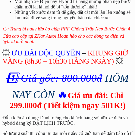
Mới nhận xe Điện hay Hybrid từ hãng nhưng phần nẹp bước
chân mới lại là nơi dễ bị “tổn thương” nhất!
Những vết xước dăm từ đế giày, đất cát mỗi lần lên xuống sẽ
làm mất đi vẻ sang trọng nguyên bản của chiếc xe.
👉 Trang bị ngay lớp áo giáp PPF Chống Trầy Nẹp Bước Chân 4
Cửa cao cấp tại ZKar Auto! Hoàn hảo cho các dòng xe điện và
hybrid mới nhất.
💥
ƯU ĐÃI ĐỘC QUYỀN
–
KHUNG GIỜ
VÀNG (8h30 – 10h30 HẰNG NGÀY)
💥
1️⃣ Giá gốc: 800.000đ
HÔM
NAY CÒN
🔥
Giá ưu đãi: Chỉ
299.000đ (Tiết kiệm ngay 501K!)
Điều kiện áp dụng: Dành riêng cho khách hàng sở hữu xe điện và
hybrid đăng ký ĐẶT LỊCH TRƯỚC.
Số lượng suất thi công ưu đãi mỗi ngày có giới hạn để đảm bảo độ tỉ