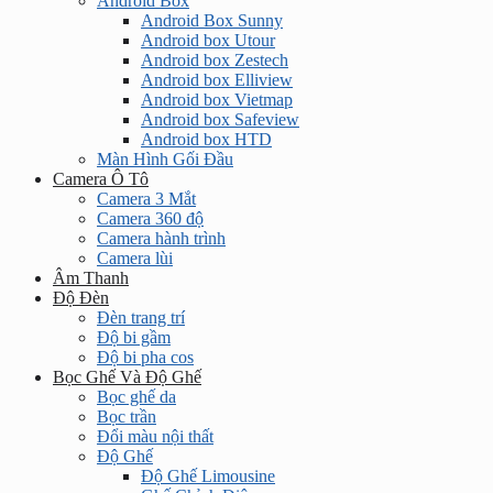
Android Box
Android Box Sunny
Android box Utour
Android box Zestech
Android box Elliview
Android box Vietmap
Android box Safeview
Android box HTD
Màn Hình Gối Đầu
Camera Ô Tô
Camera 3 Mắt
Camera 360 độ
Camera hành trình
Camera lùi
Âm Thanh
Độ Đèn
Đèn trang trí
Độ bi gầm
Độ bi pha cos
Bọc Ghế Và Độ Ghế
Bọc ghế da
Bọc trần
Đổi màu nội thất
Độ Ghế
Độ Ghế Limousine