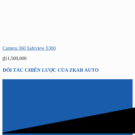
Camera 360 Safeview S300
₫
11,500,000
ĐỐI TÁC CHIẾN LƯỢC CỦA ZKAR AUTO