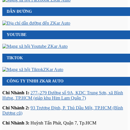
DẪN ĐƯỜNG
YOUTUBE
TIKTOK
CÔNG TY TNHH ZKAR AUTO
Chi Nhánh 1:
277–279 Đường số 9A, KDC Trung Sơn, xã Bình
Hưng, TP.HCM (giáp khu Him Lam Quận 7)
Chi Nhánh 2:
93 Trương Định, P. Thủ Dầu Một, TP.HCM (Bình
Dương cũ)
Chi Nhánh 3:
Huỳnh Tấn Phát, Quận 7, Tp.HCM