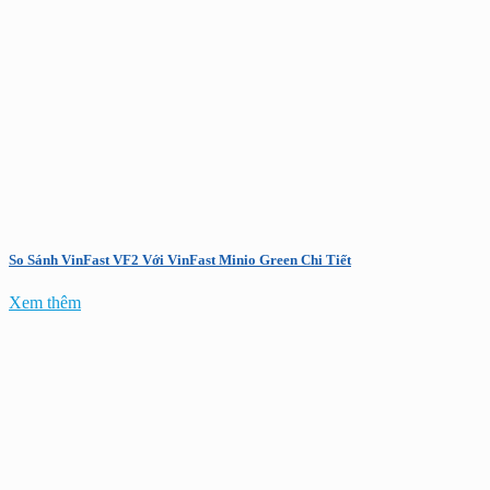
So Sánh VinFast VF2 Với VinFast Minio Green Chi Tiết
Xem thêm