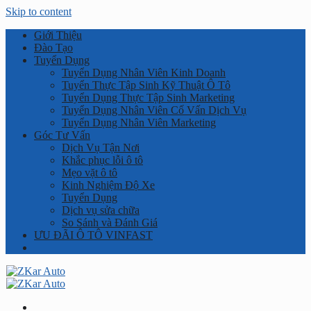
Skip to content
Giới Thiệu
Đào Tạo
Tuyển Dụng
Tuyển Dụng Nhân Viên Kinh Doanh
Tuyển Thực Tập Sinh Kỹ Thuật Ô Tô
Tuyển Dụng Thực Tập Sinh Marketing
Tuyển Dụng Nhân Viên Cố Vấn Dịch Vụ
Tuyển Dụng Nhân Viên Marketing
Góc Tư Vấn
Dịch Vụ Tận Nơi
Khắc phục lỗi ô tô
Mẹo vặt ô tô
Kinh Nghiệm Độ Xe
Tuyển Dụng
Dịch vụ sửa chữa
So Sánh và Đánh Giá
ƯU ĐÃI Ô TÔ VINFAST