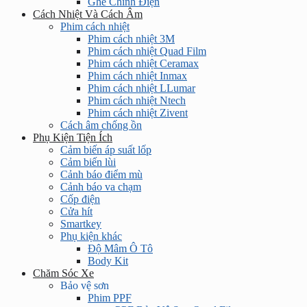
Ghế Chỉnh Điện
Cách Nhiệt Và Cách Âm
Phim cách nhiệt
Phim cách nhiệt 3M
Phim cách nhiệt Quad Film
Phim cách nhiệt Ceramax
Phim cách nhiệt Inmax
Phim cách nhiệt LLumar
Phim cách nhiệt Ntech
Phim cách nhiệt Zivent
Cách âm chống ồn
Phụ Kiện Tiện Ích
Cảm biến áp suất lốp
Cảm biến lùi
Cảnh báo điểm mù
Cảnh báo va chạm
Cốp điện
Cửa hít
Smartkey
Phụ kiện khác
Độ Mâm Ô Tô
Body Kit
Chăm Sóc Xe
Bảo vệ sơn
Phim PPF