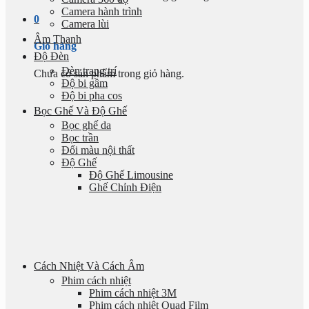
Camera hành trình
0
Camera lùi
Âm Thanh
Giỏ hàng
Độ Đèn
Đèn trang trí
Chưa có sản phẩm trong giỏ hàng.
Độ bi gầm
Độ bi pha cos
Bọc Ghế Và Độ Ghế
Bọc ghế da
Bọc trần
Đổi màu nội thất
Độ Ghế
Độ Ghế Limousine
Ghế Chỉnh Điện
Cách Nhiệt Và Cách Âm
Phim cách nhiệt
Phim cách nhiệt 3M
Phim cách nhiệt Quad Film