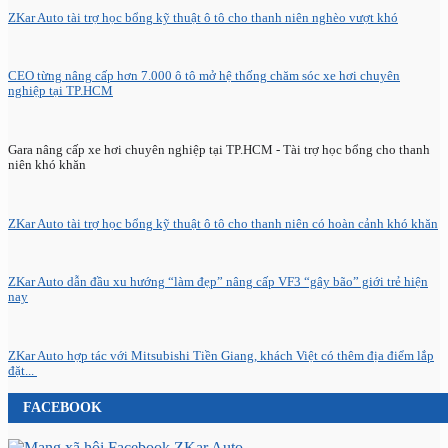
ZKar Auto tài trợ học bổng kỹ thuật ô tô cho thanh niên nghèo vượt khó
CEO từng nâng cấp hơn 7.000 ô tô mở hệ thống chăm sóc xe hơi chuyên
nghiệp tại TP.HCM
Gara nâng cấp xe hơi chuyên nghiệp tại TP.HCM - Tài trợ học bổng cho thanh
niên khó khăn
ZKar Auto tài trợ học bổng kỹ thuật ô tô cho thanh niên có hoàn cảnh khó khăn
ZKar Auto dẫn đầu xu hướng “làm đẹp” nâng cấp VF3 “gây bão” giới trẻ hiện
nay
ZKar Auto hợp tác với Mitsubishi Tiền Giang, khách Việt có thêm địa điểm lắp
đặt...
FACEBOOK