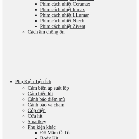
Phim cách nhiệt Ceramax
Phim cách nhiệt Inmax
Phim cách nhiệt LLumar
Phim cách nhiệt Ntech
Phim cách nhiệt Zivent
Cách âm chống ồn
Phụ Kiện Tiện Ích
Cảm biến áp suất lốp
Cảm biến lùi
Cảnh báo điểm mù
Cảnh báo va chạm
Cốp điện
Cửa hít
Smartkey
Phụ kiện khác
Độ Mâm Ô Tô
Body Kit