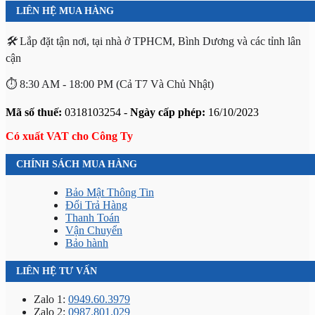
LIÊN HỆ MUA HÀNG
🛠️
Lắp đặt tận nơi, tại nhà ở TPHCM, Bình Dương và các tỉnh lân
cận
⏱️ 8:30 AM - 18:00 PM (Cả T7 Và Chủ Nhật)
Mã số thuế:
0318103254 -
Ngày cấp phép:
16/10/2023
Có xuất VAT cho Công Ty
CHÍNH SÁCH MUA HÀNG
Bảo Mật Thông Tin
Đổi Trả Hàng
Thanh Toán
Vận Chuyển
Bảo hành
LIÊN HỆ TƯ VẤN
Zalo 1:
0949.60.3979
Zalo 2:
0987.801.029