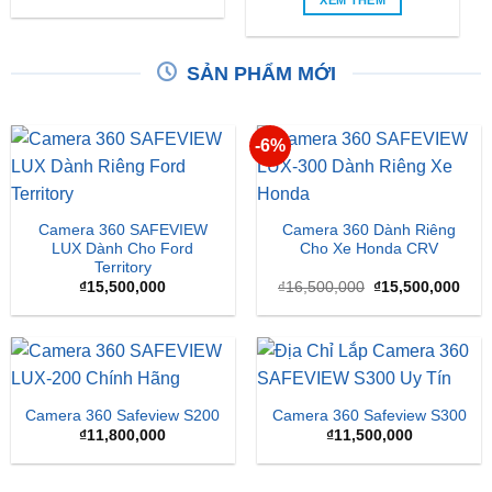
SẢN PHẨM MỚI
-6%
Camera 360 SAFEVIEW
Camera 360 Dành Riêng
LUX Dành Cho Ford
Cho Xe Honda CRV
Territory
Giá
Giá
₫
15,500,000
₫
16,500,000
₫
15,500,000
gốc
hiện
là:
tại
₫16,500,000.
là:
₫15,
Camera 360 Safeview S200
Camera 360 Safeview S300
₫
11,800,000
₫
11,500,000