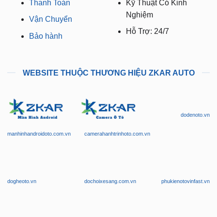
Thanh Toán
Kỹ Thuật Có Kinh
Nghiệm
Vận Chuyển
Hỗ Trợ: 24/7
Bảo hành
WEBSITE THUỘC THƯƠNG HIỆU ZKAR AUTO
dodenoto.vn
manhinhandroidoto.com.vn
camerahanhtrinhoto.com.vn
dogheoto.vn
dochoixesang.com.vn
phukienotovinfast.vn