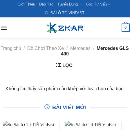
Skip
Giới Thiệu
Đào Tạo
Tuyển Dụng
Góc Tư Vấn
to
ƯU ĐÃI Ô TÔ VINFAST
content
0
Trang chủ
/
Đồ Chơi Theo Xe
/
Mercedes
/
Mercedes GLS
400
LỌC
Không tìm thấy sản phẩm nào khớp với lựa chọn của bạn.
BÀI VIẾT MỚI