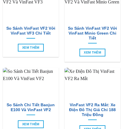
So Sánh VinFast VF2 Với
So Sánh VinFast VF2 Với
VinFast VF3 Chi Tiết
VinFast Minio Green Chi
Tiết
XEM THÊM
XEM THÊM
So Sánh Chi Tiết Baojun
VinFast VF2 Ra Mắt: Xe
E100 Và VinFast VF2
Điện Đô Thị Giá Chỉ 188
Triệu Đồng
XEM THÊM
XEM THÊM