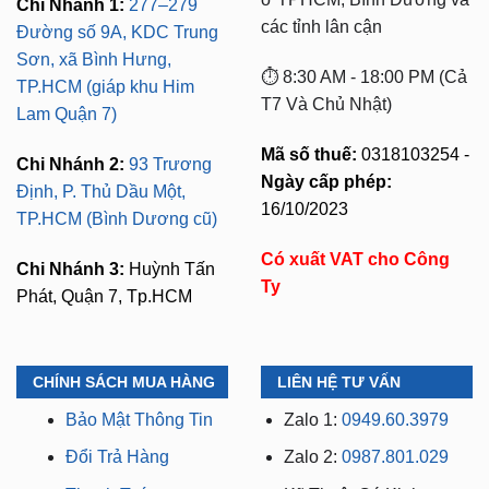
Chi Nhánh 1:
277–279
các tỉnh lân cận
Đường số 9A, KDC Trung
Sơn, xã Bình Hưng,
⏱️ 8:30 AM - 18:00 PM (Cả
TP.HCM (giáp khu Him
T7 Và Chủ Nhật)
Lam Quận 7)
Mã số thuế:
0318103254 -
Chi Nhánh 2:
93 Trương
Ngày cấp phép:
Định, P. Thủ Dầu Một,
16/10/2023
TP.HCM (Bình Dương cũ)
Có xuất VAT cho Công
Chi Nhánh 3:
Huỳnh Tấn
Ty
Phát, Quận 7, Tp.HCM
CHÍNH SÁCH MUA HÀNG
LIÊN HỆ TƯ VẤN
Bảo Mật Thông Tin
Zalo 1:
0949.60.3979
Đổi Trả Hàng
Zalo 2:
0987.801.029