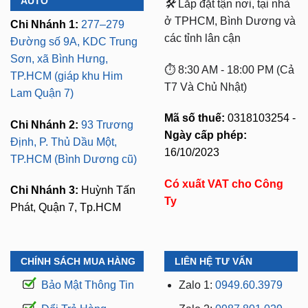
AUTO
🛠️
Lắp đặt tận nơi, tại nhà
ở TPHCM, Bình Dương và
Chi Nhánh 1:
277–279
các tỉnh lân cận
Đường số 9A, KDC Trung
Sơn, xã Bình Hưng,
⏱️ 8:30 AM - 18:00 PM (Cả
TP.HCM (giáp khu Him
T7 Và Chủ Nhật)
Lam Quận 7)
Mã số thuế:
0318103254 -
Chi Nhánh 2:
93 Trương
Ngày cấp phép:
Định, P. Thủ Dầu Một,
16/10/2023
TP.HCM (Bình Dương cũ)
Có xuất VAT cho Công
Chi Nhánh 3:
Huỳnh Tấn
Ty
Phát, Quận 7, Tp.HCM
CHÍNH SÁCH MUA HÀNG
LIÊN HỆ TƯ VẤN
Bảo Mật Thông Tin
Zalo 1:
0949.60.3979