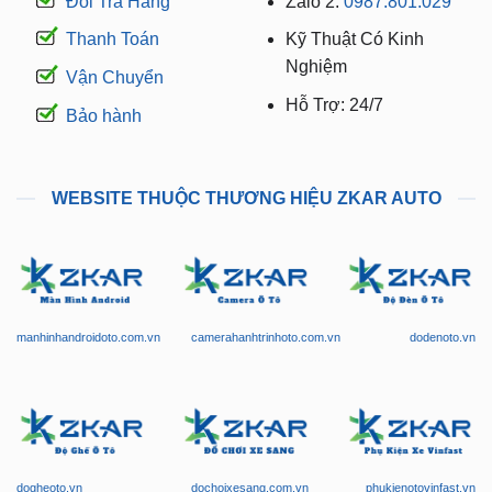
Đổi Trả Hàng
Zalo 2:
0987.801.029
Thanh Toán
Kỹ Thuật Có Kinh
Nghiệm
Vận Chuyển
Hỗ Trợ: 24/7
Bảo hành
WEBSITE THUỘC THƯƠNG HIỆU ZKAR AUTO
manhinhandroidoto.com.vn
camerahanhtrinhoto.com.vn
dodenoto.vn
dogheoto.vn
dochoixesang.com.vn
phukienotovinfast.vn