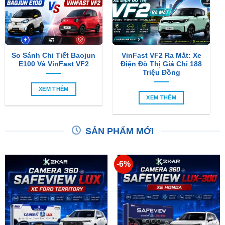
So Sánh Chi Tiết Baojun
VinFast VF2 Ra Mắt: Xe
E100 Và VinFast VF2
Điện Đô Thị Giá Chỉ 188
Triệu Đồng
XEM THÊM
XEM THÊM
SẢN PHẨM MỚI
-6%