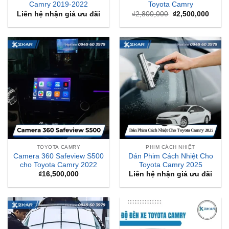
Camry 2019-2022
Toyota Camry
Giá
Giá
Liên hệ nhận giá ưu đãi
₫
2,800,000
₫
2,500,000
gốc
hiện
là:
tại
₫2,800,000.
là:
₫2,50
TOYOTA CAMRY
PHIM CÁCH NHIỆT
Camera 360 Safeview S500
Dán Phim Cách Nhiệt Cho
cho Toyota Camry 2022
Toyota Camry 2025
₫
16,500,000
Liên hệ nhận giá ưu đãi