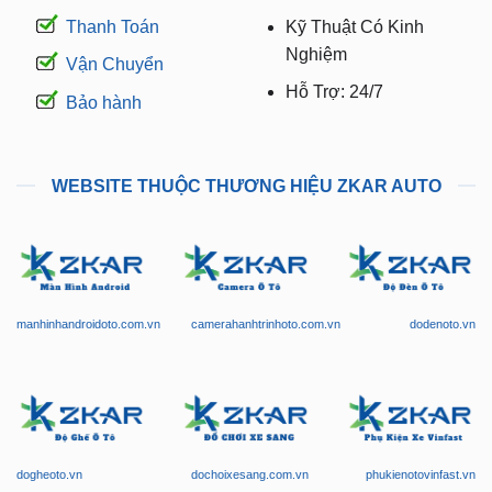
Thanh Toán
Kỹ Thuật Có Kinh
Nghiệm
Vận Chuyển
Hỗ Trợ: 24/7
Bảo hành
WEBSITE THUỘC THƯƠNG HIỆU ZKAR AUTO
manhinhandroidoto.com.vn
camerahanhtrinhoto.com.vn
dodenoto.vn
dogheoto.vn
dochoixesang.com.vn
phukienotovinfast.vn