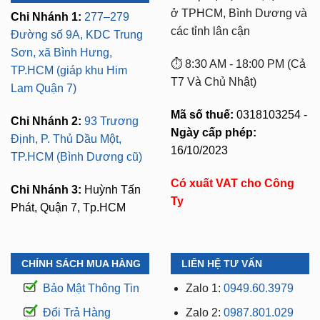
ở TPHCM, Bình Dương và
Chi Nhánh 1:
277–279
các tỉnh lân cận
Đường số 9A, KDC Trung
Sơn, xã Bình Hưng,
⏱️ 8:30 AM - 18:00 PM (Cả
TP.HCM (giáp khu Him
T7 Và Chủ Nhật)
Lam Quận 7)
Mã số thuế:
0318103254 -
Chi Nhánh 2:
93 Trương
Ngày cấp phép:
Định, P. Thủ Dầu Một,
16/10/2023
TP.HCM (Bình Dương cũ)
Có xuất VAT cho Công
Chi Nhánh 3:
Huỳnh Tấn
Ty
Phát, Quận 7, Tp.HCM
CHÍNH SÁCH MUA HÀNG
LIÊN HỆ TƯ VẤN
Bảo Mật Thông Tin
Zalo 1:
0949.60.3979
Đổi Trả Hàng
Zalo 2:
0987.801.029