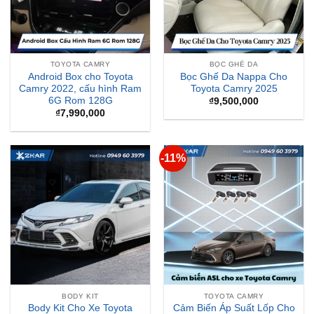
TOYOTA CAMRY
BỌC GHẾ DA
Android Box cho Toyota
Bọc Ghế Da Nappa Cho
Camry 2022, cấu hình Ram
Toyota Camry 2025
6G Rom 128G
₫
9,500,000
₫
7,990,000
-11%
BODY KIT
TOYOTA CAMRY
Body Kit Cho Xe Toyota
Cảm Biến Áp Suất Lốp Cho