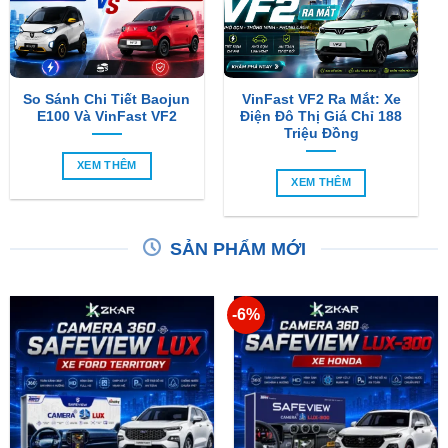
So Sánh Chi Tiết Baojun
VinFast VF2 Ra Mắt: Xe
E100 Và VinFast VF2
Điện Đô Thị Giá Chỉ 188
Triệu Đồng
XEM THÊM
XEM THÊM
SẢN PHẨM MỚI
-6%