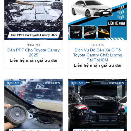
PHIM PPF
TOYOTA
Dán PPF Cho Toyota Camry
Dịch Vụ Độ Đèn Xe Ô Tô
2025
Toyota Camry Chất Lượng
Tại TpHCM
Liên hệ nhận giá ưu đãi
Liên hệ nhận giá ưu đãi