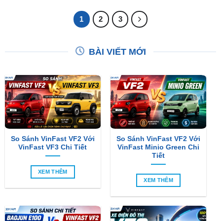
₫9,00
1
2
3
BÀI VIẾT MỚI
So Sánh VinFast VF2 Với
So Sánh VinFast VF2 Với
VinFast VF3 Chi Tiết
VinFast Minio Green Chi
Tiết
XEM THÊM
XEM THÊM