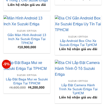
4 Trong 1 Cho Suzuki Ertiga
gốc
hiện
Liên hệ nhận giá ưu đãi
là:
tại
₫9,500,000.
là:
₫9,00
SUZUKI ERTIGA
Gắn Màn Hình Android 13
SUZUKI ERTIGA
Inch Xe Suzuki Ertiga Tại
Lắp Android Box Cho Xe
TPHCM
Suzuki Ertiga Tại TpHCM
₫
10,900,000
Liên hệ nhận giá ưu đãi
-9%
SUZUKI ERTIGA
Lắp Đặt Baga Mui xe Suzuki
SUZUKI ERTIGA
Ertiga Tại TPHCM
Lắp Đặt Camera Hành
Giá
Giá
₫
4,600,000
₫
4,200,000
Trình Xe Suzuki Ertiga Tại
gốc
hiện
TpHCM
là:
tại
₫4,600,000.
là:
Liên hệ nhận giá ưu đãi
₫4,200,000.