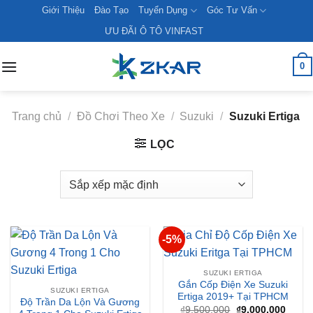
Skip
Giới Thiệu
Đào Tạo
Tuyển Dụng
Góc Tư Vấn
to
ƯU ĐÃI Ô TÔ VINFAST
content
0
Trang chủ
/
Đồ Chơi Theo Xe
/
Suzuki
/
Suzuki Ertiga
LỌC
-5%
SUZUKI ERTIGA
Gắn Cốp Điện Xe Suzuki
SUZUKI ERTIGA
Ertiga 2019+ Tại TPHCM
Độ Trần Da Lộn Và Gương
Giá
Giá
₫
9,500,000
₫
9,000,000