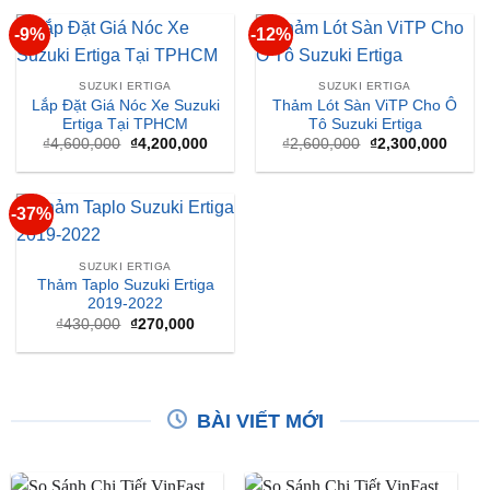
-9%
-12%
SUZUKI ERTIGA
SUZUKI ERTIGA
Lắp Đặt Giá Nóc Xe Suzuki
Thảm Lót Sàn ViTP Cho Ô
Ertiga Tại TPHCM
Tô Suzuki Ertiga
Giá
Giá
Giá
Giá
₫
4,600,000
₫
4,200,000
₫
2,600,000
₫
2,300,000
gốc
hiện
gốc
hiện
là:
tại
là:
tại
₫4,600,000.
là:
₫2,600,000.
là:
₫4,200,000.
₫2,30
-37%
SUZUKI ERTIGA
Thảm Taplo Suzuki Ertiga
2019-2022
Giá
Giá
₫
430,000
₫
270,000
gốc
hiện
là:
tại
₫430,000.
là:
₫270,000.
BÀI VIẾT MỚI