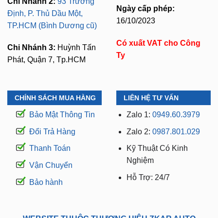
Chi Nhánh 2:
93 Trương
Ngày cấp phép:
Định, P. Thủ Dầu Một,
16/10/2023
TP.HCM (Bình Dương cũ)
Có xuất VAT cho Công
Chi Nhánh 3:
Huỳnh Tấn
Ty
Phát, Quận 7, Tp.HCM
CHÍNH SÁCH MUA HÀNG
LIÊN HỆ TƯ VẤN
Bảo Mật Thông Tin
Zalo 1:
0949.60.3979
Đổi Trả Hàng
Zalo 2:
0987.801.029
Thanh Toán
Kỹ Thuật Có Kinh
Nghiệm
Vận Chuyển
Hỗ Trợ: 24/7
Bảo hành