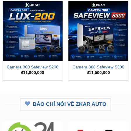
₫15,
Camera 360 Safeview S200
Camera 360 Safeview S300
₫
11,800,000
₫
11,500,000
BÁO CHÍ NÓI VỀ ZKAR AUTO