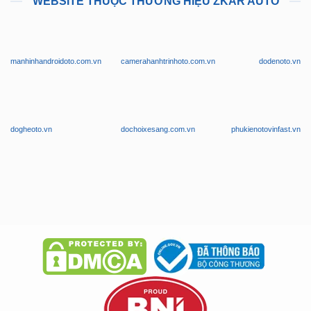
WEBSITE THUỘC THƯƠNG HIỆU ZKAR AUTO
manhinhandroidoto.com.vn
camerahanhtrinhoto.com.vn
dodenoto.vn
dogheoto.vn
dochoixesang.com.vn
phukienotovinfast.vn