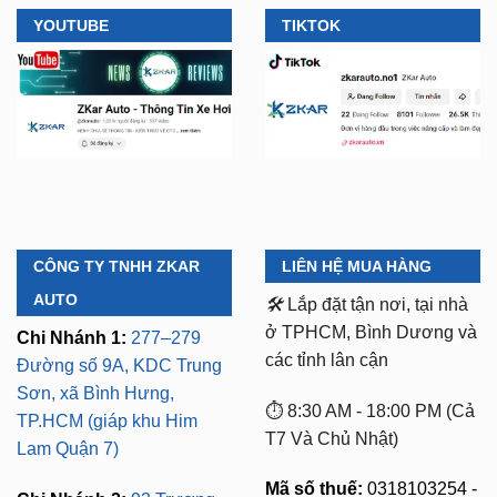
YOUTUBE
TIKTOK
CÔNG TY TNHH ZKAR
LIÊN HỆ MUA HÀNG
AUTO
🛠️
Lắp đặt tận nơi, tại nhà
ở TPHCM, Bình Dương và
Chi Nhánh 1:
277–279
các tỉnh lân cận
Đường số 9A, KDC Trung
Sơn, xã Bình Hưng,
⏱️ 8:30 AM - 18:00 PM (Cả
TP.HCM (giáp khu Him
T7 Và Chủ Nhật)
Lam Quận 7)
Mã số thuế:
0318103254 -