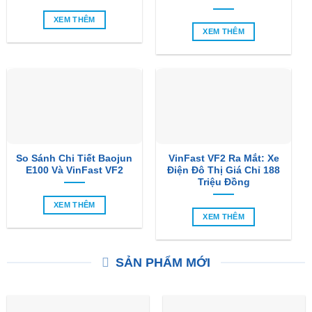
XEM THÊM
XEM THÊM
So Sánh Chi Tiết Baojun
VinFast VF2 Ra Mắt: Xe
E100 Và VinFast VF2
Điện Đô Thị Giá Chỉ 188
Triệu Đồng
XEM THÊM
XEM THÊM
SẢN PHẨM MỚI