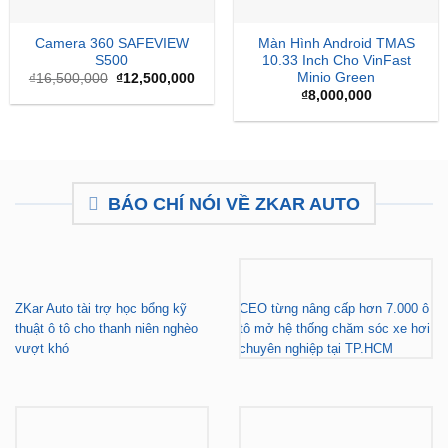
Camera 360 SAFEVIEW
Màn Hình Android TMAS
S500
10.33 Inch Cho VinFast
Minio Green
Giá
Giá
₫
16,500,000
₫
12,500,000
gốc
hiện
₫
8,000,000
là:
tại
₫16,500,000.
là:
₫12,500,000.
BÁO CHÍ NÓI VỀ ZKAR AUTO
ZKar Auto tài trợ học bổng kỹ
CEO từng nâng cấp hơn 7.000 ô
thuật ô tô cho thanh niên nghèo
tô mở hệ thống chăm sóc xe hơi
vượt khó
chuyên nghiệp tại TP.HCM