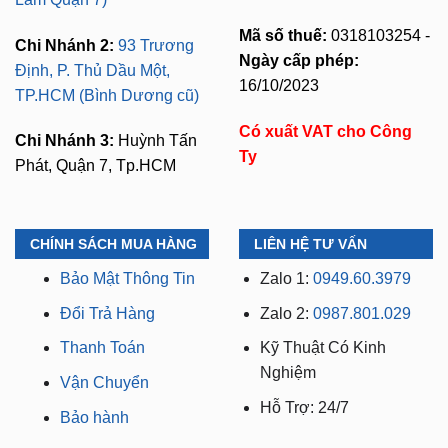
Mã số thuế:
0318103254 -
Chi Nhánh 2:
93 Trương
Ngày cấp phép:
Định, P. Thủ Dầu Một,
16/10/2023
TP.HCM (Bình Dương cũ)
Có xuất VAT cho Công
Chi Nhánh 3:
Huỳnh Tấn
Ty
Phát, Quận 7, Tp.HCM
CHÍNH SÁCH MUA HÀNG
LIÊN HỆ TƯ VẤN
Bảo Mật Thông Tin
Zalo 1:
0949.60.3979
Đổi Trả Hàng
Zalo 2:
0987.801.029
Thanh Toán
Kỹ Thuật Có Kinh
Nghiệm
Vận Chuyển
Hỗ Trợ: 24/7
Bảo hành