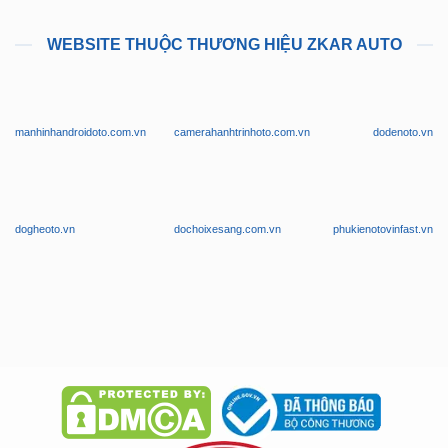
WEBSITE THUỘC THƯƠNG HIỆU ZKAR AUTO
manhinhandroidoto.com.vn
camerahanhtrinhoto.com.vn
dodenoto.vn
dogheoto.vn
dochoixesang.com.vn
phukienotovinfast.vn