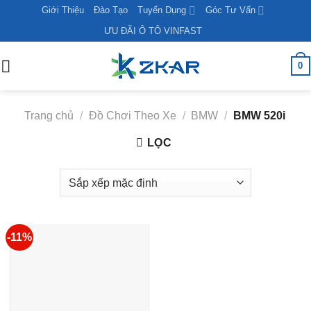
Skip
Giới Thiệu
Đào Tạo
Tuyển Dụng
Góc Tư Vấn
to
ƯU ĐÃI Ô TÔ VINFAST
content
0
Trang chủ
/
Đồ Chơi Theo Xe
/
BMW
/
BMW 520i
LỌC
-11%