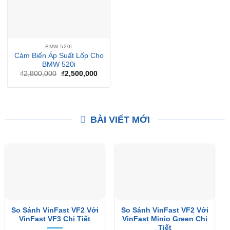
BMW 520I
Cảm Biến Áp Suất Lốp Cho
BMW 520i
Giá
Giá
₫
2,800,000
₫
2,500,000
gốc
hiện
là:
tại
₫2,800,000.
là:
₫2,500,000.
BÀI VIẾT MỚI
So Sánh VinFast VF2 Với
So Sánh VinFast VF2 Với
VinFast VF3 Chi Tiết
VinFast Minio Green Chi
Tiết