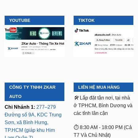
YOUTUBE
TIKTOK
CÔNG TY TNHH ZKAR
LIÊN HỆ MUA HÀNG
AUTO
🛠️
Lắp đặt tận nơi, tại nhà
ở TPHCM, Bình Dương và
Chi Nhánh 1:
277–279
các tỉnh lân cận
Đường số 9A, KDC Trung
Sơn, xã Bình Hưng,
⏱️ 8:30 AM - 18:00 PM (Cả
TP.HCM (giáp khu Him
T7 Và Chủ Nhật)
Lam Quận 7)