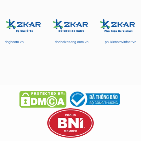
dogheoto.vn
dochoixesang.com.vn
phukienotovinfast.vn