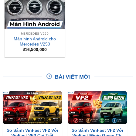
MERCEDES V250
Màn hình Android cho
Mercedes V250
₫
16,500,000
BÀI VIẾT MỚI
So Sánh VinFast VF2 Với
So Sánh VinFast VF2 Với
VinFast VF3 Chi Tiết
VinFast Minio Green Chi