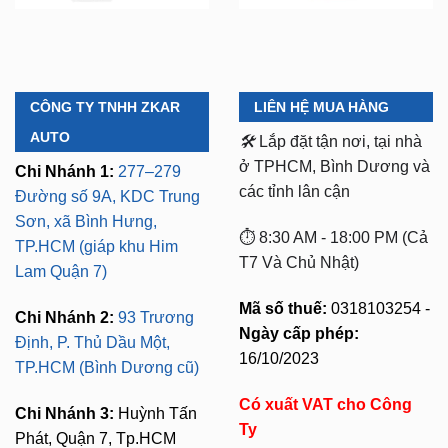
CÔNG TY TNHH ZKAR
LIÊN HỆ MUA HÀNG
AUTO
🛠️
Lắp đặt tận nơi, tại nhà
ở TPHCM, Bình Dương và
Chi Nhánh 1:
277–279
các tỉnh lân cận
Đường số 9A, KDC Trung
Sơn, xã Bình Hưng,
⏱️ 8:30 AM - 18:00 PM (Cả
TP.HCM (giáp khu Him
T7 Và Chủ Nhật)
Lam Quận 7)
Mã số thuế:
0318103254 -
Chi Nhánh 2:
93 Trương
Ngày cấp phép:
Định, P. Thủ Dầu Một,
16/10/2023
TP.HCM (Bình Dương cũ)
Có xuất VAT cho Công
Chi Nhánh 3:
Huỳnh Tấn
Ty
Phát, Quận 7, Tp.HCM