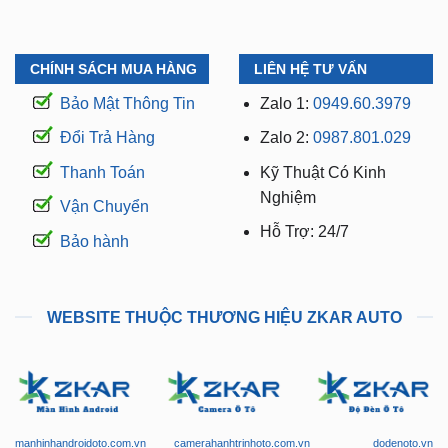
CHÍNH SÁCH MUA HÀNG
LIÊN HỆ TƯ VẤN
Bảo Mật Thông Tin
Zalo 1:
0949.60.3979
Đổi Trả Hàng
Zalo 2:
0987.801.029
Thanh Toán
Kỹ Thuật Có Kinh
Nghiệm
Vận Chuyển
Hỗ Trợ: 24/7
Bảo hành
WEBSITE THUỘC THƯƠNG HIỆU ZKAR AUTO
manhinhandroidoto.com.vn
camerahanhtrinhoto.com.vn
dodenoto.vn