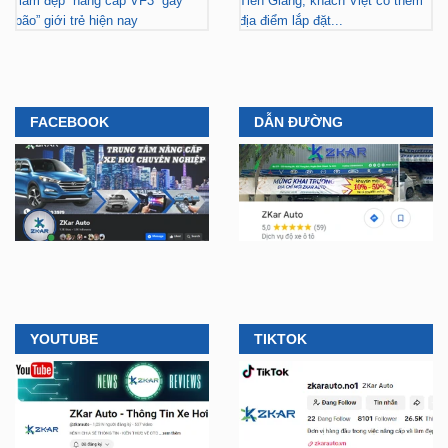
“làm đẹp” nâng cấp VF3 “gây
Tiền Giang, khách Việt có thêm
bão” giới trẻ hiện nay
địa điểm lắp đặt...
FACEBOOK
DẪN ĐƯỜNG
YOUTUBE
TIKTOK