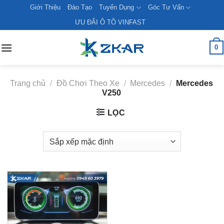
Skip
Giới Thiệu
Đào Tạo
Tuyển Dụng
Góc Tư Vấn
to
ƯU ĐÃI Ô TÔ VINFAST
content
0
Trang chủ
/
Đồ Chơi Theo Xe
/
Mercedes
/
Mercedes
V250
LỌC