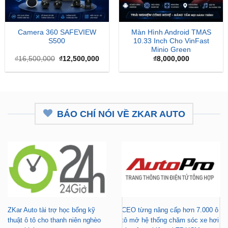
Camera 360 SAFEVIEW
Màn Hình Android TMAS
S500
10.33 Inch Cho VinFast
Minio Green
Giá
Giá
₫
16,500,000
₫
12,500,000
₫
8,000,000
gốc
hiện
là:
tại
₫16,500,000.
là:
₫12,500,000.
BÁO CHÍ NÓI VỀ ZKAR AUTO
ZKar Auto tài trợ học bổng kỹ
CEO từng nâng cấp hơn 7.000 ô
thuật ô tô cho thanh niên nghèo
tô mở hệ thống chăm sóc xe hơi