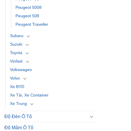
Peugeot 5008
Peugeot 508
Peugeot Traveller
Subaru
Suzuki
Toyota
Vinfast
Volkswagen
Volvo
Xe BYD
Xe Tải, Xe Container
Xe Trung
Độ Đèn Ô Tô
Độ Mâm Ô Tô