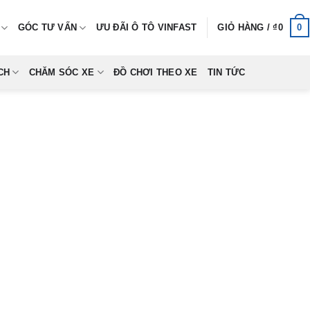
0
GÓC TƯ VẤN
ƯU ĐÃI Ô TÔ VINFAST
GIỎ HÀNG /
₫
0
CH
CHĂM SÓC XE
ĐỒ CHƠI THEO XE
TIN TỨC