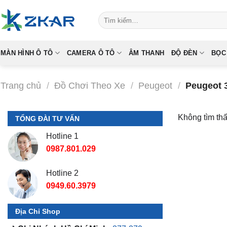
Skip
Tìm
to
kiếm:
content
MÀN HÌNH Ô TÔ
CAMERA Ô TÔ
ÂM THANH
ĐỘ ĐÈN
BỌC
Trang chủ
/
Đồ Chơi Theo Xe
/
Peugeot
/
Peugeot 
Không tìm th
TỔNG ĐÀI TƯ VẤN
Hotline 1
0987.801.029
Hotline 2
0949.60.3979
Địa Chỉ Shop