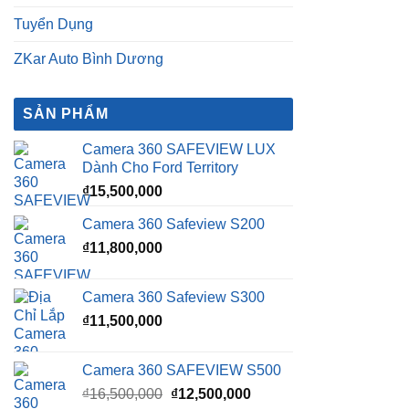
Tuyển Dụng
ZKar Auto Bình Dương
SẢN PHẨM
Camera 360 SAFEVIEW LUX
Dành Cho Ford Territory
₫
15,500,000
Camera 360 Safeview S200
₫
11,800,000
Camera 360 Safeview S300
₫
11,500,000
Camera 360 SAFEVIEW S500
Giá
Giá
₫
16,500,000
₫
12,500,000