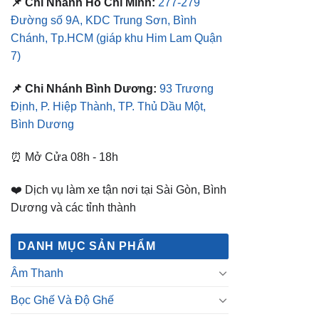
📌 Chi Nhánh Hồ Chí Minh:
277-279
Đường số 9A, KDC Trung Sơn, Bình
Chánh, Tp.HCM
(giáp khu Him Lam Quận
7)
📌 Chi Nhánh Bình Dương:
93 Trương
Định, P. Hiệp Thành, TP. Thủ Dầu Một,
Bình Dương
⏰ Mở Cửa 08h - 18h
❤️ Dịch vụ làm xe tận nơi tại Sài Gòn, Bình
Dương và các tỉnh thành
DANH MỤC SẢN PHẨM
Âm Thanh
Bọc Ghế Và Độ Ghế