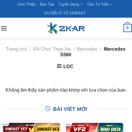
Skip
Giới Thiệu
Đào Tạo
Tuyển Dụng
Góc Tư Vấn
to
ƯU ĐÃI Ô TÔ VINFAST
content
0
Trang chủ
/
Đồ Chơi Theo Xe
/
Mercedes
/
Mercedes
S560
LỌC
Không tìm thấy sản phẩm nào khớp với lựa chọn của bạn.
BÀI VIẾT MỚI