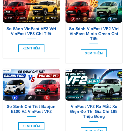
So Sánh VinFast VF2 Với
So Sánh VinFast VF2 Với
VinFast VF3 Chi Tiết
VinFast Minio Green Chi
Tiết
XEM THÊM
XEM THÊM
So Sánh Chi Tiết Baojun
VinFast VF2 Ra Mắt: Xe
E100 Và VinFast VF2
Điện Đô Thị Giá Chỉ 188
Triệu Đồng
XEM THÊM
XEM THÊM