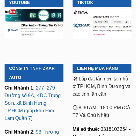
YOUTUBE
TIKTOK
CÔNG TY TNHH ZKAR
LIÊN HỆ MUA HÀNG
AUTO
🛠️
Lắp đặt tận nơi, tại nhà
ở TPHCM, Bình Dương và
Chi Nhánh 1:
277–279
các tỉnh lân cận
Đường số 9A, KDC Trung
Sơn, xã Bình Hưng,
⏱️ 8:30 AM - 18:00 PM (Cả
TP.HCM (giáp khu Him
T7 Và Chủ Nhật)
Lam Quận 7)
Mã số thuế:
0318103254 -
Chi Nhánh 2:
93 Trương