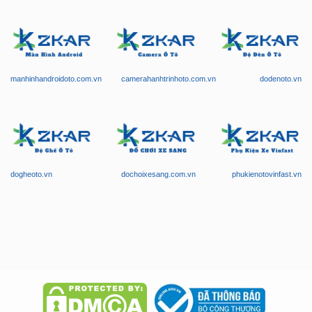
manhinhandroidoto.com.vn
camerahanhtrinhoto.com.vn
dodenoto.vn
dogheoto.vn
dochoixesang.com.vn
phukienotovinfast.vn