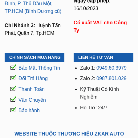
Ngày cấp phép:
Định, P. Thủ Dầu Một,
16/10/2023
TP.HCM (Bình Dương cũ)
Có xuất VAT cho Công
Chi Nhánh 3:
Huỳnh Tấn
Ty
Phát, Quận 7, Tp.HCM
CHÍNH SÁCH MUA HÀNG
LIÊN HỆ TƯ VẤN
Bảo Mật Thông Tin
Zalo 1:
0949.60.3979
Đổi Trả Hàng
Zalo 2:
0987.801.029
Thanh Toán
Kỹ Thuật Có Kinh
Nghiệm
Vận Chuyển
Hỗ Trợ: 24/7
Bảo hành
WEBSITE THUỘC THƯƠNG HIỆU ZKAR AUTO