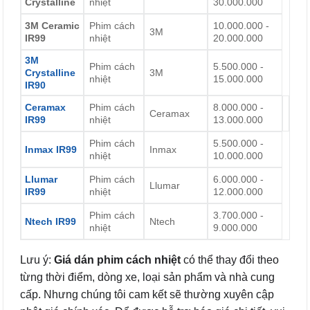
Crystalline
nhiệt
30.000.000
3M Ceramic
Phim cách
10.000.000 -
3M
IR99
nhiệt
20.000.000
3M
Phim cách
5.500.000 -
Crystalline
3M
nhiệt
15.000.000
IR90
Ceramax
Phim cách
8.000.000 -
Ceramax
IR99
nhiệt
13.000.000
Phim cách
5.500.000 -
Inmax IR99
Inmax
nhiệt
10.000.000
Llumar
Phim cách
6.000.000 -
Llumar
IR99
nhiệt
12.000.000
Phim cách
3.700.000 -
Ntech IR99
Ntech
nhiệt
9.000.000
Lưu ý:
Giá dán phim cách nhiệt
có thể thay đổi theo
từng thời điểm, dòng xe, loại sản phẩm và nhà cung
cấp. Nhưng chúng tôi cam kết sẽ thường xuyên cập