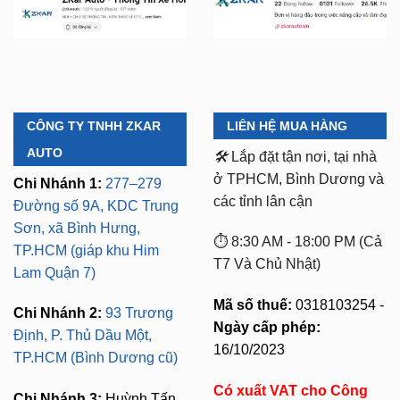
CÔNG TY TNHH ZKAR
LIÊN HỆ MUA HÀNG
AUTO
🛠️
Lắp đặt tận nơi, tại nhà
ở TPHCM, Bình Dương và
Chi Nhánh 1:
277–279
các tỉnh lân cận
Đường số 9A, KDC Trung
Sơn, xã Bình Hưng,
⏱️ 8:30 AM - 18:00 PM (Cả
TP.HCM (giáp khu Him
T7 Và Chủ Nhật)
Lam Quận 7)
Mã số thuế:
0318103254 -
Chi Nhánh 2:
93 Trương
Ngày cấp phép:
Định, P. Thủ Dầu Một,
16/10/2023
TP.HCM (Bình Dương cũ)
Có xuất VAT cho Công
Chi Nhánh 3:
Huỳnh Tấn