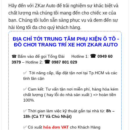
Hãy đến với ZKar Auto để trải nghiệm sự khác biệt và
chất lượng mà chúng tôi mang đến cho chiếc xe của
bạn. Chúng tôi luôn sẵn sàng phục vụ và đem đến sự
hài lòng tối đa cho quý khách hàng.
ĐỊA CHỈ TỚI TRUNG TÂM PHỤ KIỆN Ô TÔ -
ĐỒ CHƠI TRANG TRÍ XE HƠI ZKAR AUTO
☎
☎
Bấm vào để gọi Tổng Đài
Hotline 1:
0949 60
☎
3979
– Hotline 2:
0987 801 029
✅ Tới nâng cấp, lắp đặt tận nơi tại Tp.HCM và các
tỉnh lân cận
✅ Cam kết: Tư vấn tận nơi miễn phí, hàng hóa kém
chất lượng ( hay lỗi do nhà sản xuất ) => hoàn tiền
100%.
✅ Thời gian làm việc kỹ thuật gắn tại nhà từ:
8h –
18h (Cả T7 Và Chủ Nhật)
✅ Có xuất
hóa đơn VAT
cho Khách Hàng