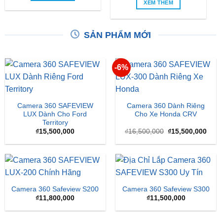
XEM THÊM
SẢN PHẨM MỚI
-6%
Camera 360 SAFEVIEW
Camera 360 Dành Riêng
LUX Dành Cho Ford
Cho Xe Honda CRV
Territory
Giá
Giá
₫
15,500,000
₫
16,500,000
₫
15,500,000
gốc
hiện
là:
tại
₫16,500,000.
là:
₫15,
Camera 360 Safeview S200
Camera 360 Safeview S300
₫
11,800,000
₫
11,500,000