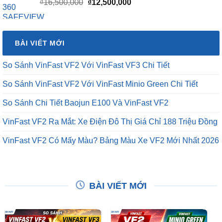
Giá
Giá
₫
16,500,000
₫
12,500,000
gốc
hiện
là:
tại
₫16,500,000.
là:
BÀI VIẾT MỚI
₫12,500,000.
So Sánh VinFast VF2 Với VinFast VF3 Chi Tiết
So Sánh VinFast VF2 Với VinFast Minio Green Chi Tiết
So Sánh Chi Tiết Baojun E100 Và VinFast VF2
VinFast VF2 Ra Mắt: Xe Điện Đô Thị Giá Chỉ 188 Triệu Đồng
VinFast VF2 Có Mấy Màu? Bảng Màu Xe VF2 Mới Nhất 2026
BÀI VIẾT MỚI