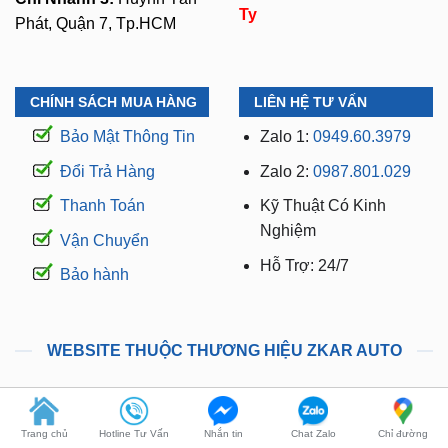
Ty
Phát, Quận 7, Tp.HCM
CHÍNH SÁCH MUA HÀNG
LIÊN HỆ TƯ VẤN
Bảo Mật Thông Tin
Zalo 1:
0949.60.3979
Đổi Trả Hàng
Zalo 2:
0987.801.029
Thanh Toán
Kỹ Thuật Có Kinh
Nghiệm
Vận Chuyển
Hỗ Trợ: 24/7
Bảo hành
WEBSITE THUỘC THƯƠNG HIỆU ZKAR AUTO
Trang chủ
Hotline Tư Vấn
Nhắn tin
Chat Zalo
Chỉ đường
manhinhandroidoto.com.vn
camerahanhtrinhoto.com.vn
dodenoto.vn