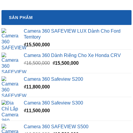
SẢN PHẨM
Camera 360 SAFEVIEW LUX Dành Cho Ford
Territory
₫
15,500,000
Camera 360 Dành Riêng Cho Xe Honda CRV
Giá
Giá
₫
16,500,000
₫
15,500,000
gốc
hiện
là:
tại
Camera 360 Safeview S200
₫16,500,000.
là:
₫
11,800,000
₫15,500,000.
Camera 360 Safeview S300
₫
11,500,000
Camera 360 SAFEVIEW S500