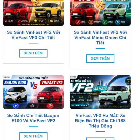
So Sánh VinFast VF2 Với
So Sánh VinFast VF2 Với
VinFast VF3 Chi Tiết
VinFast Minio Green Chi
Tiết
XEM THÊM
XEM THÊM
So Sánh Chi Tiết Baojun
VinFast VF2 Ra Mắt: Xe
E100 Và VinFast VF2
Điện Đô Thị Giá Chỉ 188
Triệu Đồng
XEM THÊM