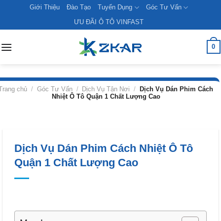
Skip
Giới Thiệu
Đào Tạo
Tuyển Dụng
Góc Tư Vấn
to
ƯU ĐÃI Ô TÔ VINFAST
content
0
Trang chủ
/
Góc Tư Vấn
/
Dịch Vụ Tận Nơi
/
Dịch Vụ Dán Phim Cách
Nhiệt Ô Tô Quận 1 Chất Lượng Cao
Dịch Vụ Dán Phim Cách Nhiệt Ô Tô
Quận 1 Chất Lượng Cao