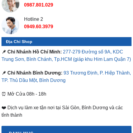
0987.801.029
Hotline 2
0949.60.3979
Địa Chỉ Shop
📌 Chi Nhánh Hồ Chí Minh:
277-279 Đường số 9A, KDC
Trung Sơn, Bình Chánh, Tp.HCM
(giáp khu Him Lam Quận 7)
📌 Chi Nhánh Bình Dương:
93 Trương Định, P. Hiệp Thành,
TP. Thủ Dầu Một, Bình Dương
⏰ Mở Cửa 08h - 18h
❤️ Dịch vụ làm xe tận nơi tại Sài Gòn, Bình Dương và các
tỉnh thành