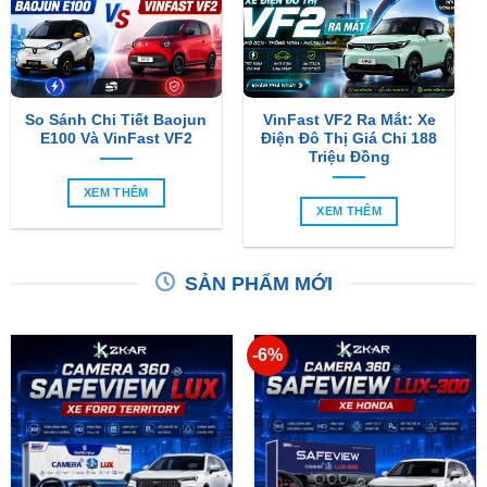
So Sánh Chi Tiết Baojun
VinFast VF2 Ra Mắt: Xe
E100 Và VinFast VF2
Điện Đô Thị Giá Chỉ 188
Triệu Đồng
XEM THÊM
XEM THÊM
SẢN PHẨM MỚI
-6%