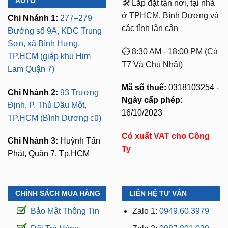
AUTO
🛠️
Lắp đặt tận nơi, tại nhà
ở TPHCM, Bình Dương và
Chi Nhánh 1:
277–279
các tỉnh lân cận
Đường số 9A, KDC Trung
Sơn, xã Bình Hưng,
⏱️ 8:30 AM - 18:00 PM (Cả
TP.HCM (giáp khu Him
T7 Và Chủ Nhật)
Lam Quận 7)
Mã số thuế:
0318103254 -
Chi Nhánh 2:
93 Trương
Ngày cấp phép:
Định, P. Thủ Dầu Một,
16/10/2023
TP.HCM (Bình Dương cũ)
Có xuất VAT cho Công
Chi Nhánh 3:
Huỳnh Tấn
Ty
Phát, Quận 7, Tp.HCM
CHÍNH SÁCH MUA HÀNG
LIÊN HỆ TƯ VẤN
Bảo Mật Thông Tin
Zalo 1:
0949.60.3979