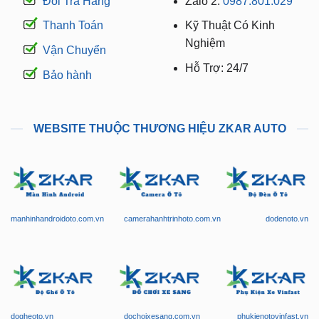
Đổi Trả Hàng
Zalo 2:
0987.801.029
Thanh Toán
Kỹ Thuật Có Kinh
Nghiệm
Vận Chuyển
Hỗ Trợ: 24/7
Bảo hành
WEBSITE THUỘC THƯƠNG HIỆU ZKAR AUTO
manhinhandroidoto.com.vn
camerahanhtrinhoto.com.vn
dodenoto.vn
dogheoto.vn
dochoixesang.com.vn
phukienotovinfast.vn