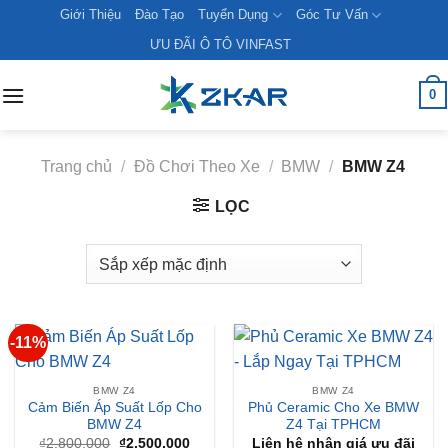
Skip
Giới Thiệu
Đào Tạo
Tuyển Dụng
Góc Tư Vấn
to
ƯU ĐÃI Ô TÔ VINFAST
content
0
Trang chủ
/
Đồ Chơi Theo Xe
/
BMW
/
BMW Z4
LỌC
-11%
BMW Z4
BMW Z4
Cảm Biến Áp Suất Lốp Cho
Phủ Ceramic Cho Xe BMW
BMW Z4
Z4 Tại TPHCM
Giá
Giá
₫
2,800,000
₫
2,500,000
Liên hệ nhận giá ưu đãi