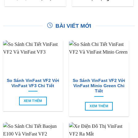
gốc
hiện
là:
tại
₫2,800,000.
là:
₫2,500,000.
BÀI VIẾT MỚI
So Sánh VinFast VF2 Với
So Sánh VinFast VF2 Với
VinFast VF3 Chi Tiết
VinFast Minio Green Chi
Tiết
XEM THÊM
XEM THÊM