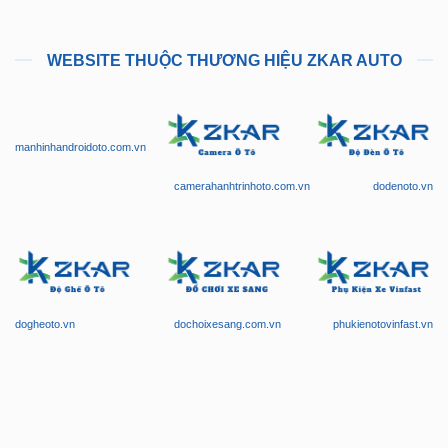
WEBSITE THUỘC THƯƠNG HIỆU ZKAR AUTO
manhinhandroidoto.com.vn
camerahanhtrinhoto.com.vn
dodenoto.vn
dogheoto.vn
dochoixesang.com.vn
phukienotovinfast.vn