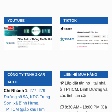
YOUTUBE
TIKTOK
CÔNG TY TNHH ZKAR
LIÊN HỆ MUA HÀNG
AUTO
🛠️
Lắp đặt tận nơi, tại nhà
ở TPHCM, Bình Dương và
Chi Nhánh 1:
277–279
các tỉnh lân cận
Đường số 9A, KDC Trung
Sơn, xã Bình Hưng,
⏱️ 8:30 AM - 18:00 PM (Cả
TP.HCM (giáp khu Him