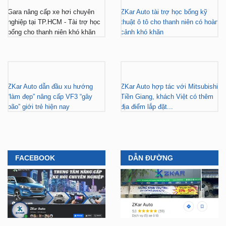
Gara nâng cấp xe hơi chuyên
ZKar Auto tài trợ học bổng kỹ
nghiệp tại TP.HCM - Tài trợ học
thuật ô tô cho thanh niên có hoàn
bổng cho thanh niên khó khăn
cảnh khó khăn
ZKar Auto dẫn đầu xu hướng
ZKar Auto hợp tác với Mitsubishi
“làm đẹp” nâng cấp VF3 “gây
Tiền Giang, khách Việt có thêm
bão” giới trẻ hiện nay
địa điểm lắp đặt...
FACEBOOK
DẪN ĐƯỜNG