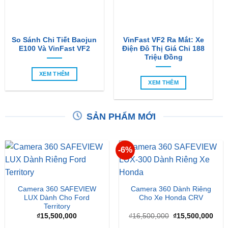
So Sánh Chi Tiết Baojun
VinFast VF2 Ra Mắt: Xe
E100 Và VinFast VF2
Điện Đô Thị Giá Chỉ 188
Triệu Đồng
XEM THÊM
XEM THÊM
SẢN PHẨM MỚI
-6%
Camera 360 SAFEVIEW
Camera 360 Dành Riêng
LUX Dành Cho Ford
Cho Xe Honda CRV
Territory
Giá
Giá
₫
15,500,000
₫
16,500,000
₫
15,500,000
gốc
hiện