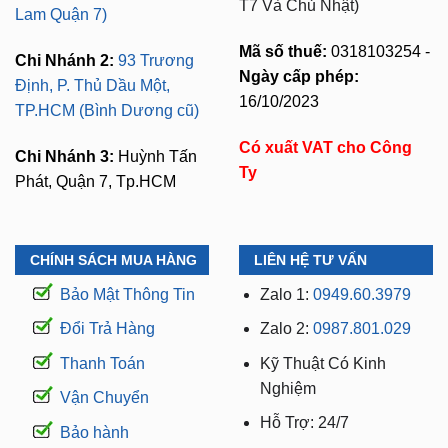
T7 Và Chủ Nhật)
Lam Quận 7)
Mã số thuế:
0318103254 -
Chi Nhánh 2:
93 Trương
Ngày cấp phép:
Định, P. Thủ Dầu Một,
16/10/2023
TP.HCM (Bình Dương cũ)
Có xuất VAT cho Công
Chi Nhánh 3:
Huỳnh Tấn
Ty
Phát, Quận 7, Tp.HCM
CHÍNH SÁCH MUA HÀNG
LIÊN HỆ TƯ VẤN
Bảo Mật Thông Tin
Zalo 1:
0949.60.3979
Đổi Trả Hàng
Zalo 2:
0987.801.029
Thanh Toán
Kỹ Thuật Có Kinh
Nghiệm
Vận Chuyển
Hỗ Trợ: 24/7
Bảo hành