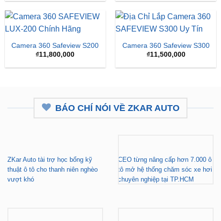
là:
tại
₫16,500,000.
là:
₫15,
Camera 360 Safeview S200
Camera 360 Safeview S300
₫
11,800,000
₫
11,500,000
BÁO CHÍ NÓI VỀ ZKAR AUTO
ZKar Auto tài trợ học bổng kỹ
CEO từng nâng cấp hơn 7.000 ô
thuật ô tô cho thanh niên nghèo
tô mở hệ thống chăm sóc xe hơi
vượt khó
chuyên nghiệp tại TP.HCM