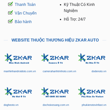
Thanh Toán
Kỹ Thuật Có Kinh
Nghiệm
Vận Chuyển
Hỗ Trợ: 24/7
Bảo hành
WEBSITE THUỘC THƯƠNG HIỆU ZKAR AUTO
manhinhandroidoto.com.vn
camerahanhtrinhoto.com.vn
dodenoto.vn
dogheoto.vn
dochoixesang.com.vn
phukienotovinfast.vn