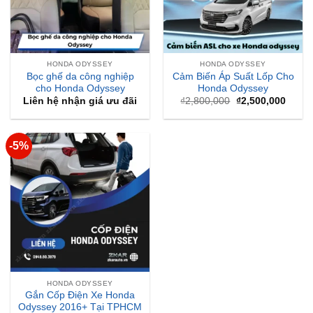
HONDA ODYSSEY
HONDA ODYSSEY
Bọc ghế da công nghiệp
Cảm Biến Áp Suất Lốp Cho
cho Honda Odyssey
Honda Odyssey
Giá
Giá
Liên hệ nhận giá ưu đãi
₫
2,800,000
₫
2,500,000
gốc
hiện
là:
tại
₫2,800,000.
là:
₫2,50
-5%
HONDA ODYSSEY
Gắn Cốp Điện Xe Honda
Odyssey 2016+ Tại TPHCM