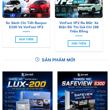
So Sánh Chi Tiết Baojun
VinFast VF2 Ra Mắt: Xe
E100 Và VinFast VF2
Điện Đô Thị Giá Chỉ 188
Triệu Đồng
XEM THÊM
XEM THÊM
SẢN PHẨM MỚI