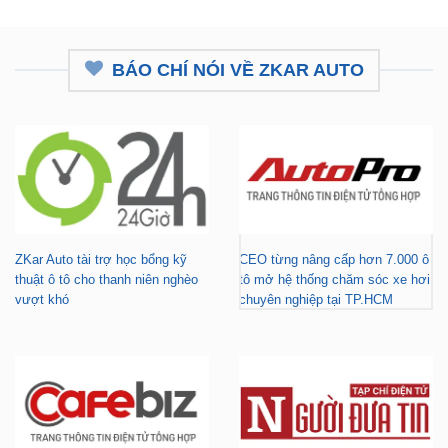
₫16,500,000.
là:
₫12,500,000.
BÁO CHÍ NÓI VỀ ZKAR AUTO
ZKar Auto tài trợ học bổng kỹ
CEO từng nâng cấp hơn 7.000 ô
thuật ô tô cho thanh niên nghèo
tô mở hệ thống chăm sóc xe hơi
vượt khó
chuyên nghiệp tại TP.HCM