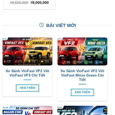
Giá
Giá
₫
9,500,000
₫
9,000,000
gốc
hiện
là:
tại
₫9,500,000.
là:
₫9,000,000.
BÀI VIẾT MỚI
So Sánh VinFast VF2 Với
So Sánh VinFast VF2 Với
VinFast VF3 Chi Tiết
VinFast Minio Green Chi
Tiết
XEM THÊM
XEM THÊM