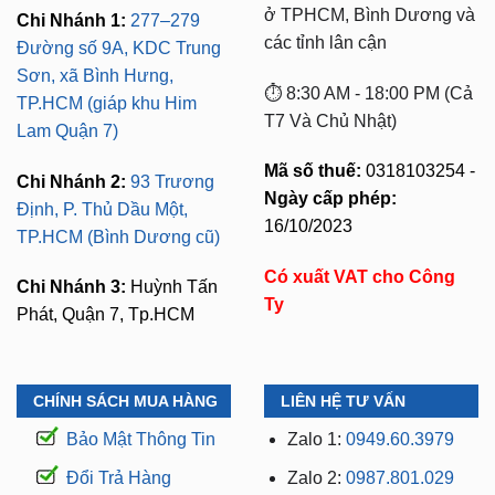
ở TPHCM, Bình Dương và
Chi Nhánh 1:
277–279
các tỉnh lân cận
Đường số 9A, KDC Trung
Sơn, xã Bình Hưng,
⏱️ 8:30 AM - 18:00 PM (Cả
TP.HCM (giáp khu Him
T7 Và Chủ Nhật)
Lam Quận 7)
Mã số thuế:
0318103254 -
Chi Nhánh 2:
93 Trương
Ngày cấp phép:
Định, P. Thủ Dầu Một,
16/10/2023
TP.HCM (Bình Dương cũ)
Có xuất VAT cho Công
Chi Nhánh 3:
Huỳnh Tấn
Ty
Phát, Quận 7, Tp.HCM
CHÍNH SÁCH MUA HÀNG
LIÊN HỆ TƯ VẤN
Bảo Mật Thông Tin
Zalo 1:
0949.60.3979
Đổi Trả Hàng
Zalo 2:
0987.801.029