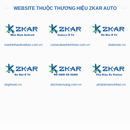
WEBSITE THUỘC THƯƠNG HIỆU ZKAR AUTO
manhinhandroidoto.com.vn
camerahanhtrinhoto.com.vn
dodenoto.vn
dogheoto.vn
dochoixesang.com.vn
phukienotovinfast.vn