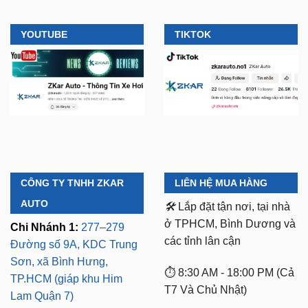
YOUTUBE
TIKTOK
CÔNG TY TNHH ZKAR
LIÊN HỆ MUA HÀNG
AUTO
🛠️
Lắp đặt tận nơi, tại nhà
ở TPHCM, Bình Dương và
Chi Nhánh 1:
277–279
các tỉnh lân cận
Đường số 9A, KDC Trung
Sơn, xã Bình Hưng,
⏱️ 8:30 AM - 18:00 PM (Cả
TP.HCM (giáp khu Him
T7 Và Chủ Nhật)
Lam Quận 7)