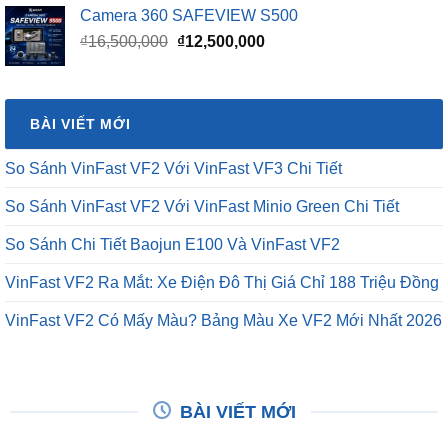
Camera 360 SAFEVIEW S500
Giá
Giá
₫
16,500,000
₫
12,500,000
gốc
hiện
là:
tại
₫16,500,000.
là:
BÀI VIẾT MỚI
₫12,500,000.
So Sánh VinFast VF2 Với VinFast VF3 Chi Tiết
So Sánh VinFast VF2 Với VinFast Minio Green Chi Tiết
So Sánh Chi Tiết Baojun E100 Và VinFast VF2
VinFast VF2 Ra Mắt: Xe Điện Đô Thị Giá Chỉ 188 Triệu Đồng
VinFast VF2 Có Mấy Màu? Bảng Màu Xe VF2 Mới Nhất 2026
BÀI VIẾT MỚI