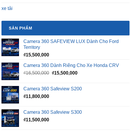
xe tải
SẢN PHẨM
Camera 360 SAFEVIEW LUX Dành Cho Ford
Territory
₫
15,500,000
Camera 360 Dành Riêng Cho Xe Honda CRV
Giá
Giá
₫
16,500,000
₫
15,500,000
gốc
hiện
là:
tại
Camera 360 Safeview S200
₫16,500,000.
là:
₫
11,800,000
₫15,500,000.
Camera 360 Safeview S300
₫
11,500,000