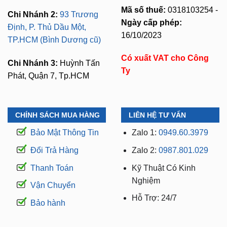
Mã số thuế:
0318103254 -
Chi Nhánh 2:
93 Trương
Ngày cấp phép:
Định, P. Thủ Dầu Một,
16/10/2023
TP.HCM (Bình Dương cũ)
Có xuất VAT cho Công
Chi Nhánh 3:
Huỳnh Tấn
Ty
Phát, Quận 7, Tp.HCM
CHÍNH SÁCH MUA HÀNG
LIÊN HỆ TƯ VẤN
Bảo Mật Thông Tin
Zalo 1:
0949.60.3979
Đổi Trả Hàng
Zalo 2:
0987.801.029
Thanh Toán
Kỹ Thuật Có Kinh
Nghiệm
Vận Chuyển
Hỗ Trợ: 24/7
Bảo hành