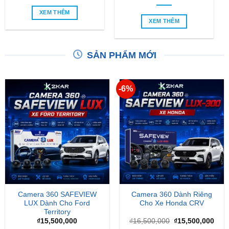
XEM THÊM
XEM THÊM
SẢN PHẨM MỚI
-6%
Camera 360 SAFEVIEW
Camera 360 Dành Riêng
LUX Dành Cho Ford
Cho Xe Honda CRV
Territory
Giá
Giá
₫
15,500,000
₫
16,500,000
₫
15,500,000
gốc
hiện