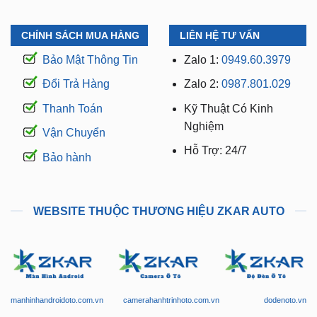
CHÍNH SÁCH MUA HÀNG
LIÊN HỆ TƯ VẤN
Bảo Mật Thông Tin
Zalo 1:
0949.60.3979
Đổi Trả Hàng
Zalo 2:
0987.801.029
Thanh Toán
Kỹ Thuật Có Kinh
Nghiệm
Vận Chuyển
Hỗ Trợ: 24/7
Bảo hành
WEBSITE THUỘC THƯƠNG HIỆU ZKAR AUTO
manhinhandroidoto.com.vn
camerahanhtrinhoto.com.vn
dodenoto.vn