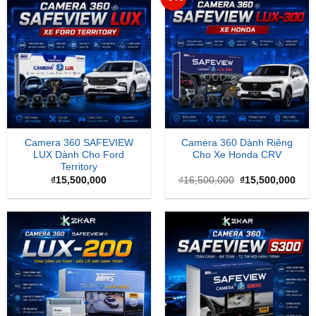
Camera 360 SAFEVIEW
Camera 360 Dành Riêng
LUX Dành Cho Ford
Cho Xe Honda CRV
Territory
Giá
Giá
₫
15,500,000
₫
16,500,000
₫
15,500,000
gốc
hiện
là:
tại
₫16,500,000.
là:
₫15,