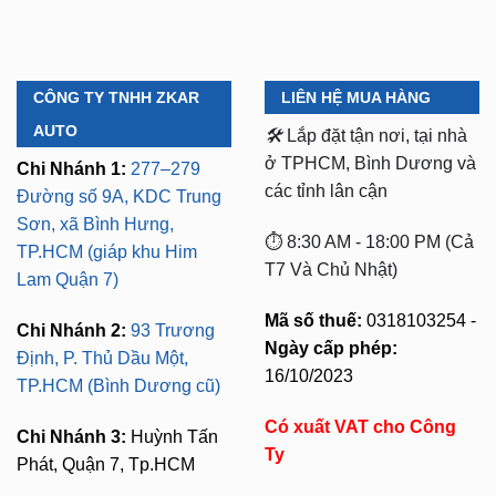
CÔNG TY TNHH ZKAR
LIÊN HỆ MUA HÀNG
AUTO
🛠️
Lắp đặt tận nơi, tại nhà
ở TPHCM, Bình Dương và
Chi Nhánh 1:
277–279
các tỉnh lân cận
Đường số 9A, KDC Trung
Sơn, xã Bình Hưng,
⏱️ 8:30 AM - 18:00 PM (Cả
TP.HCM (giáp khu Him
T7 Và Chủ Nhật)
Lam Quận 7)
Mã số thuế:
0318103254 -
Chi Nhánh 2:
93 Trương
Ngày cấp phép:
Định, P. Thủ Dầu Một,
16/10/2023
TP.HCM (Bình Dương cũ)
Có xuất VAT cho Công
Chi Nhánh 3:
Huỳnh Tấn
Ty
Phát, Quận 7, Tp.HCM