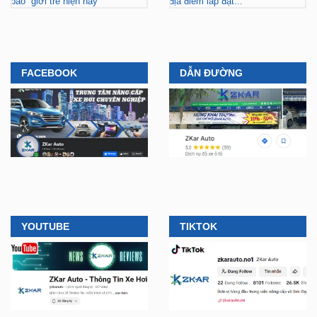
bão” giới trẻ hiện nay
địa điểm lắp đặt...
FACEBOOK
DẪN ĐƯỜNG
YOUTUBE
TIKTOK