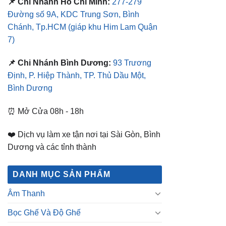
📌 Chi Nhánh Hồ Chí Minh:
277-279
Đường số 9A, KDC Trung Sơn, Bình
Chánh, Tp.HCM
(giáp khu Him Lam Quận
7)
📌 Chi Nhánh Bình Dương:
93 Trương
Định, P. Hiệp Thành, TP. Thủ Dầu Một,
Bình Dương
⏰ Mở Cửa 08h - 18h
❤️ Dịch vụ làm xe tận nơi tại Sài Gòn, Bình
Dương và các tỉnh thành
DANH MỤC SẢN PHẨM
Âm Thanh
Bọc Ghế Và Độ Ghế