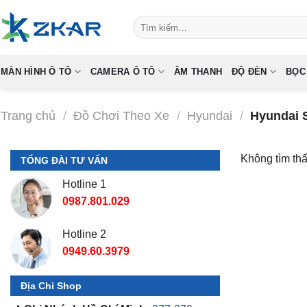
Skip
Tìm
to
kiếm:
content
MÀN HÌNH Ô TÔ
CAMERA Ô TÔ
ÂM THANH
ĐỘ ĐÈN
BỌC
Trang chủ
/
Đồ Chơi Theo Xe
/
Hyundai
/
Hyundai 
Không tìm th
TỔNG ĐÀI TƯ VẤN
Hotline 1
0987.801.029
Hotline 2
0949.60.3979
Địa Chỉ Shop