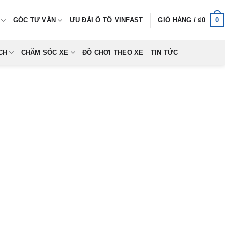
0
GÓC TƯ VẤN
ƯU ĐÃI Ô TÔ VINFAST
GIỎ HÀNG /
₫
0
CH
CHĂM SÓC XE
ĐỒ CHƠI THEO XE
TIN TỨC