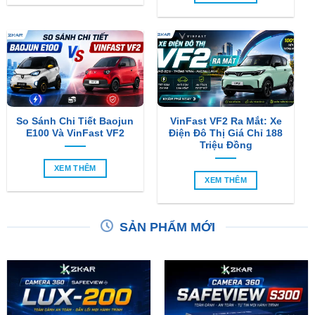
So Sánh Chi Tiết Baojun
VinFast VF2 Ra Mắt: Xe
E100 Và VinFast VF2
Điện Đô Thị Giá Chỉ 188
Triệu Đồng
XEM THÊM
XEM THÊM
SẢN PHẨM MỚI