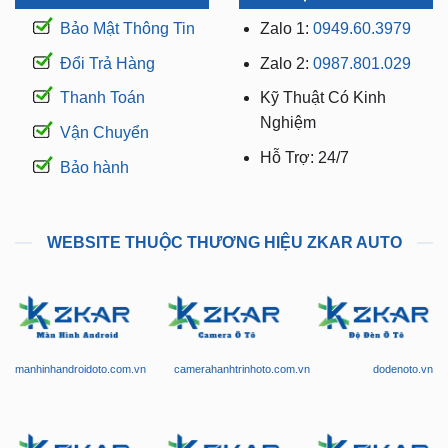
Bảo Mật Thông Tin
Zalo 1:
0949.60.3979
Đổi Trả Hàng
Zalo 2:
0987.801.029
Thanh Toán
Kỹ Thuật Có Kinh
Nghiệm
Vận Chuyển
Hỗ Trợ: 24/7
Bảo hành
WEBSITE THUỘC THƯƠNG HIỆU ZKAR AUTO
manhinhandroidoto.com.vn
camerahanhtrinhoto.com.vn
dodenoto.vn