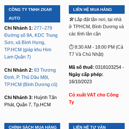
CÔNG TY TNHH ZKAR
LIÊN HỆ MUA HÀNG
AUTO
🛠️
Lắp đặt tận nơi, tại nhà
ở TPHCM, Bình Dương và
Chi Nhánh 1:
277–279
các tỉnh lân cận
Đường số 9A, KDC Trung
Sơn, xã Bình Hưng,
⏱️ 8:30 AM - 18:00 PM (Cả
TP.HCM (giáp khu Him
T7 Và Chủ Nhật)
Lam Quận 7)
Mã số thuế:
0318103254 -
Chi Nhánh 2:
93 Trương
Ngày cấp phép:
Định, P. Thủ Dầu Một,
16/10/2023
TP.HCM (Bình Dương cũ)
Có xuất VAT cho Công
Chi Nhánh 3:
Huỳnh Tấn
Ty
Phát, Quận 7, Tp.HCM
CHÍNH SÁCH MUA HÀNG
LIÊN HỆ TƯ VẤN