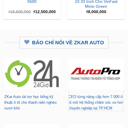
S500
10.33 Inch Cho VinFast
Minio Green
Giá
Giá
₫
16,500,000
₫
12,500,000
₫
8,000,000
gốc
hiện
là:
tại
₫16,500,000.
là:
₫12,500,000.
BÁO CHÍ NÓI VỀ ZKAR AUTO
ZKar Auto tài trợ học bổng kỹ
CEO từng nâng cấp hơn 7.000 ô
thuật ô tô cho thanh niên nghèo
tô mở hệ thống chăm sóc xe hơi
vượt khó
chuyên nghiệp tại TP.HCM