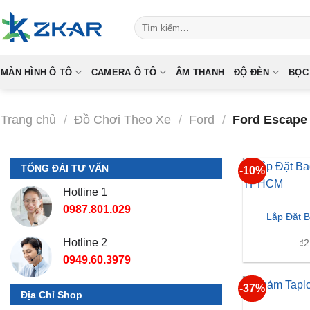
Skip
Tìm
to
kiếm:
content
MÀN HÌNH Ô TÔ
CAMERA Ô TÔ
ÂM THANH
ĐỘ ĐÈN
BỌC
Trang chủ
/
Đồ Chơi Theo Xe
/
Ford
/
Ford Escape
TỔNG ĐÀI TƯ VẤN
-10%
Hotline 1
0987.801.029
Lắp Đặt 
Hotline 2
₫
2
0949.60.3979
-37%
Địa Chỉ Shop