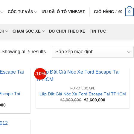
0
GÓC TƯ VẤN
ƯU ĐÃI Ô TÔ VINFAST
GIỎ HÀNG /
₫
0
CH
CHĂM SÓC XE
ĐỒ CHƠI THEO XE
TIN TỨC
Showing all 5 results
-10%
FORD ESCAPE
Escape Tại
Lắp Đặt Giá Nóc Xe Ford Escape Tại TPHCM
Giá
Giá
₫
2,900,000
₫
2,600,000
gốc
hiện
Giá
000
là:
tại
hiện
₫2,900,000.
là:
tại
₫2,600,000.
000.
là:
₫2,600,000.