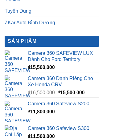
Tuyển Dụng
ZKar Auto Bình Dương
SẢN PHẨM
Camera 360 SAFEVIEW LUX
Dành Cho Ford Territory
₫
15,500,000
Camera 360 Dành Riêng Cho
Xe Honda CRV
Giá
Giá
₫
16,500,000
₫
15,500,000
gốc
hiện
Camera 360 Safeview S200
là:
tại
₫
11,800,000
₫16,500,000.
là:
₫15,500,000.
Camera 360 Safeview S300
₫
11,500,000