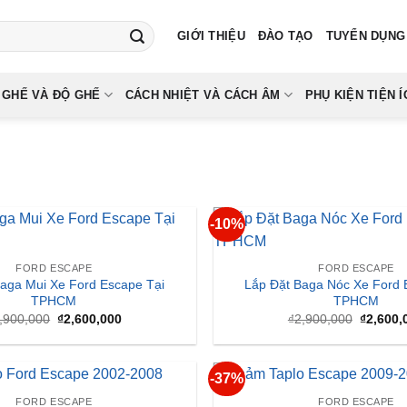
GIỚI THIỆU
ĐÀO TẠO
TUYỂN DỤNG
 GHẾ VÀ ĐỘ GHẾ
CÁCH NHIỆT VÀ CÁCH ÂM
PHỤ KIỆN TIỆN Í
-10%
FORD ESCAPE
FORD ESCAPE
Baga Mui Xe Ford Escape Tại
Lắp Đặt Baga Nóc Xe Ford 
TPHCM
TPHCM
Giá
Giá
Giá
,900,000
₫
2,600,000
₫
2,900,000
₫
2,600,
gốc
hiện
gốc
là:
tại
là:
₫2,900,000.
là:
₫2,900,
₫2,600,000.
-37%
FORD ESCAPE
FORD ESCAPE