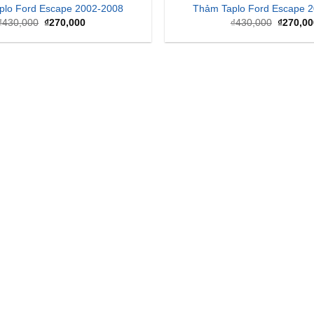
plo Ford Escape 2002-2008
Thảm Taplo Ford Escape 
Giá
Giá
Giá
₫
430,000
₫
270,000
₫
430,000
₫
270,00
gốc
hiện
gốc
là:
tại
là:
₫430,000.
là:
₫430,00
₫270,000.