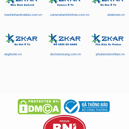
manhinhandroidoto.com.vn
camerahanhtrinhoto.com.vn
dodenoto.vn
dogheoto.vn
dochoixesang.com.vn
phukienotovinfast.vn