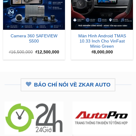
Camera 360 SAFEVIEW
Màn Hình Android TMAS
S500
10.33 Inch Cho VinFast
Minio Green
Giá
Giá
₫
16,500,000
₫
12,500,000
₫
8,000,000
gốc
hiện
là:
tại
₫16,500,000.
là:
₫12,500,000.
BÁO CHÍ NÓI VỀ ZKAR AUTO