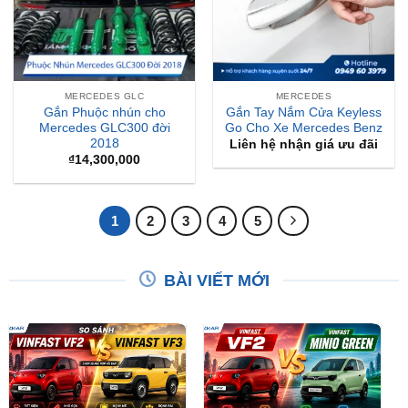
MERCEDES GLC
MERCEDES
Gắn Phuộc nhún cho
Gắn Tay Nắm Cửa Keyless
Mercedes GLC300 đời
Go Cho Xe Mercedes Benz
2018
Liên hệ nhận giá ưu đãi
₫
14,300,000
1
2
3
4
5
BÀI VIẾT MỚI