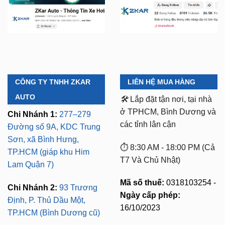
CÔNG TY TNHH ZKAR
LIÊN HỆ MUA HÀNG
AUTO
🛠️
Lắp đặt tận nơi, tại nhà
ở TPHCM, Bình Dương và
Chi Nhánh 1:
277–279
các tỉnh lân cận
Đường số 9A, KDC Trung
Sơn, xã Bình Hưng,
⏱️ 8:30 AM - 18:00 PM (Cả
TP.HCM (giáp khu Him
T7 Và Chủ Nhật)
Lam Quận 7)
Mã số thuế:
0318103254 -
Chi Nhánh 2:
93 Trương
Ngày cấp phép:
Định, P. Thủ Dầu Một,
16/10/2023
TP.HCM (Bình Dương cũ)