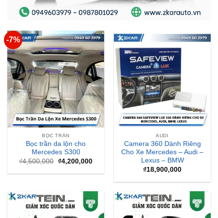
-7%
BỌC TRẦN
AUDI
Bọc trần da lộn cho
Camera 360 Dành Riêng
Mercedes S300
Cho Xe Mercedes – Audi –
Lexus – BMW
Giá
Giá
₫
4,500,000
₫
4,200,000
gốc
hiện
₫
18,900,000
là:
tại
₫4,500,000.
là:
₫4,200,000.