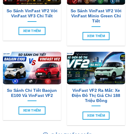
So Sánh VinFast VF2 Với
So Sánh VinFast VF2 Với
VinFast VF3 Chi Tiết
VinFast Minio Green Chi
Tiết
XEM THÊM
XEM THÊM
So Sánh Chi Tiết Baojun
VinFast VF2 Ra Mắt: Xe
E100 Và VinFast VF2
Điện Đô Thị Giá Chỉ 188
Triệu Đồng
XEM THÊM
XEM THÊM