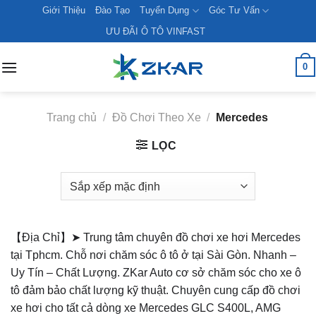
Skip
Giới Thiệu
Đào Tạo
Tuyển Dụng
Góc Tư Vấn
to
ƯU ĐÃI Ô TÔ VINFAST
content
0
Trang chủ
/
Đồ Chơi Theo Xe
/
Mercedes
LỌC
【Địa Chỉ】➤ Trung tâm chuyên đồ chơi xe hơi Mercedes
tại Tphcm. Chỗ nơi chăm sóc ô tô ở tại Sài Gòn. Nhanh –
Uy Tín – Chất Lượng. ZKar Auto cơ sở chăm sóc cho xe ô
tô đảm bảo chất lượng kỹ thuật. Chuyên cung cấp đồ chơi
xe hơi cho tất cả dòng xe Mercedes GLC S400L, AMG