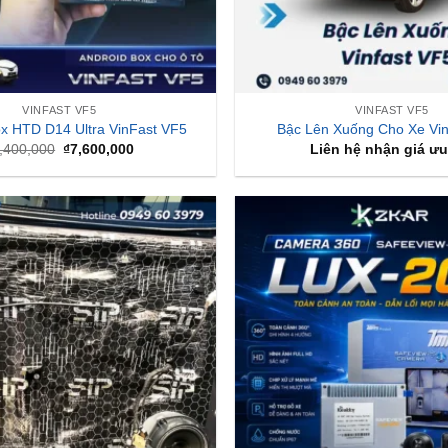
VINFAST VF5
VINFAST VF5
ox HTD D14 Ultra VinFast VF5
Bậc Lên Xuống Cho Xe Vi
Giá
Giá
,400,000
₫
7,600,000
Liên hệ nhận giá ưu
gốc
hiện
là:
tại
₫8,400,000.
là:
₫7,600,000.