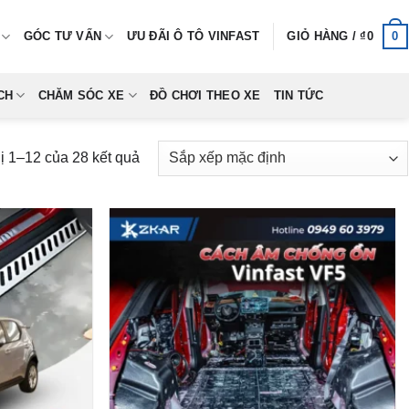
0
GÓC TƯ VẤN
ƯU ĐÃI Ô TÔ VINFAST
GIỎ HÀNG /
₫
0
CH
CHĂM SÓC XE
ĐỒ CHƠI THEO XE
TIN TỨC
hị 1–12 của 28 kết quả