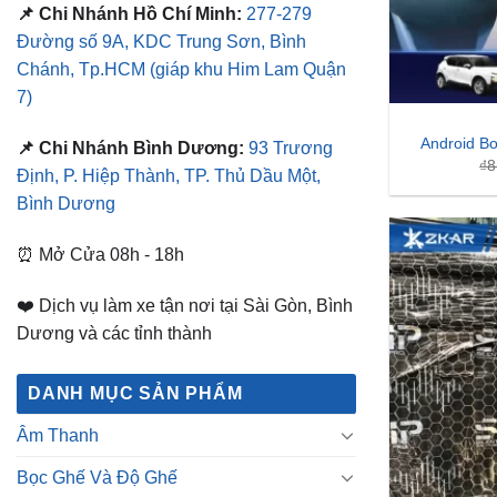
📌 Chi Nhánh Hồ Chí Minh:
277-279
Đường số 9A, KDC Trung Sơn, Bình
Chánh, Tp.HCM
(giáp khu Him Lam Quận
7)
Android B
📌 Chi Nhánh Bình Dương:
93 Trương
₫
8
Định, P. Hiệp Thành, TP. Thủ Dầu Một,
Bình Dương
⏰ Mở Cửa 08h - 18h
❤️ Dịch vụ làm xe tận nơi tại Sài Gòn, Bình
Dương và các tỉnh thành
DANH MỤC SẢN PHẨM
Âm Thanh
Bọc Ghế Và Độ Ghế