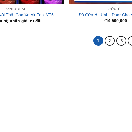
VINFAST VF5
CỬA HÍT
ội Thất Cho Xe VinFast VF5
Độ Cửa Hít Uni – Door Cho 
n hệ nhận giá ưu đãi
₫
14,500,000
1
2
3