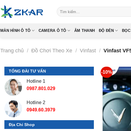
Skip
Tìm
to
kiếm:
content
MÀN HÌNH Ô TÔ
CAMERA Ô TÔ
ÂM THANH
ĐỘ ĐÈN
BỌC
Trang chủ
/
Đồ Chơi Theo Xe
/
Vinfast
/
Vinfast VF
TỔNG ĐÀI TƯ VẤN
-10%
Hotline 1
0987.801.029
Hotline 2
0949.60.3979
Địa Chỉ Shop