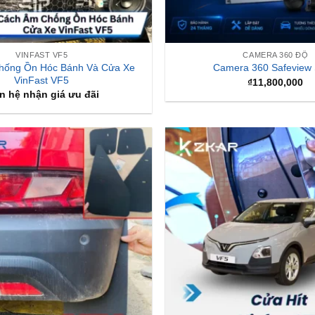
VINFAST VF5
CAMERA 360 ĐỘ
hống Ồn Hóc Bánh Và Cửa Xe
Camera 360 Safeview
VinFast VF5
₫
11,800,000
n hệ nhận giá ưu đãi