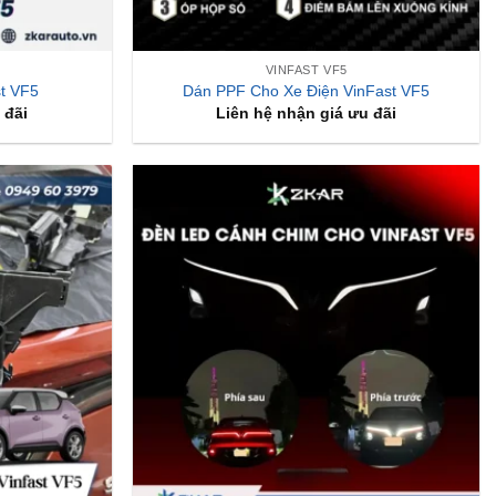
VINFAST VF5
t VF5
Dán PPF Cho Xe Điện VinFast VF5
 đãi
Liên hệ nhận giá ưu đãi