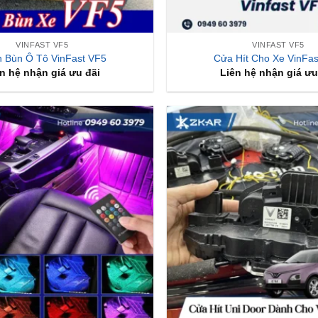
VINFAST VF5
VINFAST VF5
 Bùn Ô Tô VinFast VF5
Cửa Hít Cho Xe VinFas
n hệ nhận giá ưu đãi
Liên hệ nhận giá ưu