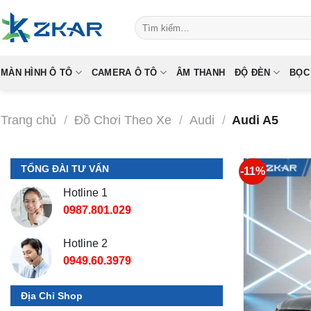
Skip
Tìm
to
kiếm:
content
MÀN HÌNH Ô TÔ
CAMERA Ô TÔ
ÂM THANH
ĐỘ ĐÈN
BỌC
Trang chủ
/
Đồ Chơi Theo Xe
/
Audi
/
Audi A5
TỔNG ĐÀI TƯ VẤN
-11%
Hotline 1
0987.801.029
Hotline 2
0949.60.3979
Địa Chỉ Shop