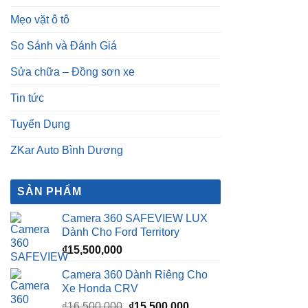
Mẹo vặt ô tô
So Sánh và Đánh Giá
Sửa chữa – Đồng sơn xe
Tin tức
Tuyển Dụng
ZKar Auto Bình Dương
SẢN PHẨM
Camera 360 SAFEVIEW LUX
Dành Cho Ford Territory
₫
15,500,000
Camera 360 Dành Riêng Cho
Xe Honda CRV
Giá
Giá
₫
16,500,000
₫
15,500,000