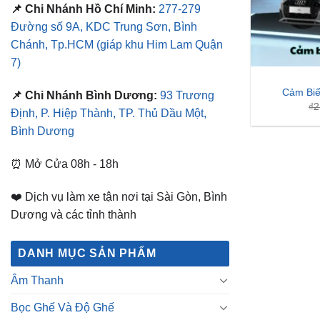
📌 Chi Nhánh Hồ Chí Minh:
277-279
Đường số 9A, KDC Trung Sơn, Bình
Chánh, Tp.HCM
(giáp khu Him Lam Quận
7)
Cảm Biế
📌 Chi Nhánh Bình Dương:
93 Trương
₫
2
Định, P. Hiệp Thành, TP. Thủ Dầu Một,
Bình Dương
⏰ Mở Cửa 08h - 18h
❤️ Dịch vụ làm xe tận nơi tại Sài Gòn, Bình
Dương và các tỉnh thành
DANH MỤC SẢN PHẨM
Âm Thanh
Bọc Ghế Và Độ Ghế