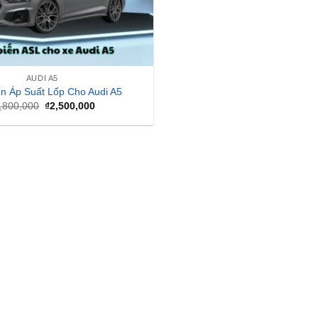
AUDI A5
n Áp Suất Lốp Cho Audi A5
Giá
Giá
,800,000
₫
2,500,000
gốc
hiện
là:
tại
₫2,800,000.
là:
₫2,500,000.