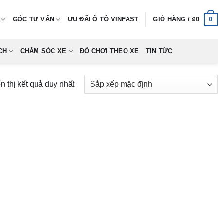
0
GÓC TƯ VẤN
ƯU ĐÃI Ô TÔ VINFAST
GIỎ HÀNG /
₫
0
CH
CHĂM SÓC XE
ĐỒ CHƠI THEO XE
TIN TỨC
n thị kết quả duy nhất