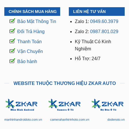
CHÍNH SÁCH MUA HÀNG
LIÊN HỆ TƯ VẤN
Bảo Mật Thông Tin
Zalo 1:
0949.60.3979
Đổi Trả Hàng
Zalo 2:
0987.801.029
Thanh Toán
Kỹ Thuật Có Kinh
Nghiệm
Vận Chuyển
Hỗ Trợ: 24/7
Bảo hành
WEBSITE THUỘC THƯƠNG HIỆU ZKAR AUTO
manhinhandroidoto.com.vn
camerahanhtrinhoto.com.vn
dodenoto.vn