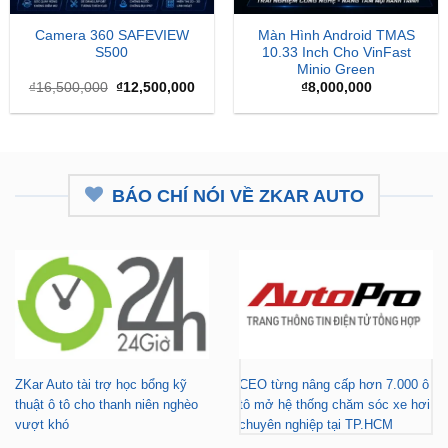
Camera 360 SAFEVIEW
Màn Hình Android TMAS
S500
10.33 Inch Cho VinFast
Minio Green
Giá
Giá
₫
16,500,000
₫
12,500,000
₫
8,000,000
gốc
hiện
là:
tại
₫16,500,000.
là:
₫12,500,000.
BÁO CHÍ NÓI VỀ ZKAR AUTO
ZKar Auto tài trợ học bổng kỹ
CEO từng nâng cấp hơn 7.000 ô
thuật ô tô cho thanh niên nghèo
tô mở hệ thống chăm sóc xe hơi
vượt khó
chuyên nghiệp tại TP.HCM