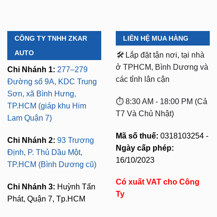
CÔNG TY TNHH ZKAR
LIÊN HỆ MUA HÀNG
AUTO
🛠️
Lắp đặt tận nơi, tại nhà
ở TPHCM, Bình Dương và
Chi Nhánh 1:
277–279
các tỉnh lân cận
Đường số 9A, KDC Trung
Sơn, xã Bình Hưng,
⏱️ 8:30 AM - 18:00 PM (Cả
TP.HCM (giáp khu Him
T7 Và Chủ Nhật)
Lam Quận 7)
Mã số thuế:
0318103254 -
Chi Nhánh 2:
93 Trương
Ngày cấp phép:
Định, P. Thủ Dầu Một,
16/10/2023
TP.HCM (Bình Dương cũ)
Có xuất VAT cho Công
Chi Nhánh 3:
Huỳnh Tấn
Ty
Phát, Quận 7, Tp.HCM