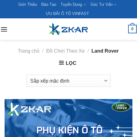
Skip
Giới Thiệu
Đào Tạo
Tuyển Dụng
Góc Tư Vấn
to
ƯU ĐÃI Ô TÔ VINFAST
content
0
Trang chủ
/
Đồ Chơi Theo Xe
/
Land Rover
LỌC