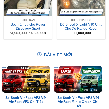
BỌC TRẦN
ĐỘ BI PHA COS
Bọc trần da cho Rover
Độ Bi Led X-Light V30 Ultra
Discovery Sport
Cho Xe Range Rover
Giá
Giá
₫
4,500,000
₫
4,300,000
₫
11,000,000
gốc
hiện
là:
tại
₫4,500,000.
là:
₫4,300,000.
BÀI VIẾT MỚI
So Sánh VinFast VF2 Với
So Sánh VinFast VF2 Với
VinFast VF3 Chi Tiết
VinFast Minio Green Chi
Tiết