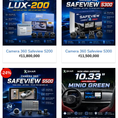
Camera 360 Safeview S200
Camera 360 Safeview S300
₫
11,800,000
₫
11,500,000
-24%