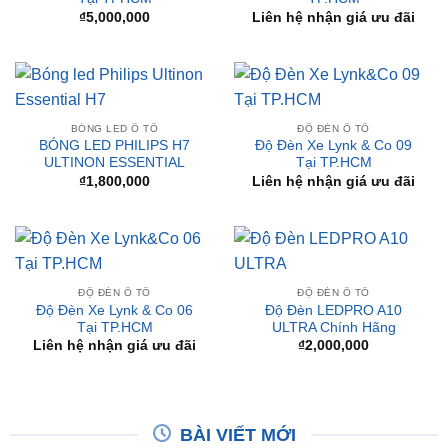
ĐỘ ĐÈN Ô TÔ
BYD DOLPHIN
Độ Đèn Cho Xe Lynk & Co
Độ Đèn Xe BYD Dolphin Tại
Tại TPHCM
TP.HCM
₫
5,000,000
Liên hệ nhận giá ưu đãi
BÓNG LED Ô TÔ
ĐỘ ĐÈN Ô TÔ
BÓNG LED PHILIPS H7
Độ Đèn Xe Lynk & Co 09
ULTINON ESSENTIAL
Tại TP.HCM
₫
1,800,000
Liên hệ nhận giá ưu đãi
ĐỘ ĐÈN Ô TÔ
ĐỘ ĐÈN Ô TÔ
Độ Đèn Xe Lynk & Co 06
Độ Đèn LEDPRO A10
Tại TP.HCM
ULTRA Chính Hãng
Liên hệ nhận giá ưu đãi
₫
2,000,000