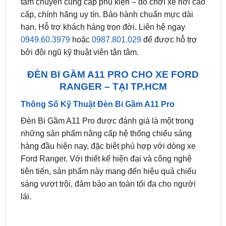
Đèn Bi Gầm A11 Pro Cho Xe Ford Ranger Tại
TPHCM
. Địa chỉ đèn bi gầm cho ô tô
Ford
Ranger
chính hãng. Giá ưu đãi ✔️. ZKar Auto trung
tâm chuyên cung cấp phụ kiện – đồ chơi xe hơi cao
cấp, chính hãng uy tín. Bảo hành chuẩn mực dài
hạn. Hỗ trợ khách hàng trọn đời. Liên hệ ngay
0949.60.3979
hoặc
0987.801.029
để được hỗ trợ
bởi đội ngũ kỹ thuật viên tận tâm.
ĐÈN BI GẦM A11 PRO CHO XE FORD
RANGER – TẠI TP.HCM
Thông Số Kỹ Thuật Đèn Bi Gầm A11 Pro
Đèn Bi Gầm A11 Pro được đánh giá là một trong
những sản phẩm nâng cấp hệ thống chiếu sáng
hàng đầu hiện nay, đặc biệt phù hợp với dòng xe
Ford Ranger. Với thiết kế hiện đại và công nghệ
tiên tiến, sản phẩm này mang đến hiệu quả chiếu
sáng vượt trội, đảm bảo an toàn tối đa cho người