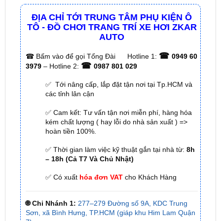
Đội ngũ kỹ thuật viên nhiều năm kinh nghiệm từ
ZKar Auto sẽ chăm sóc xe cho quý khách hàng chu
đáo và tận tâm nhất.
ĐỊA CHỈ TỚI TRUNG TÂM PHỤ KIỆN Ô
TÔ - ĐỒ CHƠI TRANG TRÍ XE HƠI ZKAR
AUTO
☎
☎
Bấm vào để gọi Tổng Đài
Hotline 1:
0949 60
☎
3979
– Hotline 2:
0987 801 029
✅ Tới nâng cấp, lắp đặt tận nơi tại Tp.HCM và
các tỉnh lân cận
✅ Cam kết: Tư vấn tận nơi miễn phí, hàng hóa
kém chất lượng ( hay lỗi do nhà sản xuất ) =>
hoàn tiền 100%.
✅ Thời gian làm việc kỹ thuật gắn tại nhà từ:
8h
– 18h (Cả T7 Và Chủ Nhật)
✅ Có xuất
hóa đơn VAT
cho Khách Hàng