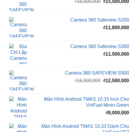
₫
15,500,000
Camera 360 Dành Riêng Cho Xe Honda CRV
Giá
G
₫
16,500,000
₫
15,500,000
gốc
h
là:
t
₫16,500,000.
l
Camera 360 Safeview S200
₫
₫
11,800,000
Camera 360 Safeview S300
₫
11,500,000
Camera 360 SAFEVIEW S500
Giá
G
₫
16,500,000
₫
12,500,000
gốc
h
là:
t
₫16,500,000.
l
Màn Hình Android TMAS 10.33 Inch Cho
₫
VinFast Minio Green