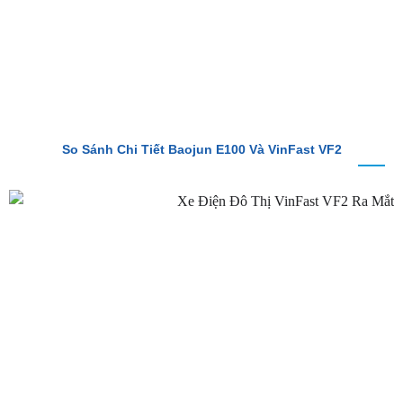
So Sánh Chi Tiết Baojun E100 Và VinFast VF2