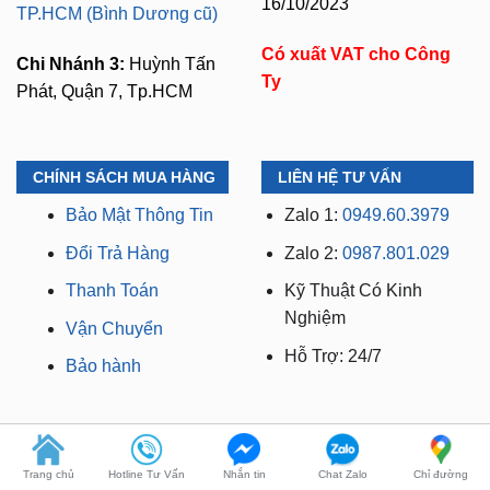
Mã số thuế:
0318103254 -
Chi Nhánh 2:
93 Trương
Ngày cấp phép:
Định, P. Thủ Dầu Một,
16/10/2023
TP.HCM (Bình Dương cũ)
Có xuất VAT cho Công
Chi Nhánh 3:
Huỳnh Tấn
Ty
Phát, Quận 7, Tp.HCM
CHÍNH SÁCH MUA HÀNG
LIÊN HỆ TƯ VẤN
Bảo Mật Thông Tin
Zalo 1:
0949.60.3979
Đổi Trả Hàng
Zalo 2:
0987.801.029
Thanh Toán
Kỹ Thuật Có Kinh
Nghiệm
Vận Chuyển
Hỗ Trợ: 24/7
Bảo hành
Trang chủ
Hotline Tư Vấn
Nhắn tin
Chat Zalo
Chỉ đường