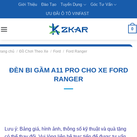
Skip
Giới Thiệu
Đào Tạo
Tuyển Dụng
Góc Tư Vấn
to
ƯU ĐÃI Ô TÔ VINFAST
content
0
rang chủ
/
Đồ Chơi Theo Xe
/
Ford
/
Ford Ranger
ĐÈN BI GẦM A11 PRO CHO XE FORD
RANGER
Lưu ý: Bảng giá, hình ảnh, thông số kỹ thuật và quà tặng
có thể thay đổi. Vui lòng liên hê trực tiếp để được tư vấn