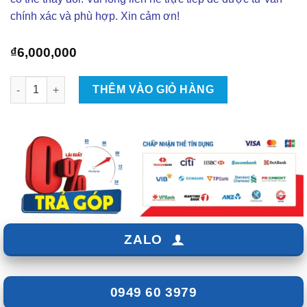
chính xác và phù hợp. Xin cảm ơn!
₫
6,000,000
ĐÈN BI GẦM A11 PRO CHO XE FORD RANGER số lượng
THÊM VÀO GIỎ HÀNG
ZALO
0949 60 3979