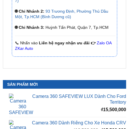
🌐 Chi Nhánh 1:
277–279 Đường số 9A, KDC Trung
Sơn, xã Bình Hưng, TP.HCM (giáp khu Him Lam Quận
7)
🌐 Chi Nhánh 2:
93 Trương Định, Phường Thủ Dầu
Một, Tp.HCM (Bình Dương cũ)
🌐 Chi Nhánh 3:
Huỳnh Tấn Phát, Quận 7, Tp.HCM
📞 Nhấn vào
Liên hệ ngay nhận ưu đãi 👉
Zalo OA
ZKar Auto
SẢN PHẨM MỚI
Camera 360 SAFEVIEW LUX Dành Cho Ford
Territory