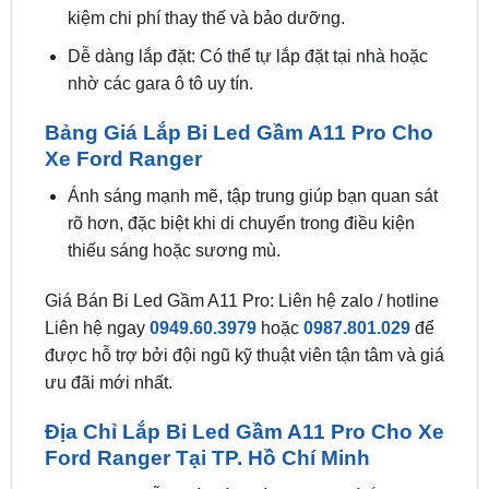
bảo đèn hoạt động ổn định trong mọi điều kiện
thời tiết khắc nghiệt.
Tuổi thọ cao: Lên đến 50.000 giờ, giúp bạn tiết
kiệm chi phí thay thế và bảo dưỡng.
Dễ dàng lắp đặt: Có thể tự lắp đặt tại nhà hoặc
nhờ các gara ô tô uy tín.
Bảng Giá Lắp Bi Led Gầm A11 Pro Cho
Xe Ford Ranger
Ánh sáng mạnh mẽ, tập trung giúp bạn quan sát
rõ hơn, đặc biệt khi di chuyển trong điều kiện
thiếu sáng hoặc sương mù.
Giá Bán Bi Led Gầm A11 Pro: Liên hệ zalo / hotline
Liên hệ ngay
0949.60.3979
hoặc
0987.801.029
để
được hỗ trợ bởi đội ngũ kỹ thuật viên tận tâm và giá
ưu đãi mới nhất.