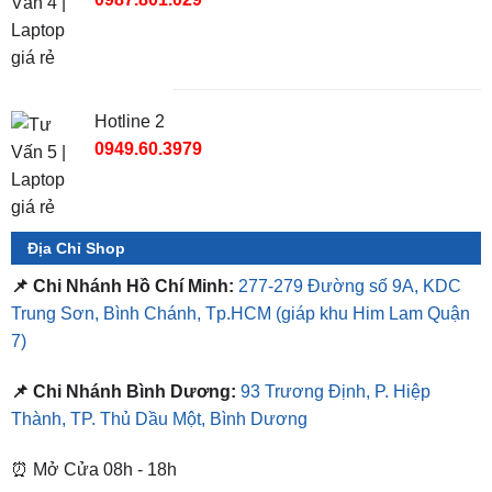
TỔNG ĐÀI TƯ VẤN
Hotline 1
0987.801.029
Hotline 2
0949.60.3979
Địa Chỉ Shop
📌 Chi Nhánh Hồ Chí Minh:
277-279 Đường số 9A, KDC
Trung Sơn, Bình Chánh, Tp.HCM
(giáp khu Him Lam Quận
7)
📌 Chi Nhánh Bình Dương:
93 Trương Định, P. Hiệp