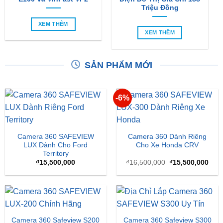
So Sánh Chi Tiết Baojun
VinFast VF2 Ra Mắt: Xe
E100 Và VinFast VF2
Điện Đô Thị Giá Chỉ 188
Triệu Đồng
XEM THÊM
XEM THÊM
SẢN PHẨM MỚI
-6%
Camera 360 SAFEVIEW
Camera 360 Dành Riêng
LUX Dành Cho Ford
Cho Xe Honda CRV
Territory
Giá
Giá
₫
15,500,000
₫
16,500,000
₫
15,500,000
gốc
hiện
là:
tại
₫16,500,000.
là: