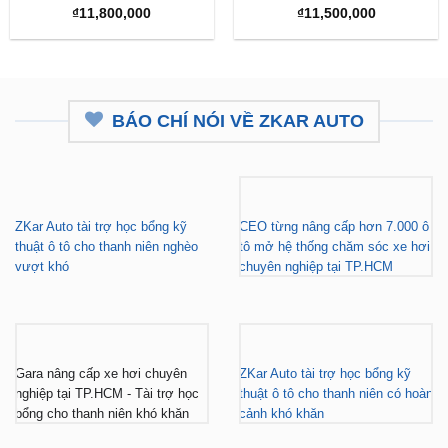
₫15,
Camera 360 Safeview S200
Camera 360 Safeview S300
₫
11,800,000
₫
11,500,000
BÁO CHÍ NÓI VỀ ZKAR AUTO
ZKar Auto tài trợ học bổng kỹ
CEO từng nâng cấp hơn 7.000 ô
thuật ô tô cho thanh niên nghèo
tô mở hệ thống chăm sóc xe hơi
vượt khó
chuyên nghiệp tại TP.HCM