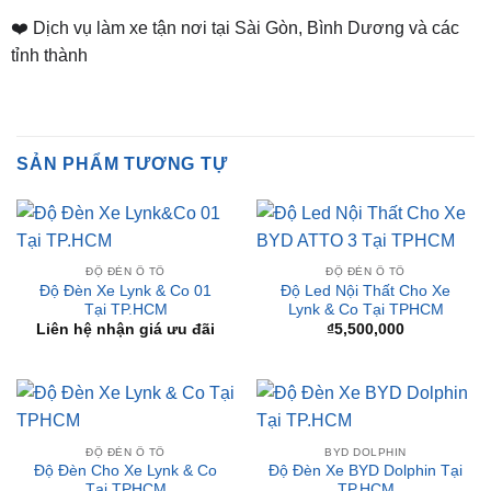
Thành, TP. Thủ Dầu Một, Bình Dương
⏰ Mở Cửa 08h - 18h
❤️ Dịch vụ làm xe tận nơi tại Sài Gòn, Bình Dương và các
tỉnh thành
SẢN PHẨM TƯƠNG TỰ
ĐỘ ĐÈN Ô TÔ
ĐỘ ĐÈN Ô TÔ
Độ Đèn Xe Lynk & Co 01
Độ Led Nội Thất Cho Xe
Tại TP.HCM
Lynk & Co Tại TPHCM
Liên hệ nhận giá ưu đãi
₫
5,500,000