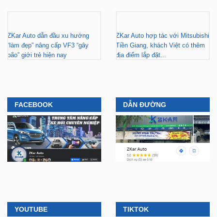
Gara nâng cấp xe hơi chuyên
ZKar Auto tài trợ học bổng kỹ
nghiệp tại TP.HCM - Tài trợ học
thuật ô tô cho thanh niên có hoàn
bổng cho thanh niên khó khăn
cảnh khó khăn
ZKar Auto dẫn đầu xu hướng
ZKar Auto hợp tác với Mitsubishi
“làm đẹp” nâng cấp VF3 “gây
Tiền Giang, khách Việt có thêm
bão” giới trẻ hiện nay
địa điểm lắp đặt...
FACEBOOK
DẪN ĐƯỜNG