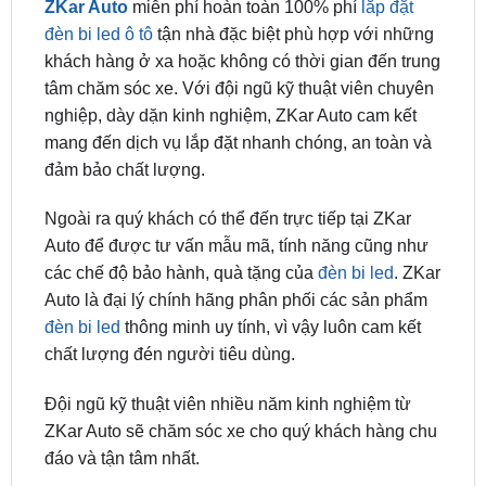
Địa Chỉ Lắp Bi Led Gầm A11 Pro Cho Xe
Ford Ranger Tại TP. Hồ Chí Minh
ZKar Auto
miễn phí hoàn toàn 100% phí
lắp đặt
đèn bi led ô tô
tận nhà đặc biệt phù hợp với những
khách hàng ở xa hoặc không có thời gian đến trung
tâm chăm sóc xe. Với đội ngũ kỹ thuật viên chuyên
nghiệp, dày dặn kinh nghiệm, ZKar Auto cam kết
mang đến dịch vụ lắp đặt nhanh chóng, an toàn và
đảm bảo chất lượng.
Ngoài ra quý khách có thể đến trực tiếp tại ZKar
Auto để được tư vấn mẫu mã, tính năng cũng như
các chế độ bảo hành, quà tặng của
đèn bi led
. ZKar
Auto là đại lý chính hãng phân phối các sản phẩm
đèn bi led
thông minh uy tính, vì vậy luôn cam kết
chất lượng đén người tiêu dùng.