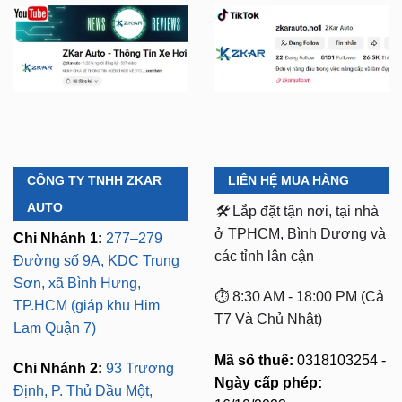
YOUTUBE
TIKTOK
CÔNG TY TNHH ZKAR
LIÊN HỆ MUA HÀNG
AUTO
🛠️
Lắp đặt tận nơi, tại nhà
ở TPHCM, Bình Dương và
Chi Nhánh 1:
277–279
các tỉnh lân cận
Đường số 9A, KDC Trung
Sơn, xã Bình Hưng,
⏱️ 8:30 AM - 18:00 PM (Cả
TP.HCM (giáp khu Him
T7 Và Chủ Nhật)
Lam Quận 7)