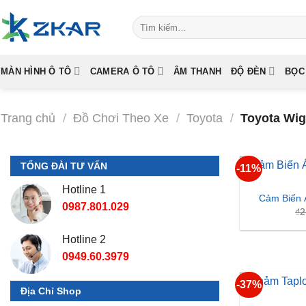
Skip
Tìm
to
kiếm:
content
MÀN HÌNH Ô TÔ
CAMERA Ô TÔ
ÂM THANH
ĐỘ ĐÈN
BỌC
Trang chủ
/
Đồ Chơi Theo Xe
/
Toyota
/
Toyota Wi
TỔNG ĐÀI TƯ VẤN
-11%
Hotline 1
Cảm Biến 
0987.801.029
₫
2
Hotline 2
0949.60.3979
-37%
Địa Chỉ Shop