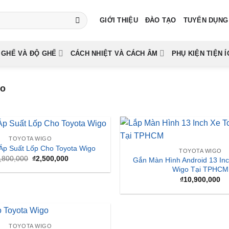
GIỚI THIỆU
ĐÀO TẠO
TUYỂN DỤNG
 GHẾ VÀ ĐỘ GHẾ
CÁCH NHIỆT VÀ CÁCH ÂM
PHỤ KIỆN TIỆN Í
go
TOYOTA WIGO
Áp Suất Lốp Cho Toyota Wigo
TOYOTA WIGO
Giá
Giá
,800,000
₫
2,500,000
Gắn Màn Hình Android 13 Inc
gốc
hiện
Wigo Tại TPHCM
là:
tại
₫2,800,000.
là:
₫
10,900,000
₫2,500,000.
TOYOTA WIGO