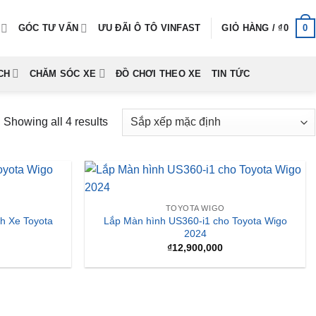
0
GÓC TƯ VẤN
ƯU ĐÃI Ô TÔ VINFAST
GIỎ HÀNG /
₫
0
CH
CHĂM SÓC XE
ĐỒ CHƠI THEO XE
TIN TỨC
Showing all 4 results
TOYOTA WIGO
h Xe Toyota
Lắp Màn hình US360-i1 cho Toyota Wigo
2024
₫
12,900,000