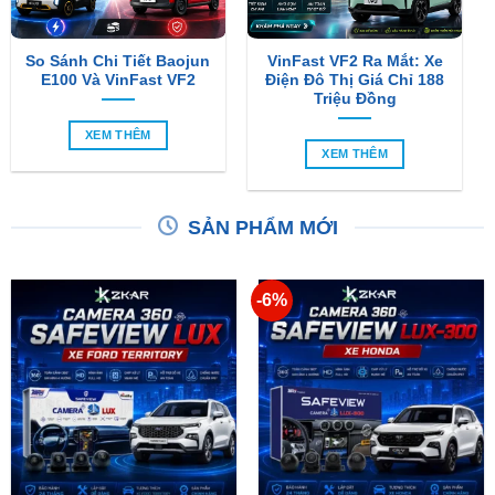
So Sánh Chi Tiết Baojun
VinFast VF2 Ra Mắt: Xe
E100 Và VinFast VF2
Điện Đô Thị Giá Chỉ 188
Triệu Đồng
XEM THÊM
XEM THÊM
SẢN PHẨM MỚI
-6%