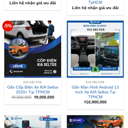
TpHCM
Liên hệ nhận giá ưu đãi
Liên hệ nhận giá ưu đãi
-5%
KIA SELTOS
KIA SELTOS
Gắn Cốp Điện Xe KIA Seltos
Gắn Màn Hình Android 13
2020+ Tại TPHCM
Inch Xe KIA Seltos Tại
TPHCM
Giá
Giá
₫
9,500,000
₫
9,000,000
gốc
hiện
₫
10,900,000
là:
tại
₫9,500,000.
là:
₫9,000,000.