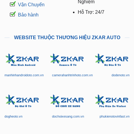
Nghiệm
Vận Chuyển
Hỗ Trợ: 24/7
Bảo hành
WEBSITE THUỘC THƯƠNG HIỆU ZKAR AUTO
manhinhandroidoto.com.vn
camerahanhtrinhoto.com.vn
dodenoto.vn
dogheoto.vn
dochoixesang.com.vn
phukienotovinfast.vn