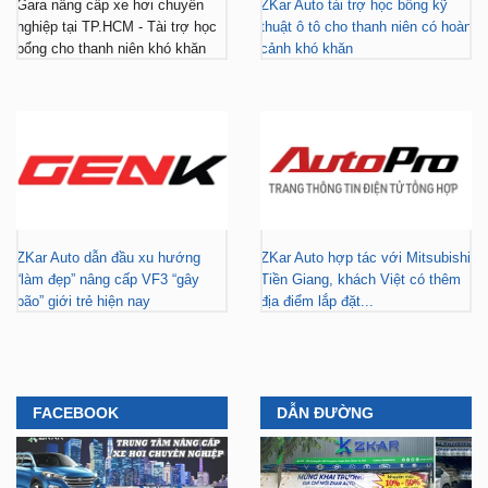
Gara nâng cấp xe hơi chuyên
ZKar Auto tài trợ học bổng kỹ
nghiệp tại TP.HCM - Tài trợ học
thuật ô tô cho thanh niên có hoàn
bổng cho thanh niên khó khăn
cảnh khó khăn
ZKar Auto dẫn đầu xu hướng
ZKar Auto hợp tác với Mitsubishi
“làm đẹp” nâng cấp VF3 “gây
Tiền Giang, khách Việt có thêm
bão” giới trẻ hiện nay
địa điểm lắp đặt...
FACEBOOK
DẪN ĐƯỜNG