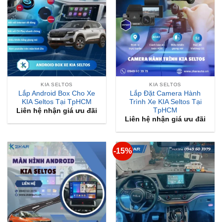
KIA SELTOS
KIA SELTOS
Lắp Android Box Cho Xe
Lắp Đặt Camera Hành
KIA Seltos Tại TpHCM
Trình Xe KIA Seltos Tại
TpHCM
Liên hệ nhận giá ưu đãi
Liên hệ nhận giá ưu đãi
-15%