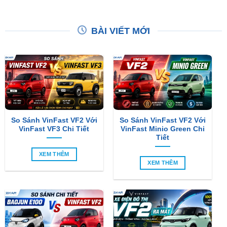
₫270,00
₫2,390,000.
là:
₫2,190,000.
BÀI VIẾT MỚI
So Sánh VinFast VF2 Với
So Sánh VinFast VF2 Với
VinFast VF3 Chi Tiết
VinFast Minio Green Chi
Tiết
XEM THÊM
XEM THÊM