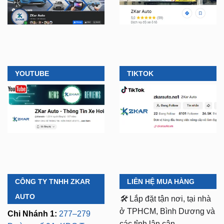
YOUTUBE
TIKTOK
CÔNG TY TNHH ZKAR
LIÊN HỆ MUA HÀNG
AUTO
🛠️
Lắp đặt tận nơi, tại nhà
ở TPHCM, Bình Dương và
Chi Nhánh 1:
277–279
các tỉnh lân cận