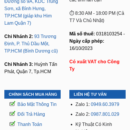
Đường số 9A, KDC Trung
Sơn, xã Bình Hưng,
⏱️ 8:30 AM - 18:00 PM (Cả
TP.HCM (giáp khu Him
T7 Và Chủ Nhật)
Lam Quận 7)
Mã số thuế:
0318103254 -
Chi Nhánh 2:
93 Trương
Ngày cấp phép:
Định, P. Thủ Dầu Một,
16/10/2023
TP.HCM (Bình Dương cũ)
Có xuất VAT cho Công
Chi Nhánh 3:
Huỳnh Tấn
Ty
Phát, Quận 7, Tp.HCM
CHÍNH SÁCH MUA HÀNG
LIÊN HỆ TƯ VẤN
Bảo Mật Thông Tin
Zalo 1:
0949.60.3979
Đổi Trả Hàng
Zalo 2:
0987.801.029
Thanh Toán
Kỹ Thuật Có Kinh