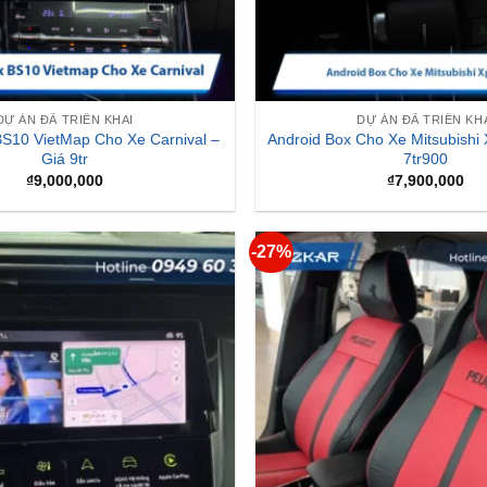
DỰ ÁN ĐÃ TRIỂN KHAI
DỰ ÁN ĐÃ TRIỂN KH
BS10 VietMap Cho Xe Carnival –
Android Box Cho Xe Mitsubishi
Giá 9tr
7tr900
₫
9,000,000
₫
7,900,000
-27%