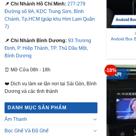
📌 Chi Nhánh Hồ Chí Minh:
277-279
Đường số 9A, KDC Trung Sơn, Bình
Chánh, Tp.HCM
(giáp khu Him Lam Quận
7)
Andoid Box 
📌 Chi Nhánh Bình Dương:
93 Trương
Định, P. Hiệp Thành, TP. Thủ Dầu Một,
Bình Dương
⏰ Mở Cửa 08h - 18h
-18%
❤️ Dịch vụ làm xe tận nơi tại Sài Gòn, Bình
Dương và các tỉnh thành
DANH MỤC SẢN PHẨM
Âm Thanh
Bọc Ghế Và Độ Ghế