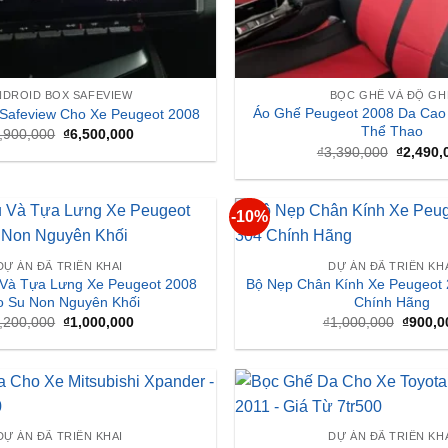
NDROID BOX SAFEVIEW
BỌC GHẾ VÀ ĐỘ GH
Áo Ghế Peugeot 2008 Da Ca
 Safeview Cho Xe Peugeot 2008
Thể Thao
Giá
Giá
,900,000
₫
6,500,000
gốc
hiện
Giá
₫
3,390,000
₫
2,490,
là:
tại
gốc
₫7,900,000.
là:
là:
₫6,500,000.
₫3,390,
-10%
DỰ ÁN ĐÃ TRIỂN KHAI
DỰ ÁN ĐÃ TRIỂN KH
 Và Tựa Lưng Xe Peugeot 2008
Bộ Nẹp Chân Kính Xe Peugeot 
o Su Non Nguyên Khối
Chính Hãng
Giá
Giá
Giá
,200,000
₫
1,000,000
₫
1,000,000
₫
900,0
gốc
hiện
gốc
là:
tại
là:
₫1,200,000.
là:
₫1,000
₫1,000,000.
DỰ ÁN ĐÃ TRIỂN KHAI
DỰ ÁN ĐÃ TRIỂN KH