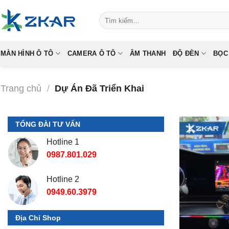
Skip
Tìm
to
kiếm:
content
MÀN HÌNH Ô TÔ
CAMERA Ô TÔ
ÂM THANH
ĐỘ ĐÈN
BỌC
Trang chủ
/
Dự Án Đã Triển Khai
TỔNG ĐÀI TƯ VẤN
Hotline 1
0987.801.029
Hotline 2
0949.60.3979
Địa Chỉ Shop