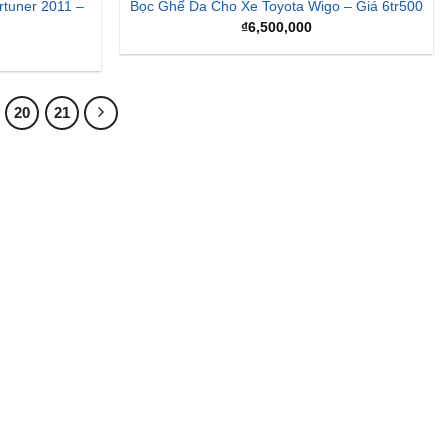
tuner 2011 –
Bọc Ghế Da Cho Xe Toyota Wigo – Giá 6tr500
₫
6,500,000
20
21