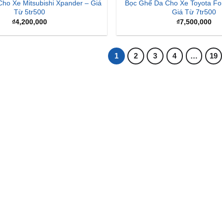
ho Xe Mitsubishi Xpander – Giá
Bọc Ghế Da Cho Xe Toyota For
Từ 5tr500
Giá Từ 7tr500
₫
4,200,000
₫
7,500,000
1
2
3
4
…
19