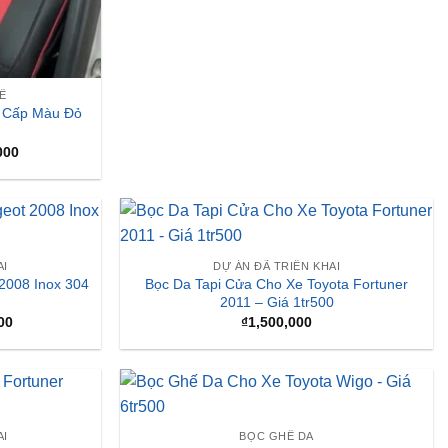
Ế
o Cấp Màu Đỏ
Giá
000
hiện
tại
000.
là:
₫2,490,000.
AI
DỰ ÁN ĐÃ TRIỂN KHAI
2008 Inox 304
Bọc Da Tapi Cửa Cho Xe Toyota Fortuner
2011 – Giá 1tr500
Giá
00
₫
1,500,000
hiện
tại
,000.
là:
₫900,000.
AI
BỌC GHẾ DA