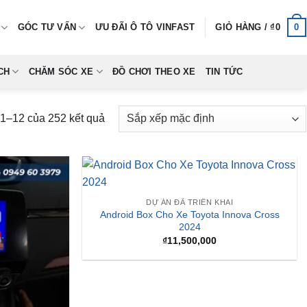
0
GÓC TƯ VẤN
ƯU ĐÃI Ô TÔ VINFAST
GIỎ HÀNG /
₫
0
CH
CHĂM SÓC XE
ĐỒ CHƠI THEO XE
TIN TỨC
 1–12 của 252 kết quả
DỰ ÁN ĐÃ TRIỂN KHAI
Android Box Cho Xe Toyota Innova Cross
2024
₫
11,500,000