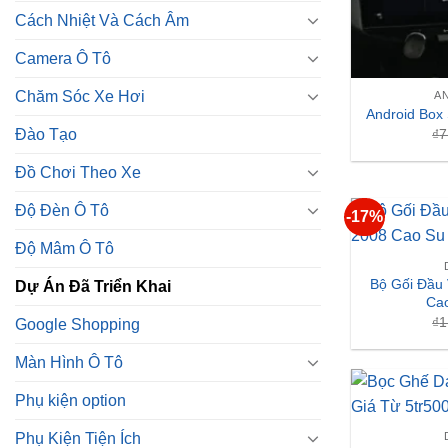
Cách Nhiệt Và Cách Âm
Camera Ô Tô
Chăm Sóc Xe Hơi
A
Android Box
Đào Tạo
₫
7
Đồ Chơi Theo Xe
Độ Đèn Ô Tô
-17%
Độ Mâm Ô Tô
Bộ Gối Đầu
Dự Án Đã Triển Khai
Ca
₫
1
Google Shopping
Màn Hình Ô Tô
Phụ kiện option
Phụ Kiện Tiện Ích