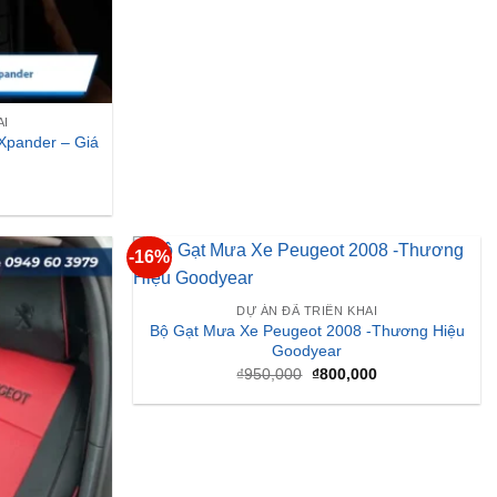
AI
 Xpander – Giá
-16%
DỰ ÁN ĐÃ TRIỂN KHAI
Bộ Gạt Mưa Xe Peugeot 2008 -Thương Hiệu
Goodyear
Giá
Giá
₫
950,000
₫
800,000
gốc
hiện
là:
tại
₫950,000.
là:
₫800,000.