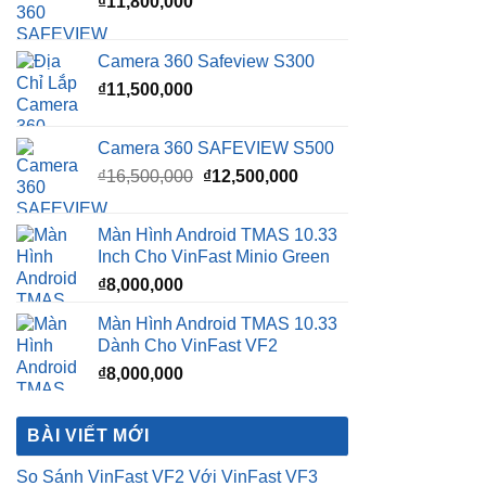
₫
11,800,000
Camera 360 Safeview S300
₫
11,500,000
Camera 360 SAFEVIEW S500
Giá
Giá
₫
16,500,000
₫
12,500,000
gốc
hiện
là:
tại
Màn Hình Android TMAS 10.33
₫16,500,000.
là:
Inch Cho VinFast Minio Green
₫12,500,000.
₫
8,000,000
Màn Hình Android TMAS 10.33
Dành Cho VinFast VF2
₫
8,000,000
BÀI VIẾT MỚI
So Sánh VinFast VF2 Với VinFast VF3