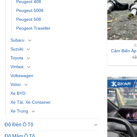
Peugeot 408
Peugeot 5008
Peugeot 508
Peugeot Traveller
Subaru
C
Suzuki
Cảm Biến Áp
₫
3
Toyota
Vinfast
Volkswagen
Volvo
Xe BYD
Xe Tải, Xe Container
Xe Trung
Độ Đèn Ô Tô
Độ Mâm Ô Tô