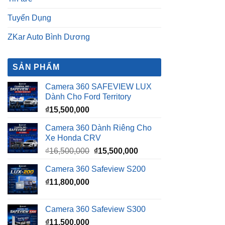
Tuyển Dụng
ZKar Auto Bình Dương
SẢN PHẨM
Camera 360 SAFEVIEW LUX
Dành Cho Ford Territory
₫
15,500,000
Camera 360 Dành Riêng Cho
Xe Honda CRV
Giá
Giá
₫
16,500,000
₫
15,500,000
gốc
hiện
Camera 360 Safeview S200
là:
tại
₫
11,800,000
₫16,500,000.
là:
₫15,500,000.
Camera 360 Safeview S300
₫
11,500,000