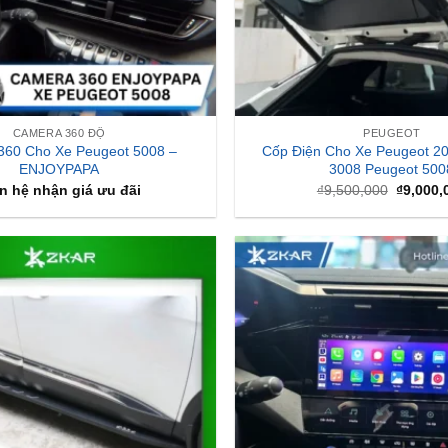
CAMERA 360 ĐỘ
PEUGEOT
360 Cho Xe Peugeot 5008 –
Cốp Điện Cho Xe Peugeot 2
ENJOYPAPA
3008 Peugeot 500
Giá
n hệ nhận giá ưu đãi
₫
9,500,000
₫
9,000,
gốc
là:
₫9,500,