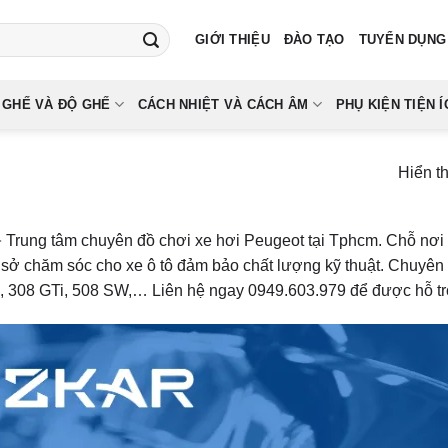
GIỚI THIỆU
ĐÀO TẠO
TUYỂN DỤNG
 GHẾ VÀ ĐỘ GHẾ
CÁCH NHIỆT VÀ CÁCH ÂM
PHỤ KIỆN TIỆN Í
Hiển t
rung tâm chuyên đồ chơi xe hơi Peugeot tại Tphcm. Chỗ nơi c
sở chăm sóc cho xe ô tô đảm bảo chất lượng kỹ thuật. Chuyên 
8, 308 GTi, 508 SW,… Liên hệ ngay 0949.603.979 để được hỗ tr