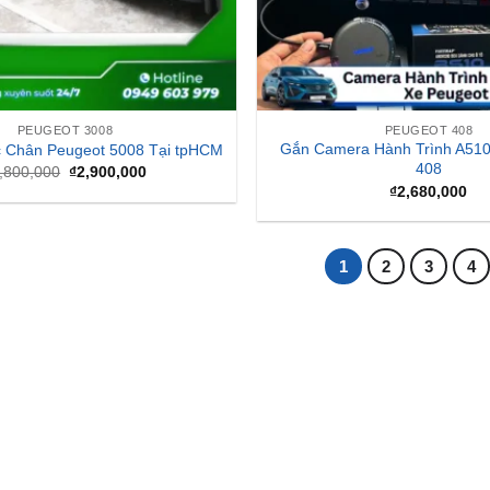
PEUGEOT 3008
PEUGEOT 408
Gắn Camera Hành Trình A510
 Chân Peugeot 5008 Tại tpHCM
408
Giá
Giá
,800,000
₫
2,900,000
gốc
hiện
₫
2,680,000
là:
tại
₫3,800,000.
là:
₫2,900,000.
1
2
3
4