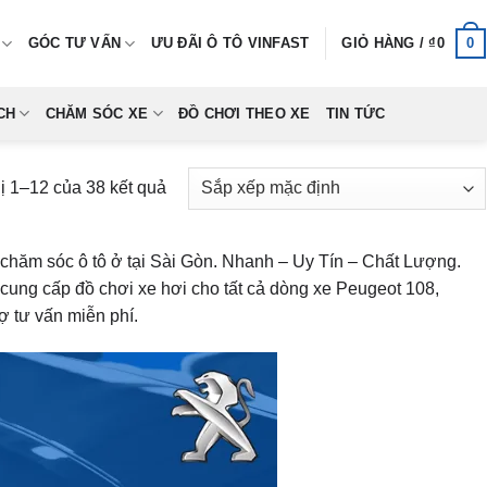
0
GÓC TƯ VẤN
ƯU ĐÃI Ô TÔ VINFAST
GIỎ HÀNG /
₫
0
CH
CHĂM SÓC XE
ĐỒ CHƠI THEO XE
TIN TỨC
hị 1–12 của 38 kết quả
hăm sóc ô tô ở tại Sài Gòn. Nhanh – Uy Tín – Chất Lượng.
cung cấp đồ chơi xe hơi cho tất cả dòng xe Peugeot 108,
ợ tư vấn miễn phí.