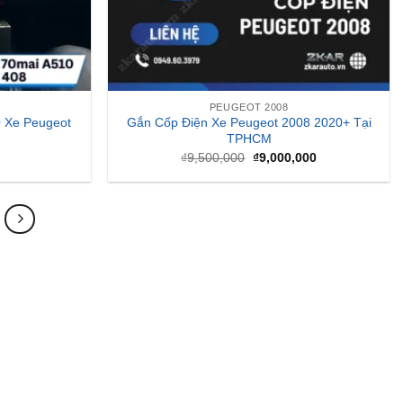
PEUGEOT 2008
 Xe Peugeot
Gắn Cốp Điện Xe Peugeot 2008 2020+ Tại
TPHCM
Giá
Giá
₫
9,500,000
₫
9,000,000
gốc
hiện
là:
tại
₫9,500,000.
là:
₫9,000,000.