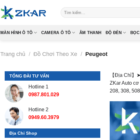
Skip
Tìm
to
kiếm:
content
MÀN HÌNH Ô TÔ
CAMERA Ô TÔ
ÂM THANH
ĐỘ ĐÈN
BỌC
Trang chủ
/
Đồ Chơi Theo Xe
/
Peugeot
【Địa Chỉ】➤ T
TỔNG ĐÀI TƯ VẤN
ZKar Auto cơ 
Hotline 1
208, 308, 50
0987.801.029
Hotline 2
0949.60.3979
Địa Chỉ Shop