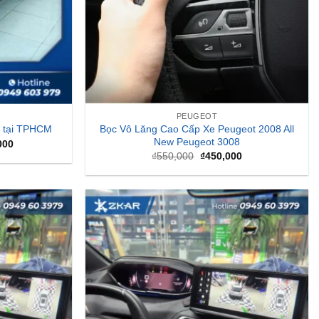
PEUGEOT
Bọc Vô Lăng Cao Cấp Xe Peugeot 2008 All
 tại TPHCM
New Peugeot 3008
Giá
000
hiện
Giá
Giá
₫
550,000
₫
450,000
tại
gốc
hiện
000.
là:
là:
tại
₫2,800,000.
₫550,000.
là:
₫450,000.