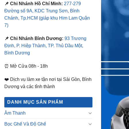
📌 Chi Nhánh Hồ Chí Minh:
277-279
Đường số 9A, KDC Trung Sơn, Bình
Chánh, Tp.HCM
(giáp khu Him Lam Quận
7)
📌 Chi Nhánh Bình Dương:
93 Trương
Định, P. Hiệp Thành, TP. Thủ Dầu Một,
Bình Dương
⏰ Mở Cửa 08h - 18h
❤️ Dịch vụ làm xe tận nơi tại Sài Gòn, Bình
Dương và các tỉnh thành
DANH MỤC SẢN PHẨM
Âm Thanh
Bọc Ghế Và Độ Ghế