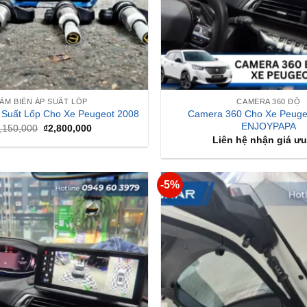
ẢM BIẾN ÁP SUẤT LỐP
CAMERA 360 ĐỘ
Camera 360 Cho Xe Peuge
 Suất Lốp Cho Xe Peugeot 2008
ENJOYPAPA
Giá
Giá
,150,000
₫
2,800,000
gốc
hiện
Liên hệ nhận giá ưu
là:
tại
₫3,150,000.
là:
₫2,800,000.
-5%